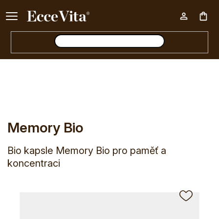
Ke každému nákupu nad 500 Kč dárek zdarma 📦
Nák
E-shop
Tělo
Mozek a nervový systém
Paměť
Memory
koš
Memory Bio
Bio kapsle Memory Bio pro paměť a
koncentraci