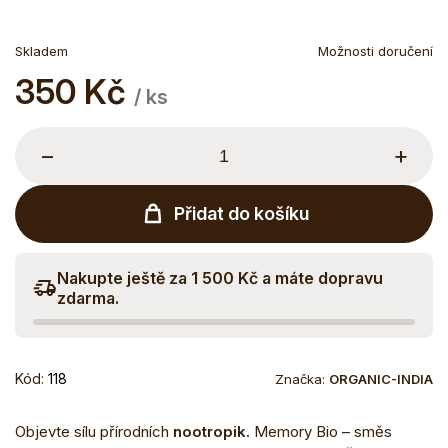
Skladem
Možnosti doručení
350 Kč
Měrná
/ ks
cena:
−
+
Přidat do košíku
Nakupte ještě za 1 500 Kč a máte dopravu
zdarma.
Kód:
118
Značka:
ORGANIC-INDIA
Objevte sílu přírodních
nootropik.
Memory Bio – směs