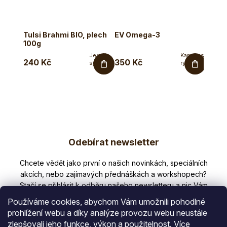
Tulsi Brahmi BIO, plech
EV Omega-3
100g
Jemná
Kapsle s
240 Kč
350 Kč
sypká
rybím
bylinná
olejem
směs s
(EPA + DHA)
Tulsi pro
a
podporu
vitamínem E.
kognitivních...
EV
Omega‑3...
Z
Odebírat newsletter
á
p
Nezmeškejte žádné novinky či slevy!
a
t
Používáme cookies, abychom Vám umožnili pohodlné
í
prohlížení webu a díky analýze provozu webu neustále
zlepšovali jeho funkce, výkon a použitelnost.
Více