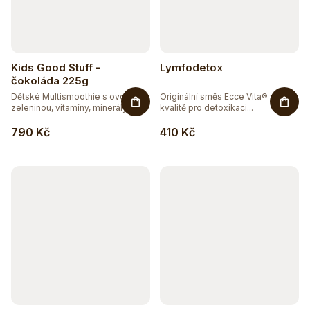
Kids Good Stuff -
Lymfodetox
čokoláda 225g
Dětské Multismoothie s ovocem,
Originální směs Ecce Vita® v bio
zeleninou, vitamíny, minerály,...
kvalitě pro detoxikaci...
790 Kč
410 Kč