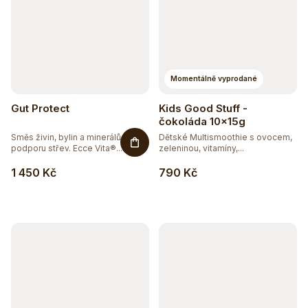
Momentálně vyprodané
Gut Protect
Kids Good Stuff -
čokoláda 10x15g
Směs živin, bylin a minerálů pro
Dětské Multismoothie s ovocem,
podporu střev. Ecce Vita®...
zeleninou, vitamíny,...
1 450 Kč
790 Kč
Těžko po jídle?
Přírodní podpora trávení