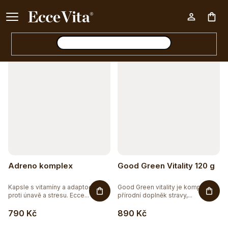
a
Ke každému nákupu nad 500 Kč dárek zdarma 📦
z
Otevřít filtr
Nák
e
n
V
í
koš
ý
p
p
r
i
o
s
d
p
u
r
Adreno komplex
Good Green Vitality 120 g
k
o
t
Kapsle s vitamíny a adaptogeny
Good Green vitality je komplexní
d
proti únavě a stresu. Ecce...
přírodní doplněk stravy,...
ů
u
790 Kč
890 Kč