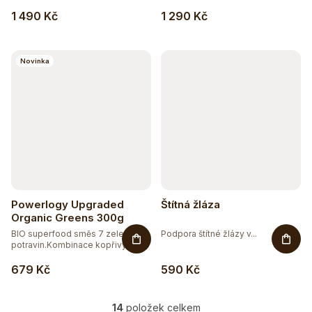
1 490 Kč
1 290 Kč
Novinka
Powerlogy Upgraded
Štítná žláza
Organic Greens 300g
BIO superfood směs 7 zelených
Podpora štítné žlázy v...
potravin.Kombinace kopřivy,...
679 Kč
590 Kč
14
položek celkem