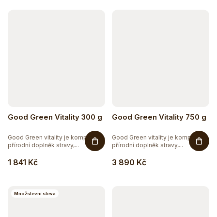
k
t
ů
Good Green Vitality 300 g
Good Green Vitality 750 g
Good Green vitality je komplexní
Good Green vitality je komplexní
přírodní doplněk stravy,...
přírodní doplněk stravy,...
1 841 Kč
3 890 Kč
Množstevní sleva