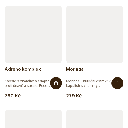
k
t
ů
Adreno komplex
Moringa
Kapsle s vitamíny a adaptogeny
Moringa - nutriční extrakt v
proti únavě a stresu. Ecce...
kapslích s vitaminy...
790 Kč
279 Kč