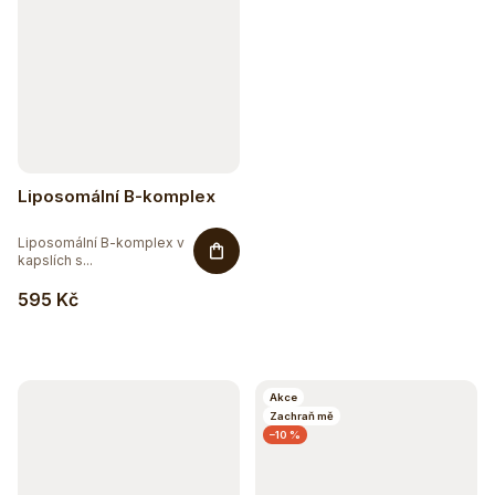
Liposomální B-komplex
Liposomální B-komplex v
kapslích s...
595 Kč
Hydratujte chytře 💦
Detox a podpora trávení
Akce
Zachraň mě
–10 %