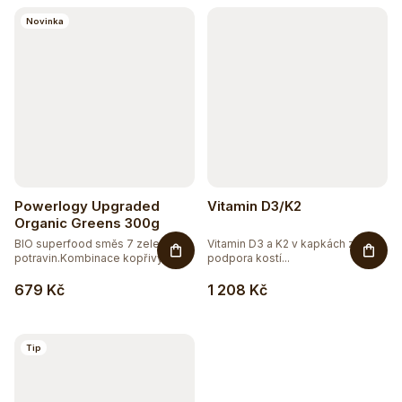
Novinka
Powerlogy Upgraded
Vitamin D3/K2
Organic Greens 300g
BIO superfood směs 7 zelených
Vitamin D3 a K2 v kapkách z řas -
potravin.Kombinace kopřivy,...
podpora kostí...
679 Kč
1 208 Kč
Tip