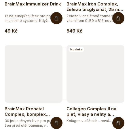
BrainMax Immunizer Drink
BrainMax Iron Complex,
železo bisglycinát, 25 mg,
100 rostlinných kapslí
17 nejsilnějších látek pro podporu
Železo v chelátové formě s
imunitního systému. Když...
vitamínem C, B9 a B12, nově s
BIO...
49 Kč
549 Kč
Novinka
BrainMax Prenatal
Collagen Complex II na
Complex, komplex
pleť, vlasy a nehty a
vitamínů pro těhotné ženy
vitalitu s příchutí mango-
30 jedinečných živin pro potřeby
Kolagen v sáčcích - nová...
maracuja
žen před otěhotněním, v...