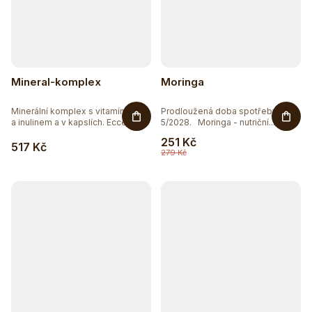
Mineral-komplex
Moringa
Minerální komplex s vitamínem C
Prodloužená doba spotřeby
a inulinem a v kapslích. Ecce...
5/2028. Moringa - nutriční...
251 Kč
517 Kč
279 Kč