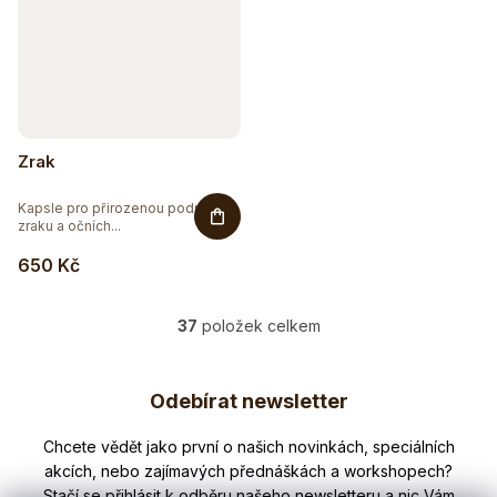
Zrak
Kapsle pro přirozenou podporu
zraku a očních...
650 Kč
37
položek celkem
O
v
Z
l
Odebírat newsletter
á
á
d
p
Nezmeškejte žádné novinky či slevy!
a
a
c