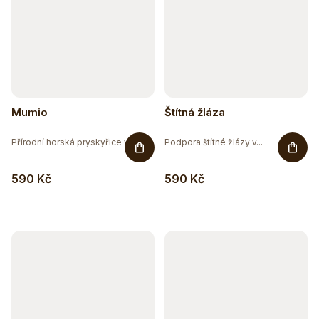
Mumio
Štítná žláza
Přírodní horská pryskyřice v...
Podpora štítné žlázy v...
590 Kč
590 Kč
Těžko po jídle?
Přírodní podpora trávení