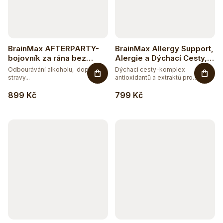
BrainMax AFTERPARTY-
BrainMax Allergy Support,
bojovník za rána bez
Alergie a Dýchací Cesty,
těžkých kocovin - 80
90 rostlinných kapslí
Odbourávání alkoholu, doplněk
Dýchací cesty-komplex
vegan kapslí
stravy...
antioxidantů a extraktů pro
zdraví...
899 Kč
799 Kč