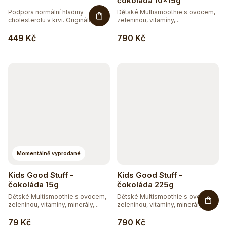
čokoláda 10x15g
Podpora normální hladiny
Dětské Multismoothie s ovocem,
cholesterolu v krvi. Originální a...
zeleninou, vitamíny,...
449 Kč
790 Kč
Momentálně vyprodané
Kids Good Stuff -
Kids Good Stuff -
čokoláda 15g
čokoláda 225g
Dětské Multismoothie s ovocem,
Dětské Multismoothie s ovocem,
zeleninou, vitamíny, minerály,...
zeleninou, vitamíny, minerály,...
79 Kč
790 Kč