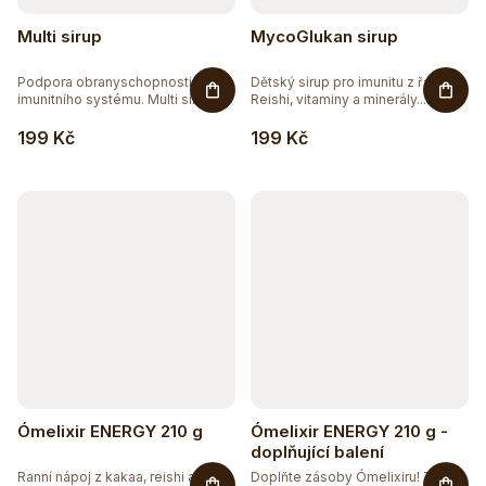
Multi sirup
MycoGlukan sirup
Podpora obranyschopnosti a
Dětský sirup pro imunitu z řas s
imunitního systému. Multi sirup
Reishi, vitaminy a minerály....
je...
199 Kč
199 Kč
Ómelixir ENERGY 210 g
Ómelixir ENERGY 210 g -
doplňující balení
Ranní nápoj z kakaa, reishi a...
Doplňte zásoby Ómelixiru! Toto