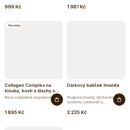
999 Kč
1 981 Kč
Novinka
Collagen Complex na
Dárkový balíček Imunita
klouby, kosti a šlachy s
příchutí mango-maracuja
Nová vylepšená recpeptura -...
Podpora imunity, dýchacího
systému, odolnosti a...
1 895 Kč
2 225 Kč