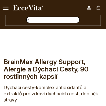
Ke každému nákupu nad 500 Kč dárek zdarma 📦
Nák
E-shop
BrainMax Allergy Support, Alergie a Dýchací Cesty
koš
BrainMax Allergy Support,
Alergie a Dýchací Cesty, 90
rostlinných kapslí
Dýchací cesty-komplex antioxidantů a
extraktů pro zdraví dýchacích cest, doplněk
stravy