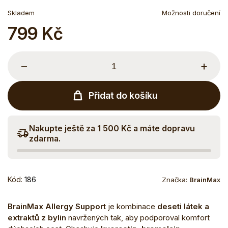
Skladem
Možnosti doručení
799 Kč
Měrná
cena:
−
+
Přidat do košíku
Nakupte ještě za 1 500 Kč a máte dopravu
zdarma.
Kód:
186
Značka:
BrainMax
BrainMax Allergy Support
je kombinace
deseti látek a
extraktů z bylin
navržených tak, aby
podporoval komfort