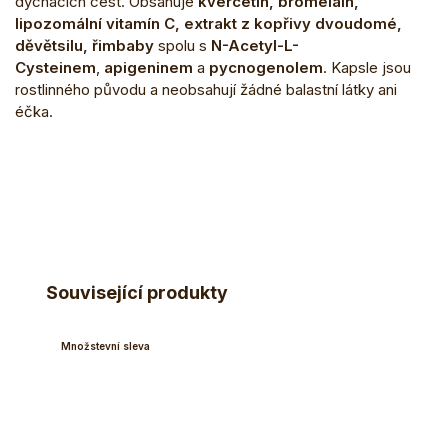
dýchacích cest. Obsahuje
kvercetin, bromelain,
lipozomální vitamín C, extrakt z kopřivy dvoudomé,
děvětsilu, řimbaby
spolu s
N-Acetyl-L-
Cysteinem
,
apigeninem
a
pycnogenolem
. Kapsle jsou
rostlinného původu a neobsahují žádné balastní látky ani
éčka.
Související produkty
Množstevní sleva