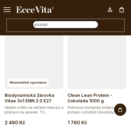
a
Ke každému nákupu nad 500 Kč dárek zdarma 📦
z
Otevřít filtr
Nák
e
n
V
í
koš
ý
p
p
r
i
o
s
d
p
Momentálně vyprodané
u
r
Biodynamická žárovka
Clean Lean Protein -
k
o
Vitae 3v1 ENN 2.0 E27
čokoláda 1000 g
t
Ideální světlo na večerní relaxaci a
Prémiový evropský hráškový
d
přípravu na spánek. Tři...
protein s příchutí čokolády.
Zcela...
ů
u
2 490 Kč
1 760 Kč