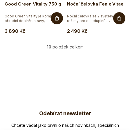
Good Green Vitality 750 g
Noční čelovka Fenix Vitae
Good Green vitality je komplexní
Noční čelovka se 2 světelnými
přírodní doplněk stravy,...
režimy pro ohleduplné svícení v...
3 890 Kč
2 490 Kč
10
položek celkem
O
v
l
á
d
a
c
í
p
Z
r
v
Odebírat newsletter
á
k
p
Nezmeškejte žádné novinky či slevy!
y