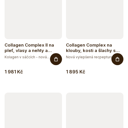
Collagen Complex II na
Collagen Complex na
pleť, vlasy a nehty a
klouby, kosti a šlachy s
vitalitu s příchutí mango-
příchutí mango-maracuja
Kolagen v sáčcích - nová...
Nová vylepšená recpeptura -...
maracuja
1 981 Kč
1 895 Kč
Těžko po jídle?
Přírodní podpora trávení