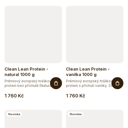
k
t
ů
Clean Lean Protein -
Clean Lean Protein -
natural 1000 g
vanilka 1000 g
Prémiový evropský hráškový
Prémiový evropský hráškový
protein bez příchutě (Natural)....
protein s příchutí vanilky. Zcela...
1 760 Kč
1 760 Kč
Novinka
Novinka