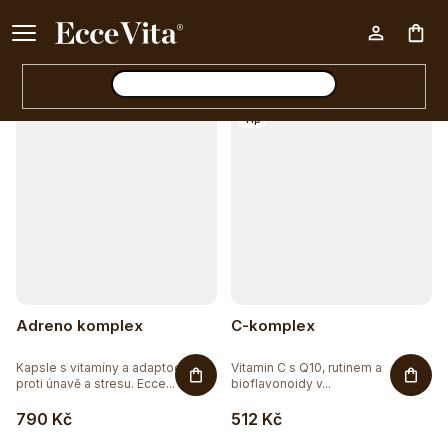
a
Ke každému nákupu nad 500 Kč dárek zdarma 📦
z
Otevřít filtr
Nák
e
n
V
Tip
í
koš
ý
p
p
r
i
o
s
d
p
u
r
Adreno komplex
C-komplex
k
o
t
Kapsle s vitamíny a adaptogeny
Vitamin C s Q10, rutinem a
d
proti únavě a stresu. Ecce...
bioflavonoidy v...
ů
u
790 Kč
512 Kč