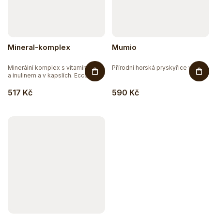
Mineral-komplex
Mumio
Minerální komplex s vitamínem C
Přírodní horská pryskyřice v...
a inulinem a v kapslích. Ecce...
517 Kč
590 Kč