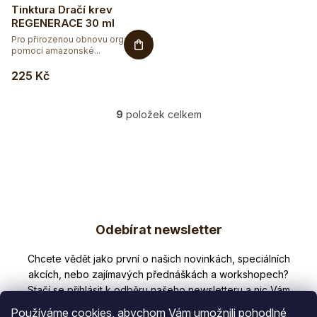
Tinktura Dračí krev
REGENERACE 30 ml
Pro přirozenou obnovu organismu
pomocí amazonské...
225 Kč
9
položek celkem
O
v
l
á
d
a
Z
c
í
Odebírat newsletter
á
p
p
Nezmeškejte žádné novinky či slevy!
r
v
a
k
t
y
Používáme cookies, abychom Vám umožnili pohodlné