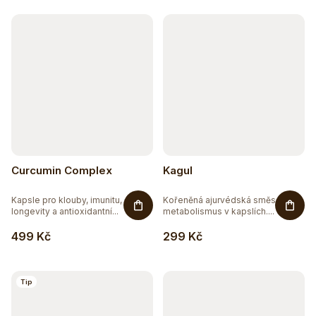
k
t
ů
Curcumin Complex
Kagul
Kapsle pro klouby, imunitu,
Kořeněná ajurvédská směs pro
longevity a antioxidantní...
metabolismus v kapslích....
499 Kč
299 Kč
Tip