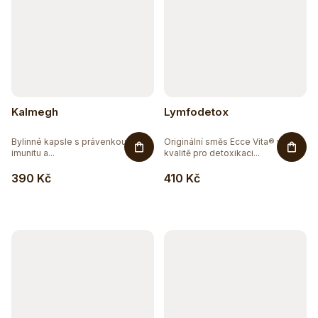
Kalmegh
Lymfodetox
Bylinné kapsle s právenkou pro
Originální směs Ecce Vita® v bio
imunitu a...
kvalitě pro detoxikaci...
390 Kč
410 Kč
Těžko po jídle?
Přírodní podpora trávení