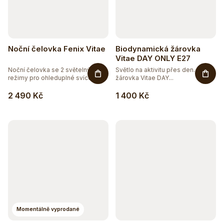
Noční čelovka Fenix Vitae
Biodynamická žárovka
Vitae DAY ONLY E27
Noční čelovka se 2 světelnými
Světlo na aktivitu přes den. LED
režimy pro ohleduplné svícení v...
žárovka Vitae DAY...
2 490 Kč
1 400 Kč
Momentálně vyprodané