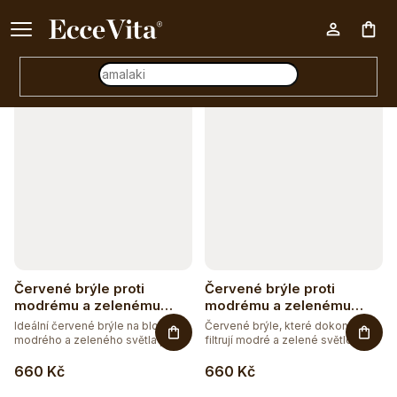
a
Ke každému nákupu nad 500 Kč dárek zdarma 📦
z
Otevřít filtr
Nák
e
n
V
í
koš
ý
p
p
r
i
o
s
d
p
u
r
Červené brýle proti
Červené brýle proti
k
o
modrému a zelenému
modrému a zelenému
světlu světlé
světlu univerzální
t
Ideální červené brýle na blokaci
Červené brýle, které dokonale
d
modrého a zeleného světla pro...
filtrují modré a zelené světlo....
ů
u
660 Kč
660 Kč