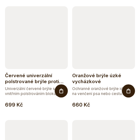
k
t
ů
Červené univerzální
Oranžové brýle úzké
polstrované brýle proti
vycházkové
modrému a zelenému
Univerzální červené brýle s
Ochranné oranžové brýle ideální
světlu
vnitřním polstrováním blokující...
na venčení psa nebo cestu
domů...
699 Kč
660 Kč