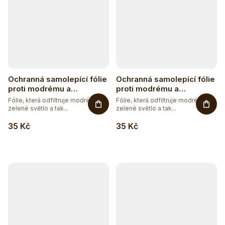
Ochranná samolepící fólie
Ochranná samolepící fólie
proti modrému a
proti modrému a
zelenému světlu -
zelenému světlu - červená
Fólie, která odfiltruje modré, resp.
Fólie, která odfiltruje modré, resp.
oranžová
zelené světlo a tak...
zelené světlo a tak...
35 Kč
35 Kč
Těžko po jídle?
Přírodní podpora trávení