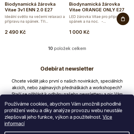
Biodynamická žárovka
Biodynamická žárovka
Vitae 3v1 ENN 2.0 E27
Vitae ORANGE ONLY E27
Ideální světlo na večerní relaxaci a
LED žárovka Vitae pro přípravu na
přípravu na spánek. Tři...
spánek a na noc. -...
2 490 Kč
1 000 Kč
10
položek celkem
O
v
Z
l
Odebírat newsletter
á
á
d
p
Nezmeškejte žádné novinky či slevy!
a
a
c
í
t
p
Používáme cookies, abychom Vám umožnili pohodlné
í
r
prohlížení webu a díky analýze provozu webu neustále
v
zlepšovali jeho funkce, výkon a použitelnost.
Více
E-mail
k
informací
y