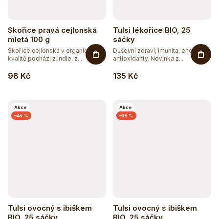
Skořice pravá cejlonská
Tulsi lékořice BIO, 25
mletá 100 g
sáčky
Skořice cejlonská v organické
Duševní zdraví, imunita, energie,
kvalitě pochází z Indie, z...
antioxidanty. Novinka z...
98 Kč
135 Kč
Akce
Akce
–45 %
–35 %
Tulsi ovocný s ibiškem
Tulsi ovocný s ibiškem
BIO, 25 sáčky
BIO, 25 sáčky