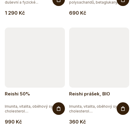
duševní a fyzické...
polysacharidů, betaglukany.
Pornatka...
1 290 Kč
690 Kč
Reishi 50%
Reishi prášek, BIO
Imunita, vitalita, oběhový systém,
Imunita, vitalita, oběhový systém,
cholesterol....
cholesterol....
990 Kč
360 Kč