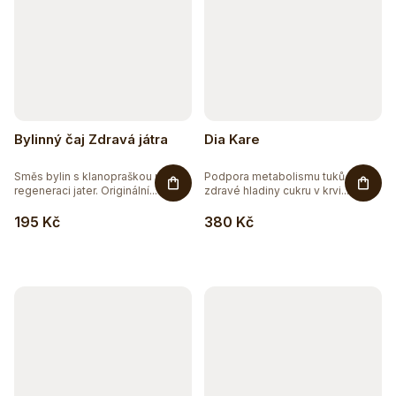
Bylinný čaj Zdravá játra
Dia Kare
Směs bylin s klanopraškou pro
Podpora metabolismu tuků a
regeneraci jater. Originální...
zdravé hladiny cukru v krvi....
195 Kč
380 Kč
Těžko po jídle?
Přírodní podpora trávení