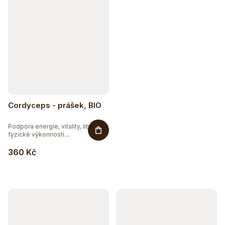
Cordyceps - prášek, BIO
Podpora energie, vitality, libida,
fyzické výkonnosti....
360 Kč
Sleva až 20 %
Na vybranou přírodní kosmetiku