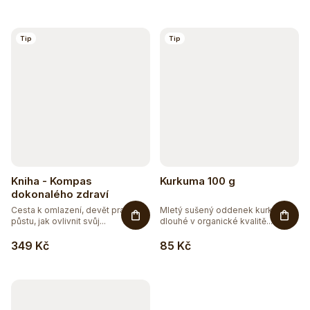
Tip
Tip
Kniha - Kompas
Kurkuma 100 g
dokonalého zdraví
Cesta k omlazení, devět pravidel
Mletý sušený oddenek kurkumy
půstu, jak ovlivnit svůj...
dlouhé v organické kvalitě...
349 Kč
85 Kč