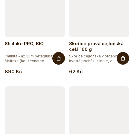
Shiitake PRO, BIO
Skořice pravá cejlonská
celá 100 g
Imunita - až 35% betaglukanů.
Skořice cejlonská v organické
Shiitake (houževnatec...
kvalitě pochází z Indie, z...
890 Kč
62 Kč