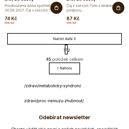
Prodloužená doba spotřeby do
Čaj v sáčcích Tulsi s ibiškem pro
30.06.2027. Čaj v sáčcích Tulsi...
podporu...
74 Kč
87 Kč
135 Kč
135 Kč
Načíst další 3
S
1
2
t
O
r
45
položek celkem
v
á
l
Nahoru
n
k
á
o
d
v
článek
/zdravi/metabolicky-syndrom/
a
á
c
n
í
článek
zdravi/proc-nemuzu-zhubnout/
í
p
Z
r
Odebírat newsletter
á
v
k
Nezmeškejte žádné novinky či slevy!