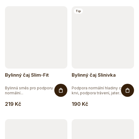
k
t
Tip
ů
Bylinný čaj Slim-Fit
Bylinný čaj Slinivka
Bylinná směs pro podporu
Podpora normální hladiny cukru v
normální...
krvi, podpora trávení, jater...
219 Kč
190 Kč