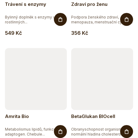
Trávení s enzymy
Zdraví pro ženu
Bylinný doplněk s enzymy v
Podpora ženského zdraví,
rostlinných...
menopauza, menstruační cyklus.
Tato...
549 Kč
356 Kč
Amrita Bio
BetaGlukan BIOcell
Metabolismus lipidů, funkce jater,
Obranyschopnost organismu,
adaptogen. Chebule...
normální hladina cholesterolu v...