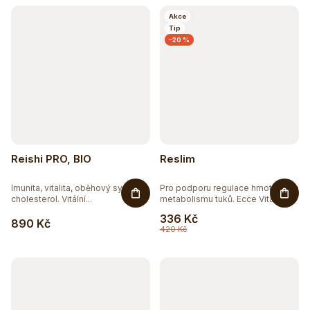
Akce
Tip
–20 %
Reishi PRO, BIO
Reslim
Imunita, vitalita, oběhový systém,
Pro podporu regulace hmotnosti a
cholesterol. Vitální...
metabolismu tuků. Ecce Vita...
336 Kč
890 Kč
420 Kč