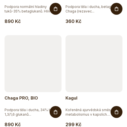
Podpora normální hladiny
Podpora těla i ducha, betaglukany
tuků-35% betaglukanů. Hlíva...
Chaga (rezavec...
890 Kč
360 Kč
Chaga PRO, BIO
Kagul
Podpora těla i ducha, 34% beta
Kořeněná ajurvédská směs pro
1,3/1,6 glukanů...
metabolismus v kapslích....
890 Kč
299 Kč