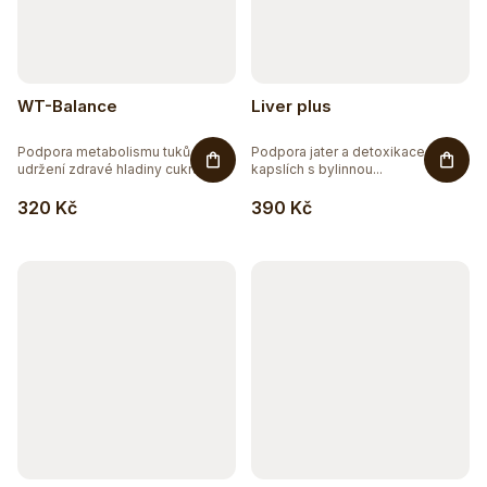
WT-Balance
Liver plus
Podpora metabolismu tuků a
Podpora jater a detoxikace v
udržení zdravé hladiny cukru v...
kapslích s bylinnou...
320 Kč
390 Kč