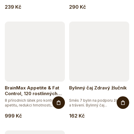
239 Kč
290 Kč
BrainMax Appetite & Fat
Bylinný čaj Zdravý žlučník
Control, 120 rostlinných
kapslí
8 přírodních látek pro kontrolu
Směs 7 bylin na podporu žlučníku
apetitu, redukci hmotnosti,...
a trávení. Bylinný čaj...
999 Kč
162 Kč