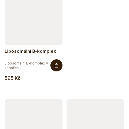
Liposomální B-komplex
Liposomální B-komplex v
kapslích s...
595 Kč
Hydratujte chytře 💦
Detox a podpora trávení