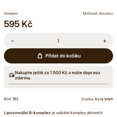
Skladem
Možnosti doručení
595 Kč
Měrná
cena:
−
+
Přidat do košíku
Nakupte ještě za 1 500 Kč a máte dopravu
zdarma.
Kód:
182
Značka:
Ecce Vita®
Liposomální B-komplex
je unikátní komplex aktivních