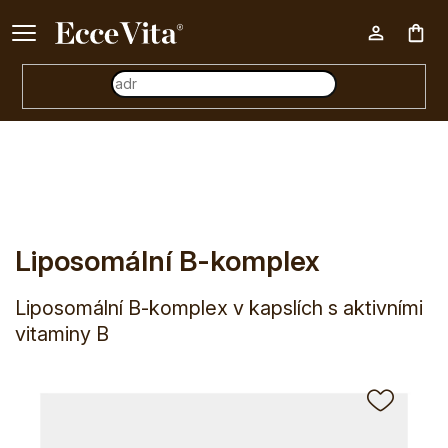
Ke každému nákupu nad 500 Kč dárek zdarma 📦
Nák
E-shop
Liposomální B-komplex
koš
Liposomální B-komplex
Liposomální B-komplex v kapslích s aktivními
vitaminy B