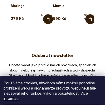
Moringa
Mumio
Hořčí
Moringa
Přírodní
279 Kč
590 Kč
759 
- nutriční
horská
extrakt v
pryskyřice
kapslích
v...
s
vitaminy...
Z
Odebírat newsletter
á
p
Nezmeškejte žádné novinky či slevy!
a
t
Používáme cookies, abychom Vám umožnili pohodlné
í
prohlížení webu a díky analýze provozu webu neustále
zlepšovali jeho funkce, výkon a použitelnost.
Více
E-mail
informací