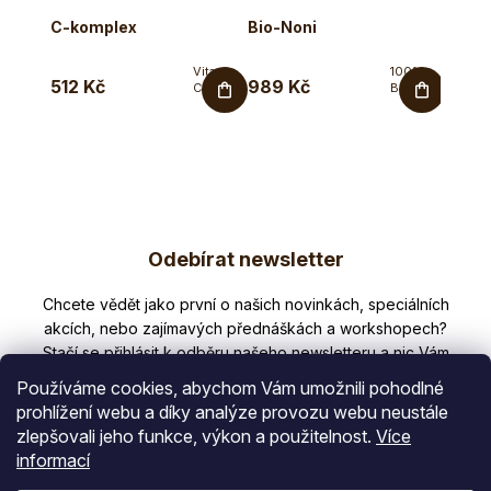
C-komplex
Bio-Noni
Mori
Vitamin
100%
512 Kč
989 Kč
279 
C s Q10,
Bio-Noni
rutinem a
šťáva
bioflavonoidy
bez
v...
konzervantů
v
lahvičce
1...
Z
Odebírat newsletter
á
p
Nezmeškejte žádné novinky či slevy!
a
t
Používáme cookies, abychom Vám umožnili pohodlné
í
prohlížení webu a díky analýze provozu webu neustále
zlepšovali jeho funkce, výkon a použitelnost.
Více
E-mail
informací