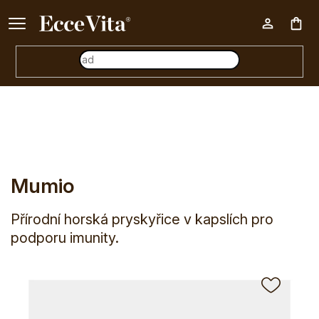
Ke každému nákupu nad 500 Kč dárek zdarma 📦
Nák
E-shop
Pro koho
Pro všechny
Energie, únava a vitalita
koš
Mumio
Přírodní horská pryskyřice v kapslích pro
podporu imunity.