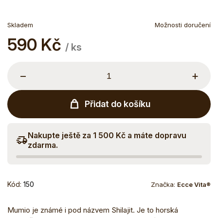
Skladem
Možnosti doručení
590 Kč
Měrná
/ ks
cena:
−
+
Přidat do košíku
Nakupte ještě za 1 500 Kč a máte dopravu
zdarma.
Kód:
150
Značka:
Ecce Vita®
Mumio je známé i pod názvem Shilajit. Je to horská