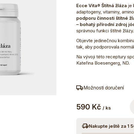
Ecce Vita® Štítná žláza
je 
adaptogeny, vitaminy, amino
podporu činnosti štítné ž
– bohatý přírodní zdroj jó
správnou funkci štítné žlázy.
Objevte jedinečnou kombinac
tak, aby podporovala normáln
Na vývoji této receptury spo
Kateřina Boesengerg, ND.
Možnosti doručení
590 Kč
/ ks
Nakupte ještě za 1 