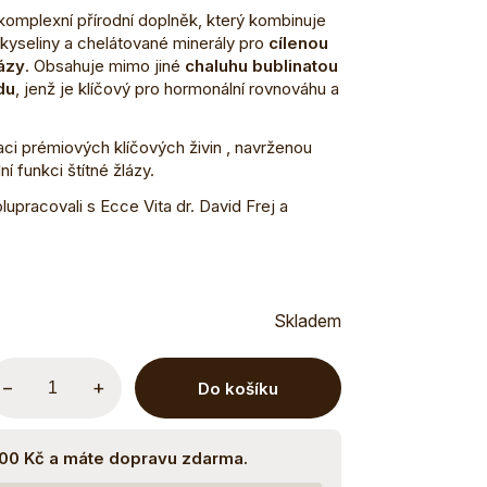
komplexní přírodní doplněk, který kombinuje
kyseliny a chelátované minerály pro
cílenou
lázy
. Obsahuje mimo jiné
chaluhu bublinatou
du
, jenž je klíčový pro hormonální rovnováhu a
i prémiových klíčových živin , navrženou
í funkci štítné žlázy.
lupracovali s Ecce Vita dr. David Frej a
Skladem
−
+
Do košíku
500 Kč a máte dopravu zdarma.