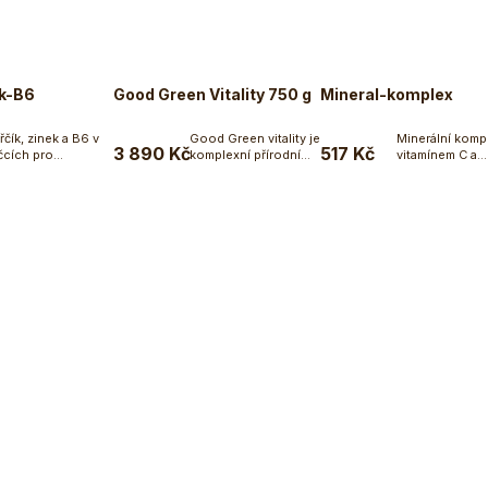
ek-B6
Good Green Vitality 750 g
Mineral-komplex
řčík, zinek a B6 v
Good Green vitality je
Minerální komp
3 890 Kč
517 Kč
cích pro...
komplexní přírodní
vitamínem C a
Do košíku
Do košíku
Do koší
doplněk stravy,...
inulinem a v ka
Ecce...