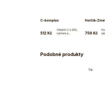
C-komplex
Hořčík-Zin
Vitamin C s Q10,
Ho
512 Kč
759 Kč
rutinem a
sáč
Do košíku
bioflavonoidy v...
Podobné produkty
Tip