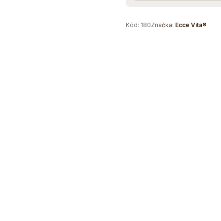
Kód:
180
Značka:
Ecce Vita®