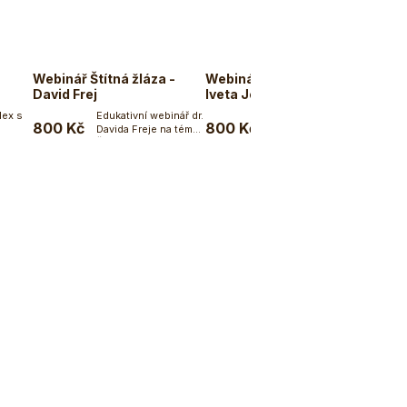
Webinář Štítná žláza -
Webinář Štítná žláza -
David Frej
Iveta Ječmík Skuherská
lex s
Edukativní webinář dr.
Edukativní webinář
800 Kč
800 Kč
Davida Freje na téma
naturopatky Ivety
ku
Do košíku
Do košíku
pslích.
Štítná žláza....
Ječmík Skuherské na
téma...