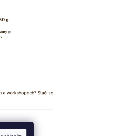
50 g
lity je
odní
ku
..