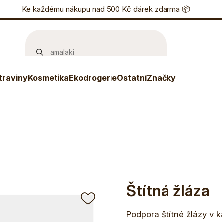
nostní program
Ke každému nákupu nad 500 Kč dárek zdarma 📦
Eshop
733 738 836
P
áza
traviny
Kosmetika
Ekodrogerie
Ostatní
Značky
Štítná žláza
Podpora štítné žlázy v k