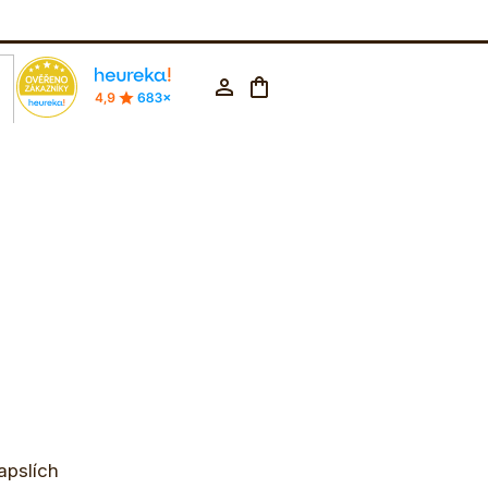
rodejna Praha
602 223 853
CZK ▼
Nákupní
Přihlášení
košík
apslích