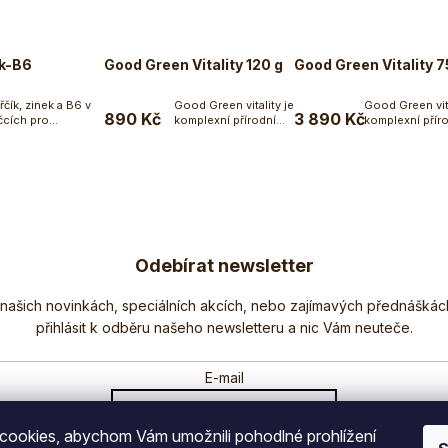
ek-B6
Good Green Vitality 120 g
Good Green Vitality 7
řčík, zinek a B6 v
Good Green vitality je
Good Green vita
890 Kč
3 890 Kč
cích pro...
komplexní přírodní
komplexní přír
Do košíku
Do košíku
Do koší
doplněk stravy,...
doplněk stravy,.
Odebírat newsletter
Nezmeškejte žádné novinky či slevy!
E-mail
ookies, abychom Vám umožnili pohodlné prohlížení
Vložením e-mailu souhlasíte s
podmínkami ochrany osobních údajů