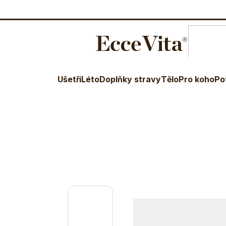
O nás
Blog
Terapeuti
Věr
E-shop
Tělo
Ostatní orgány
Štítná žláza
Štítná žl
Ušetři
Léto
Doplňky stravy
Tělo
Pro koho
Po