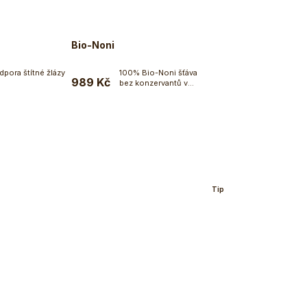
Bio-Noni
dpora štítné žlázy
100% Bio-Noni šťáva
989 Kč
bez konzervantů v
Do košíku
Do košíku
lahvičce 1...
Tip