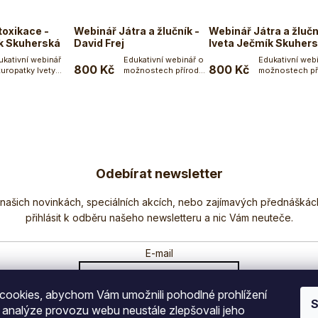
oxikace -
Webinář Játra a žlučník -
Webinář Játra a žlučn
k Skuherská
David Frej
Iveta Ječmík Skuher
ukativní webinář
Edukativní webinář o
Edukativní web
800 Kč
800 Kč
turopatky Ivety
možnostech přírodní
možnostech př
Do košíku
Do košíku
Do koší
čmík Skuherské na
péče o játra a...
péče o játra a...
a...
Odebírat newsletter
Nezmeškejte žádné novinky či slevy!
E-mail
ookies, abychom Vám umožnili pohodlné prohlížení
Vložením e-mailu souhlasíte s
podmínkami ochrany osobních údajů
S
 analýze provozu webu neustále zlepšovali jeho