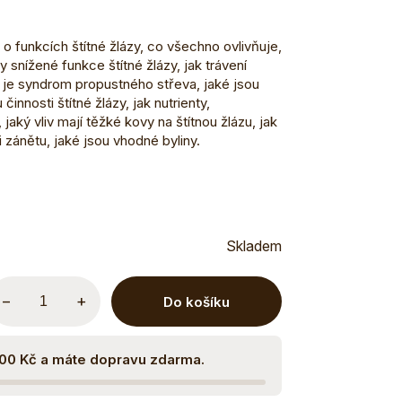
o funkcích štítné žlázy, co všechno ovlivňuje,
 snížené funkce štítné žlázy, jak trávení
o je syndrom propustného střeva, jaké jsou
innosti štítné žlázy, jak nutrienty,
jaký vliv mají těžké kovy na štítnou žlázu, jak
i zánětu, jaké jsou vhodné byliny.
Skladem
−
+
Do košíku
500 Kč a máte dopravu zdarma.