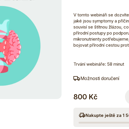
V tomto webináři se dozvíte 
jaké jsou symptomy a příčiny
souvisí se štítnou žlázou, c
přírodní postupy po podporu č
mikronutrienty potřebujeme, 
bojovat přírodní cestou prot
Trvání webináře: 58 minut
Možnosti doručení
800 Kč
Nakupte ještě za 1 