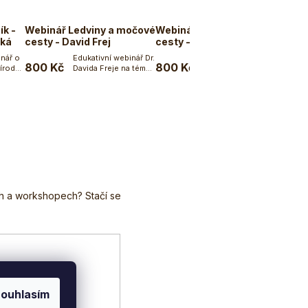
ík -
Webinář Ledviny a močové
Webinář Ledviny a močové
ská
cesty - David Frej
cesty - Iveta Ječmík
Skuherská
inář o
Edukativní webinář Dr.
Eduktativní webinář
800 Kč
800 Kč
írodní
Davida Freje na téma
naturopatky Ivety
ku
Do košíku
Do košíku
Ledviny a močové...
Ječmík Skuherské na
téma...
ouhlasím