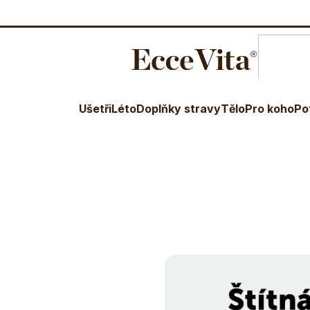
O nás
Blog
Terapeuti
Věr
E-shop
Webinář Štítná žláza - David Frej
Ušetři
Léto
Doplňky stravy
Tělo
Pro koho
Po