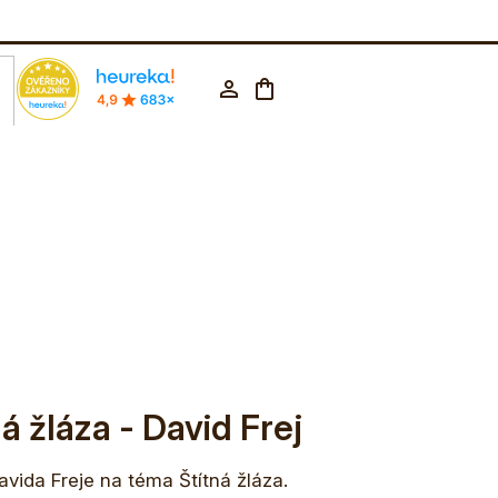
rodejna Praha
602 223 853
CZK ▼
Nákupní
Přihlášení
košík
á žláza - David Frej
avida Freje na téma Štítná žláza.