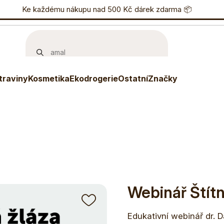
nostní program
Ke každému nákupu nad 500 Kč dárek zdarma 📦
Eshop
733 738 836
P
traviny
Kosmetika
Ekodrogerie
Ostatní
Značky
Webinář Štítn
Edukativní webinář dr. D