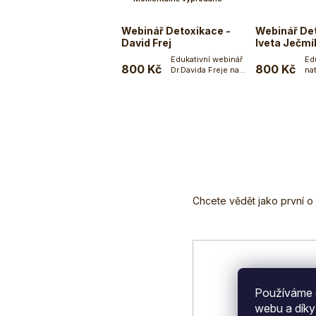
Webinář Detoxikace -
Webinář Det
David Frej
Iveta Ječmí
Edukativní webinář
Ed
800 Kč
800 Kč
Dr.Davida Freje na
na
téma detoxikace....
Je
tém
Z
á
p
a
t
í
Používáme c
webu a díky