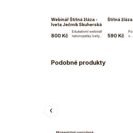
Webinář Štítná žláza -
Štítná žláza
Iveta Ječmík Skuherská
Edukativní webinář
Po
800 Kč
590 Kč
naturopatky Ivety
v...
Do košíku
Ječmík Skuherské na
téma...
Podobné produkty
‹
Momentálně vyprodané