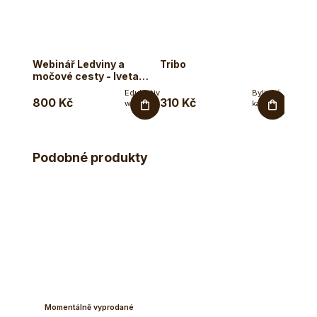
Webinář Ledviny a
Tribo
Bylin
močové cesty - Iveta
ledvi
Ječmík Skuherská
Eduktativní
Bylinné
800 Kč
310 Kč
180 
webinář
kapsle
naturopatky
pro
Ivety
podporu
Ječmík
močových
Skuherské
cest a...
Podobné produkty
na
téma...
Momentálně vyprodané