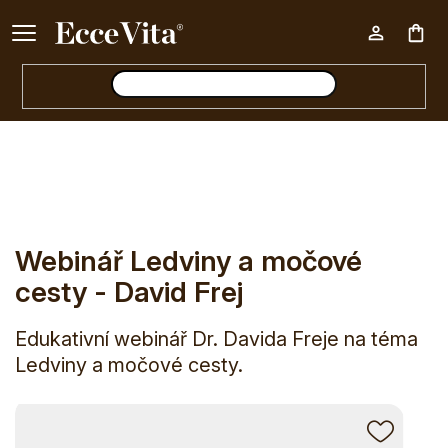
Ke každému nákupu nad 500 Kč dárek zdarma 📦
Nák
E-shop
Webinář Ledviny a močové cesty - David Frej
koš
Webinář Ledviny a močové
cesty - David Frej
Edukativní webinář Dr. Davida Freje na téma
Ledviny a močové cesty.