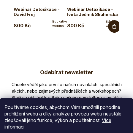
Webinář Detoxikace -
Webinář Detoxikace -
Webin
David Frej
Iveta Ječmík Skuherská
David
Edukativní
Edukativní
800 Kč
800 Kč
800 
webinář
webinář
Dr.Davida
naturopatky
Freje na
Ivety
téma
Ječmík
detoxikace....
Skuherské
na
téma...
Z
Odebírat newsletter
á
p
Nezmeškejte žádné novinky či slevy!
a
t
Používáme cookies, abychom Vám umožnili pohodlné
í
prohlížení webu a díky analýze provozu webu neustále
zlepšovali jeho funkce, výkon a použitelnost.
Více
E-mail
informací