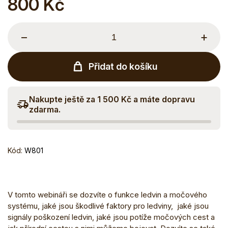
800 Kč
Měrná
cena:
−
+
Přidat do košíku
Nakupte ještě za 1 500 Kč a máte dopravu
zdarma.
Kód:
W801
V tomto webináři se dozvíte o funkce ledvin a močového
systému, jaké jsou škodlivé faktory pro ledviny, jaké jsou
signály poškození ledvin, jaké jsou potíže močových cest a