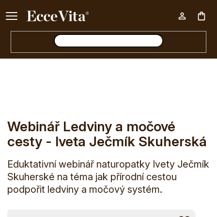
Ke každému nákupu nad 500 Kč dárek zdarma 📦
Nák
E-shop
Webinář Ledviny a močové cesty - Iveta Ječmík 
koš
Webinář Ledviny a močové
cesty - Iveta Ječmík Skuherská
Eduktativní webinář naturopatky Ivety Ječmík
Skuherské na téma jak přírodní cestou
podpořit ledviny a močový systém.