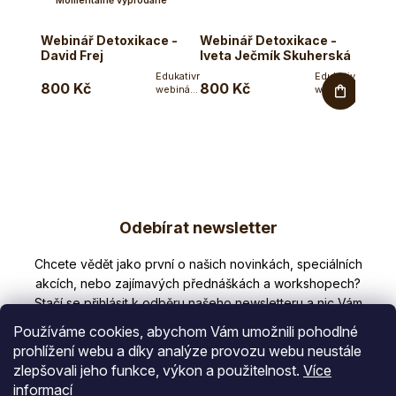
Momentálně vyprodané
Webinář Detoxikace -
Webinář Detoxikace -
Webin
David Frej
Iveta Ječmík Skuherská
David
Edukativní
Edukativní
800 Kč
800 Kč
800 
webinář
webinář
Dr.Davida
naturopatky
Freje na
Ivety
téma
Ječmík
detoxikace....
Skuherské
na
téma...
Z
Odebírat newsletter
á
p
Nezmeškejte žádné novinky či slevy!
a
t
Používáme cookies, abychom Vám umožnili pohodlné
í
prohlížení webu a díky analýze provozu webu neustále
zlepšovali jeho funkce, výkon a použitelnost.
Více
E-mail
informací