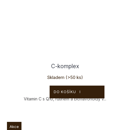
C-komplex
Skladem
(>50 ks)
512 Kč
DO KOŠÍKU
Vitamin C s Q10, rutinem a bioflavonoidy v...
Akce