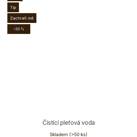
Tip
Zachraň mě
–20 %
Čistící pleťová voda
Skladem
(>50 ks)