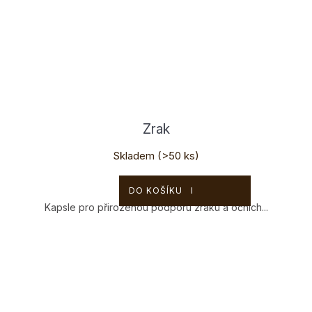
Zrak
Skladem
(>50 ks)
650 Kč
DO KOŠÍKU
Kapsle pro přirozenou podporu zraku a očních...