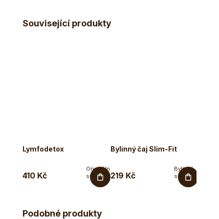
Související produkty
Novi
Lymfodetox
Bylinný čaj Slim-Fit
Colla
pleť, 
vitali
Originální
Bylinná
mang
410 Kč
219 Kč
1 981
směs
směs
Ecce
pro
Vita® v
podporu
bio
normální...
kvalitě
Podobné produkty
pro