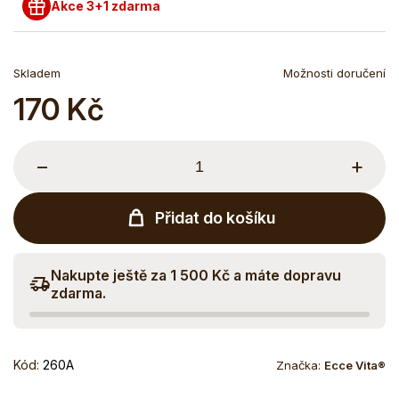
Akce 3+1 zdarma
Skladem
Možnosti doručení
170 Kč
Měrná
cena:
−
+
Přidat do košíku
Nakupte ještě za 1 500 Kč a máte dopravu
zdarma.
Kód:
260A
Značka:
Ecce Vita®