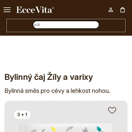
Ke každému nákupu nad 500 Kč dárek zdarma 📦
Nák
E-shop
Bylinný čaj Žíly a varixy
koš
Bylinný čaj Žíly a varixy
Bylinná směs pro cévy a lehkost nohou.
3 + 1