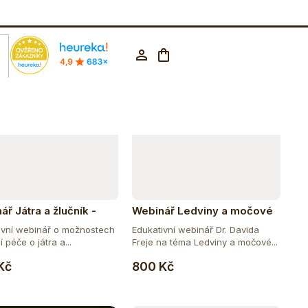
Abecedně
rodejna Praha
602 223 853
CZK ▼
Nákupní
Přihlášení
košík
ář Játra a žlučník -
Webinář Ledviny a močové
 Ječmík Skuherská
cesty - David Frej
ivní webinář o možnostech
Edukativní webinář Dr. Davida
í péče o játra a...
Freje na téma Ledviny a močové...
Do košíku
Do košíku
Kč
800 Kč