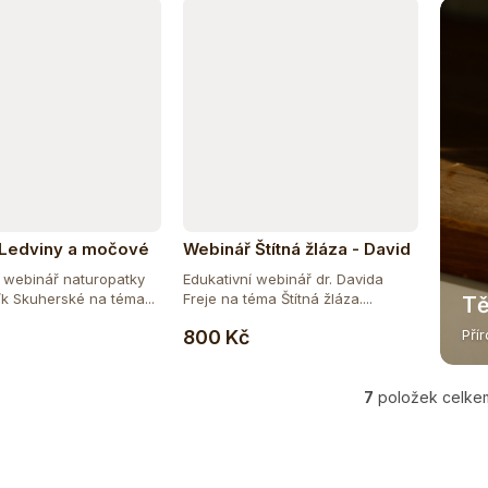
 Ledviny a močové
Webinář Štítná žláza - David
Iveta Ječmík
Frej
í webinář naturopatky
Edukativní webinář dr. Davida
ká
ík Skuherské na téma...
Freje na téma Štítná žláza....
Tě
Do košíku
Do košíku
800 Kč
Pří
7
položek celke
O
v
l
á