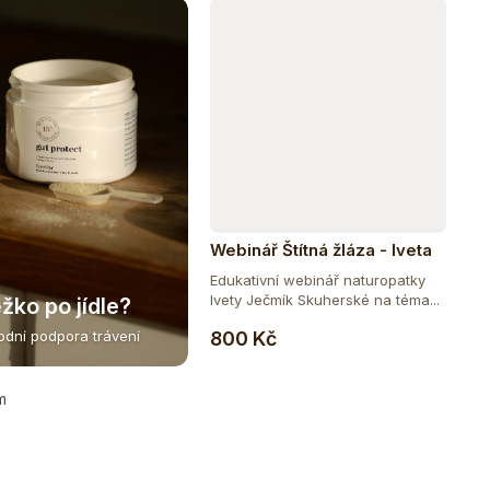
Webinář Štítná žláza - Iveta
Ječmík Skuherská
Edukativní webinář naturopatky
Ivety Ječmík Skuherské na téma...
žko po jídle?
Do košíku
800 Kč
rodní podpora trávení
m