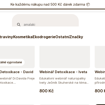
učujeme
Nejlevnější
Nejdražší
Nejprodávanější
nostní program
Ke každému nákupu nad 500 Kč dárek zdarma 📦
Eshop
733 738 836
P
Tip
traviny
Kosmetika
Ekodrogerie
Ostatní
Značky
álně vyprodané
Detoxikace - David
Webinář Detoxikace - Iveta
Webin
Ječmík Skuherská
Iveta
 webinář Dr.Davida Freje
Edukativní webinář naturopatky
Edukat
oxikace....
Ivety Ječmík Skuherské na téma...
přírodn
Do košíku
800 Kč
800 