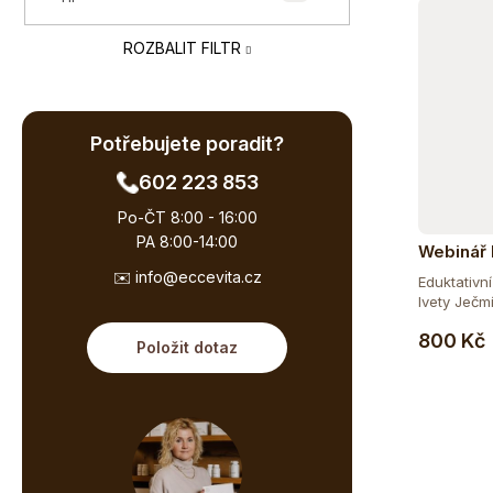
e
ů
l
ROZBALIT FILTR
Potřebujete poradit?
602 223 853
Po-ČT 8:00 - 16:00
PA 8:00-14:00
Webinář
cesty - 
✉️ info@eccevita.cz
Eduktativn
Skuhers
Ivety Ječm
800 Kč
Položit dotaz