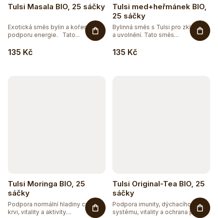
Tulsi Masala BIO, 25 sáčky
Tulsi med+heřmánek BIO,
25 sáčky
Exotická směs bylin a koření pro
Bylinná směs s Tulsi pro zklidnění
podporu energie. Tato...
a uvolnění. Tato směs...
135 Kč
135 Kč
Tulsi Moringa BIO, 25
Tulsi Original-Tea BIO, 25
sáčky
sáčky
Podpora normální hladiny cukru v
Podpora imunity, dýchacího
krvi, vitality a aktivity....
systému, vitality a ochrana před...