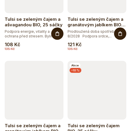
Tulsi se zeleným čajem a
Tulsi se zeleným čajem a
ašvagandou BIO, 25 sáčky
granátovým jablkem BIO,
25 sáčky
Podpora energie, vitality a
Prodloužená doba spotřeby
ochrana před stresem. Bylinná...
8/2028 Podpora srdce,...
108 Kč
121 Kč
135 Kč
135 Kč
Akce
–10 %
Tulsi se zeleným čajem a
Tulsi se zeleným čajem