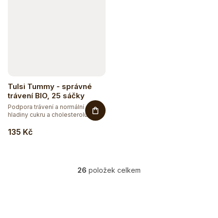
Tulsi Tummy - správné
trávení BIO, 25 sáčky
Podpora trávení a normální
hladiny cukru a cholesterolu v...
135 Kč
Hydratujte chytře 💦
Detox a podpora trávení
26
položek celkem
O
v
l
á
d