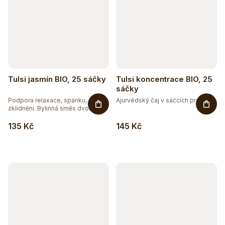
Tulsi jasmín BIO, 25 sáčky
Tulsi koncentrace BIO, 25
sáčky
Podpora relaxace, spánku,
Ajurvédský čaj v sáčcích pro...
zklidnění. Bylinná směs dvou
druhů...
135 Kč
145 Kč
Těžko po jídle?
Přírodní podpora trávení