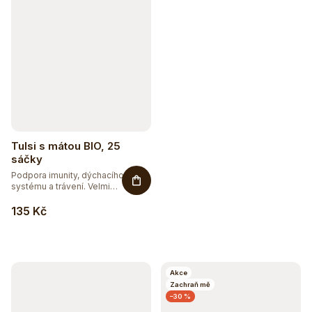
Tulsi s mátou BIO, 25
sáčky
Podpora imunity, dýchacího
systému a trávení. Velmi
oblíbená...
135 Kč
Sleva až 20 %
Na vybranou přírodní kosmetiku
Akce
Zachraň mě
–30 %