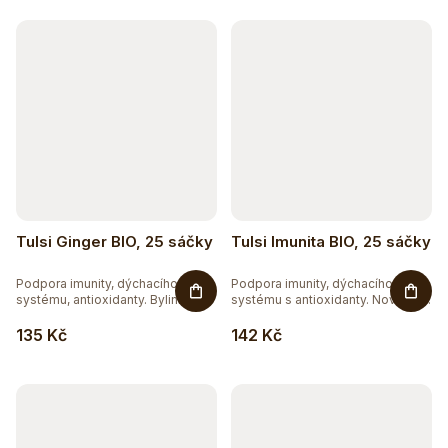
k
t
ů
Tulsi Ginger BIO, 25 sáčky
Tulsi Imunita BIO, 25 sáčky
Podpora imunity, dýchacího
Podpora imunity, dýchacího
systému, antioxidanty. Bylinná...
systému s antioxidanty. Novinka
v...
135 Kč
142 Kč