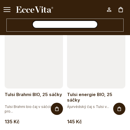
a
Ke každému nákupu nad 500 Kč dárek zdarma 📦
z
Otevřít filtr
Nák
e
n
V
í
koš
ý
p
p
r
i
o
s
d
p
u
r
Tulsi Brahmi BIO, 25 sáčky
Tulsi energie BIO, 25
k
o
sáčky
t
Tulsi Brahmi bio čaj v sáčcích –
Ájurvédský čaj s Tulsi v...
d
pro...
ů
u
135 Kč
145 Kč