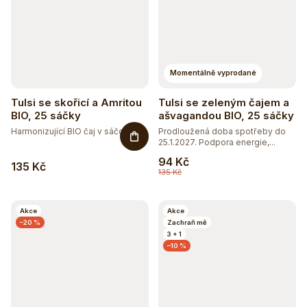
Momentálně vyprodané
Tulsi se skořicí a Amritou
Tulsi se zeleným čajem a
BIO, 25 sáčky
ašvagandou BIO, 25 sáčky
Harmonizující BIO čaj v sáčcích s...
Prodloužená doba spotřeby do
25.1.2027. Podpora energie,...
94 Kč
135 Kč
135 Kč
Akce
Akce
–20 %
Zachraň mě
3 + 1
–10 %