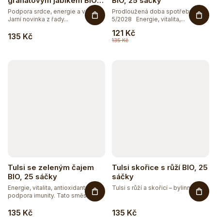
granátovým jablkem BIO,
BIO, 25 sáčky
25 sáčky
Podpora srdce, energie a vitality.
Prodloužená doba spotřeby
Jarní novinka z řady...
5/2028 Energie, vitalita,...
121 Kč
135 Kč
135 Kč
Tulsi se zeleným čajem
Tulsi skořice s růží BIO, 25
BIO, 25 sáčky
sáčky
Energie, vitalita, antioxidanty a
Tulsi s růží a skořicí – bylinný...
podpora imunity. Tato směs...
135 Kč
135 Kč