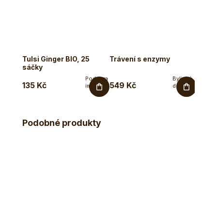
Tulsi Ginger BIO, 25
Trávení s enzymy
Tulsi 
sáčky
Podpora
Bylinný
135 Kč
549 Kč
279 
imunity,
doplněk
dýchacího
s
systému,
enzymy v
antioxidanty.
rostlinných...
Bylinná...
Podobné produkty