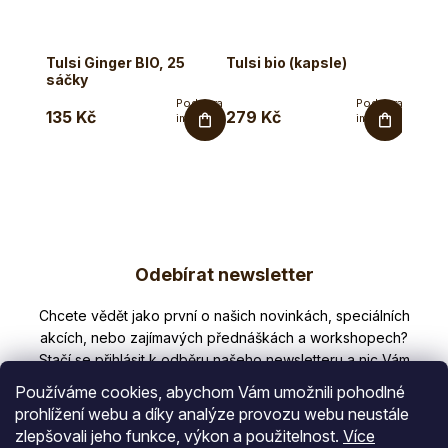
Tulsi Ginger BIO, 25
Tulsi bio (kapsle)
Tráve
sáčky
Podpora
Podpora
135 Kč
279 Kč
549 
imunity,
imunity,
dýchacího
ochrana
systému,
před
antioxidanty.
stresem,
Bylinná...
antioxidační
účinky....
Z
Odebírat newsletter
á
p
Nezmeškejte žádné novinky či slevy!
a
t
Používáme cookies, abychom Vám umožnili pohodlné
í
prohlížení webu a díky analýze provozu webu neustále
zlepšovali jeho funkce, výkon a použitelnost.
Více
E-mail