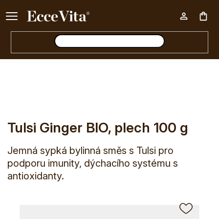
Ke každému nákupu nad 500 Kč dárek zdarma 📦
Nák
E-shop
Tělo
Tulsi Ginger BIO, plech 100 g
koš
Tulsi Ginger BIO, plech 100 g
Jemná sypká bylinná směs s Tulsi pro
podporu imunity, dýchacího systému s
antioxidanty.