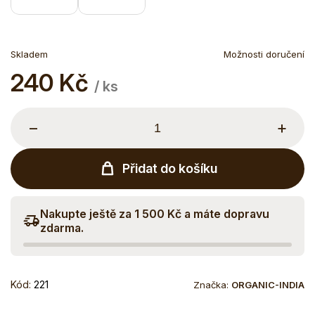
Skladem
Možnosti doručení
240 Kč
Měrná
/ ks
cena:
−
+
Přidat do košíku
Nakupte ještě za 1 500 Kč a máte dopravu
zdarma.
Kód:
221
Značka:
ORGANIC-INDIA