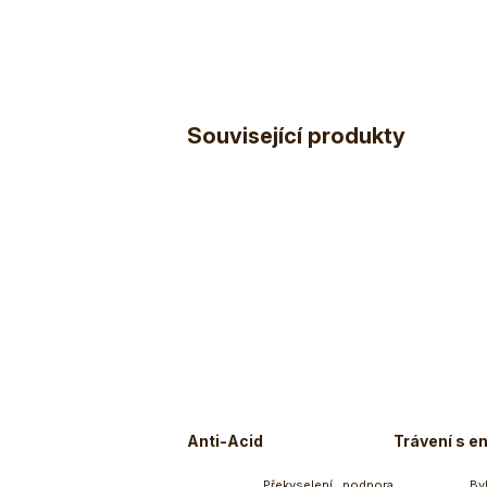
Související produkty
Anti-Acid
Trávení s e
Překyselení , podpora
By