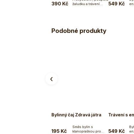
390 Kč
549 Kč
žaludku a trávení.
en
Do košíku
Ecce Vita® Anti-
ros
acid...
Podobné produkty
‹
Bylinný čaj Zdravá játra
Trávení s e
Směs bylin s
By
195 Kč
549 Kč
klanopraškou pro
en
Do košíku