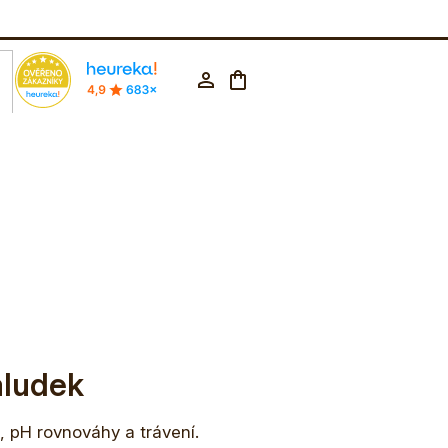
rodejna Praha
602 223 853
CZK ▼
Nákupní
Přihlášení
košík
aludek
 pH rovnováhy a trávení.