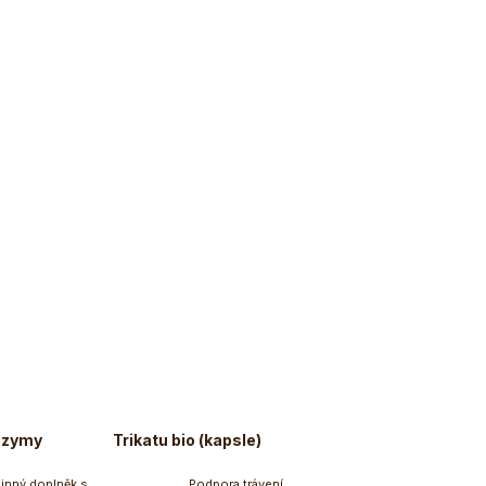
nzymy
Trikatu bio (kapsle)
linný doplněk s
Podpora trávení,