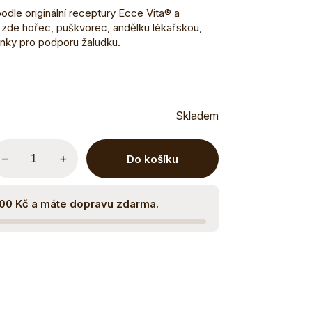
dle originální receptury Ecce Vita® a
 zde hořec, puškvorec, andělku lékařskou,
linky pro podporu žaludku.
Skladem
−
+
Do košíku
500 Kč a máte dopravu zdarma.