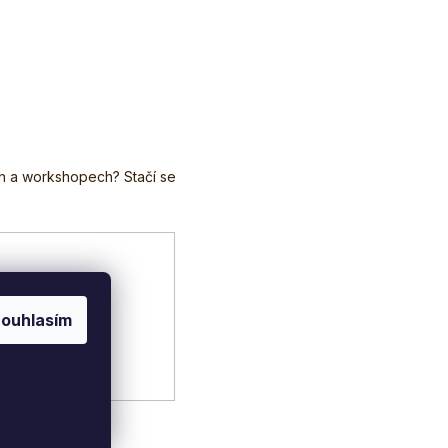
Ecce Vita® Anti-
cukru a cholesterolu
acid...
v...
ouhlasím