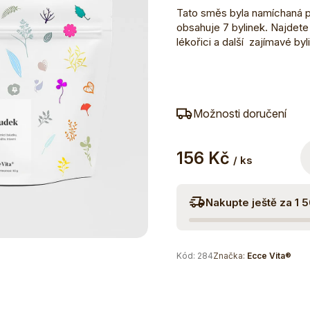
Tato směs byla namíchaná po
obsahuje 7 bylinek. Najdete
lékořici a další zajímavé by
Možnosti doručení
156 Kč
/ ks
Nakupte ještě za 1 
Kód:
284
Značka:
Ecce Vita®