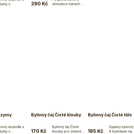
290 Kč
zymy v
stimulace trávení.
Do košíku
Do košíku
tlinných...
Trikatu je
starodávná...
nzymy
Bylinný čaj Čisté klouby
Bylinný čaj Čisté tělo
linný doplněk s
Bylinný čaj Čisté
Sypaný bylinný 
170 Kč
195 Kč
zymy v
klouby pro zdravé...
9 bylinkami na
Do košíku
Do košíku
Do koší