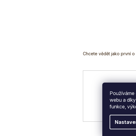
regeneraci jater.
ros
Originální...
Z
á
p
a
t
í
Používáme c
webu a díky
funkce, výk
Nastave