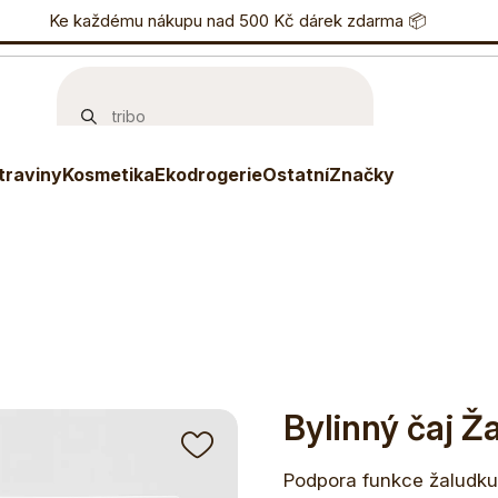
nostní program
Ke každému nákupu nad 500 Kč dárek zdarma 📦
Eshop
733 738 836
P
ý čaj Žaludek
traviny
Kosmetika
Ekodrogerie
Ostatní
Značky
Bylinný čaj Ž
Podpora funkce žaludku,