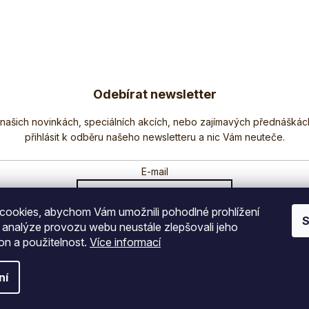
tlinných...
detoxikaci...
Odebírat newsletter
Nezmeškejte žádné novinky či slevy!
E-mail
ookies, abychom Vám umožnili pohodlné prohlížení
Vložením e-mailu souhlasíte s
podmínkami ochrany osobních údajů
S
 analýze provozu webu neustále zlepšovali jeho
on a použitelnost.
Více informací
PŘIHLÁSIT SE
ní