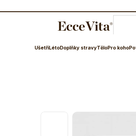
O nás
Blog
Terapeuti
Věr
E-shop
Doplňky stravy
Byliny
Bylinné čaje
Bylinn
Ušetři
Léto
Doplňky stravy
Tělo
Pro koho
Po