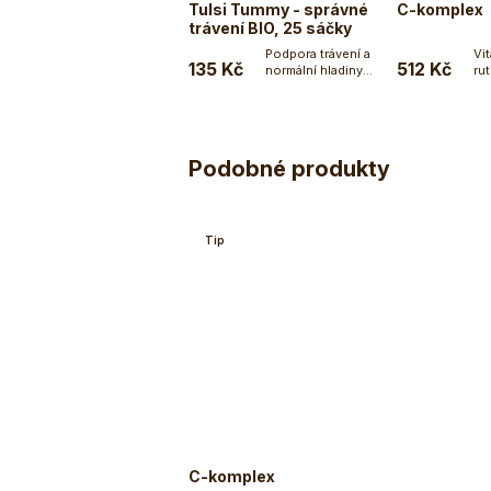
Tulsi Tummy - správné
C-komplex
trávení BIO, 25 sáčky
Podpora trávení a
Vi
135 Kč
512 Kč
normální hladiny
ru
Do košíku
cukru a cholesterolu
bio
v...
Podobné produkty
Tip
C-komplex