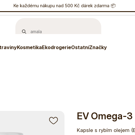
nostní program
Ke každému nákupu nad 500 Kč dárek zdarma 📦
Eshop
733 738 836
P
stné kyseliny
EV Omega-3
traviny
Kosmetika
Ekodrogerie
Ostatní
Značky
EV Omega-3
Kapsle s rybím olejem (