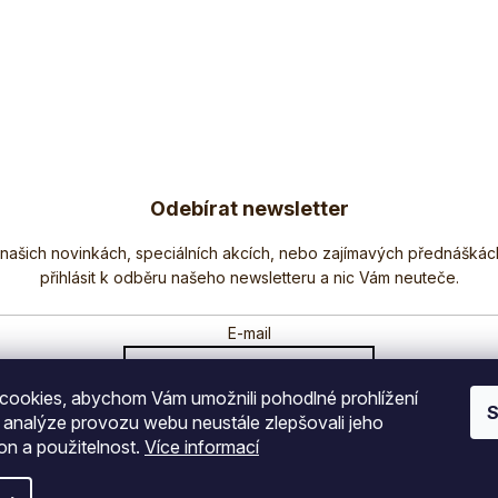
Odebírat newsletter
Nezmeškejte žádné novinky či slevy!
E-mail
ookies, abychom Vám umožnili pohodlné prohlížení
Vložením e-mailu souhlasíte s
podmínkami ochrany osobních údajů
S
 analýze provozu webu neustále zlepšovali jeho
on a použitelnost.
Více informací
PŘIHLÁSIT SE