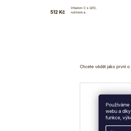
Vitamin C s Q10,
512 Kč
rutinem a
Do košíku
bioflavonoidy v...
Z
á
p
a
t
í
Používáme c
webu a díky
funkce, výk