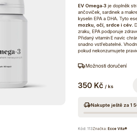
EV Omega‑3
je doplněk st
ančoviček, sardinek a makr
kyselin EPA a DHA. Tyto esen
mozku, očí, srdce i cév
. 
zraku, EPA podporuje zdravo
Přidaný vitamín E navíc chr
snadno vstřebatelné. Vhod
pokud nekonzumujete pravi
Možnosti doručení
350 Kč
/ ks
Nakupte ještě za 1 
Kód:
113
Značka:
Ecce Vita®