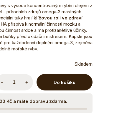
ravy s vysoce koncentrovaným rybím olejem z
el – přírodních zdrojů omega‑3 mastných
ciální tuky hrají
klíčovou roli ve zdraví
DHA přispívá k normální činnosti mozku a
u činnost srdce a má protizánětlivé účinky.
ání buňky před oxidačním stresem. Kapsle jsou
né pro každodenní doplnění omega‑3, zejména
delně mořské ryby.
Skladem
−
+
Do košíku
500 Kč a máte dopravu zdarma.