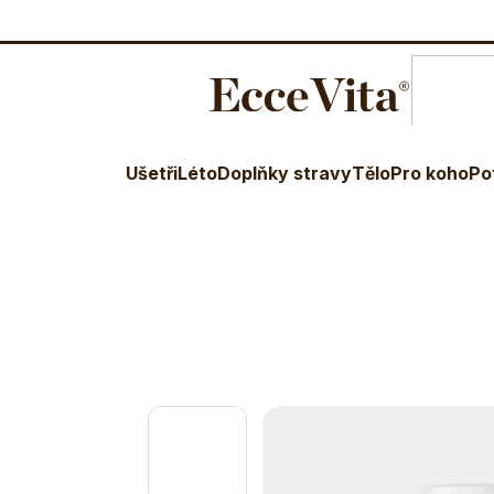
O nás
Blog
Terapeuti
Věr
E-shop
Doplňky stravy
Aminokyseliny
Omega 3 ma
Ušetři
Léto
Doplňky stravy
Tělo
Pro koho
Po