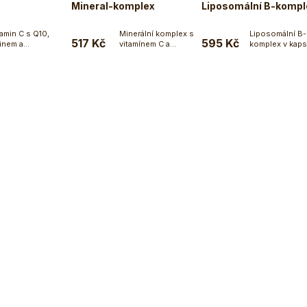
Mineral-komplex
Liposomální B-kompl
tamin C s Q10,
Minerální komplex s
Liposomální B-
517 Kč
595 Kč
tinem a
vitamínem C a
komplex v kaps
Do košíku
Do košíku
Do koší
flavonoidy v...
inulinem a v kapslích.
s...
Ecce...