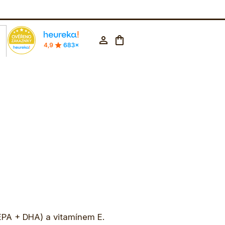
rodejna Praha
602 223 853
CZK ▼
Nákupní
Přihlášení
košík
EPA + DHA) a vitamínem E.