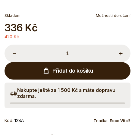
Skladem
Možnosti doručení
336 Kč
Měrná
cena:
420 Kč
−
+
Přidat do košíku
Nakupte ještě za 1 500 Kč a máte dopravu
zdarma.
Kód:
128A
Značka:
Ecce Vita®