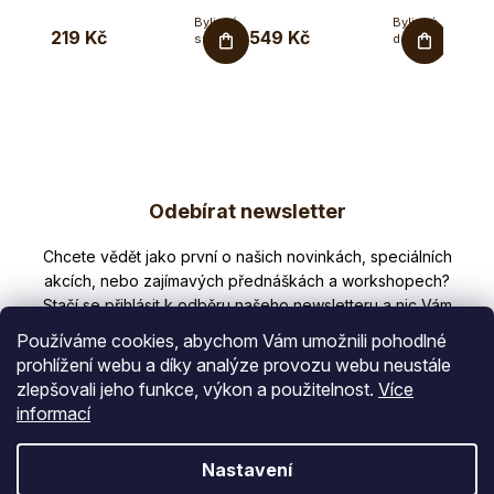
Bylinná
Bylinný
219 Kč
549 Kč
410 K
směs
doplněk
pro
s
podporu
enzymy v
normální...
rostlinných...
Z
Odebírat newsletter
á
p
Nezmeškejte žádné novinky či slevy!
a
t
Používáme cookies, abychom Vám umožnili pohodlné
í
prohlížení webu a díky analýze provozu webu neustále
zlepšovali jeho funkce, výkon a použitelnost.
Více
E-mail
informací
Vložením e-mailu souhlasíte s
Nastavení
podmínkami ochrany osobních údajů