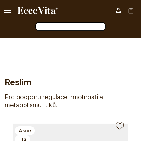
Ke každému nákupu nad 500 Kč dárek zdarma 📦
Nák
E-shop
Reslim
koš
Reslim
Pro podporu regulace hmotnosti a
metabolismu tuků.
Akce
Tip