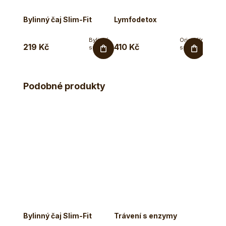
Bylinný čaj Slim-Fit
Lymfodetox
Mumi
Bylinná
Originální
219 Kč
410 Kč
590 
směs
směs
pro
Ecce
podporu
Vita® v
normální...
bio
kvalitě
Podobné produkty
pro
detoxikaci...
Bylinný čaj Slim-Fit
Trávení s enzymy
Lymf