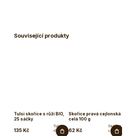
Související produkty
Tulsi skořice s růží BIO,
Skořice pravá cejlonská
Sůl k
25 sáčky
celá 100 g
100 g
Tulsi s
Skořice
135 Kč
62 Kč
82 K
růží a
cejlonská
skořicí –
v