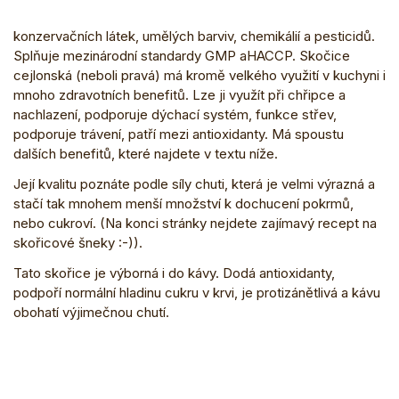
konzervačních látek, umělých barviv, chemikálií a pesticidů.
Splňuje mezinárodní standardy GMP aHACCP. Skočice
cejlonská (neboli pravá) má kromě velkého využití v kuchyni i
mnoho zdravotních benefitů. Lze ji využít při chřipce a
nachlazení, podporuje dýchací systém, funkce střev,
podporuje trávení, patří mezi antioxidanty. Má spoustu
dalších benefitů, které najdete v textu níže.
Její kvalitu poznáte podle síly chuti, která je velmi výrazná a
stačí tak mnohem menší množství k dochucení pokrmů,
nebo cukroví. (Na konci stránky nejdete zajímavý recept na
skořicové šneky :-)).
Tato skořice je výborná i do kávy. Dodá antioxidanty,
podpoří normální hladinu cukru v krvi, je protizánětlivá a kávu
obohatí výjimečnou chutí.