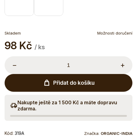
Skladem
Možnosti doručení
98 Kč
Měrná
/ ks
cena:
−
+
Přidat do košíku
Nakupte ještě za 1 500 Kč a máte dopravu
zdarma.
Kód:
319A
Značka:
ORGANIC-INDIA