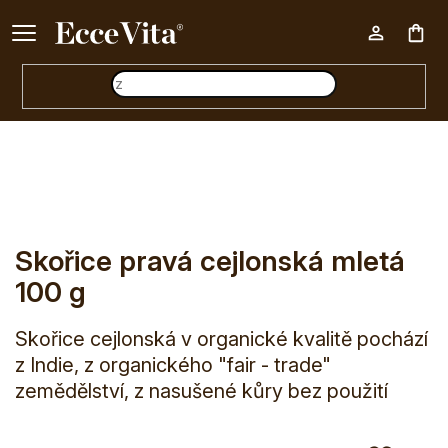
Ke každému nákupu nad 500 Kč dárek zdarma 📦
Nák
E-shop
Potraviny
Organické koření
Skořice
Skořice 
koš
Skořice pravá cejlonská mletá
100 g
Skořice cejlonská v organické kvalitě pochází
z Indie, z organického "fair - trade"
zemědělství, z nasušené kůry bez použití