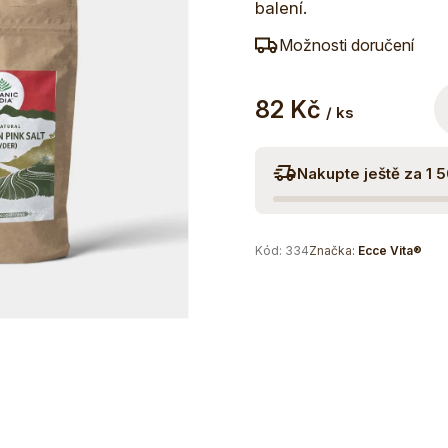
balení.
Možnosti doručení
82 Kč
/ ks
Nakupte ještě za 1 
Kód:
334
Značka:
Ecce Vita®