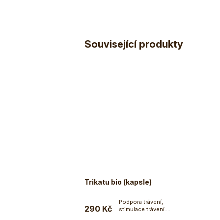
Související produkty
Trikatu bio (kapsle)
Podpora trávení,
290 Kč
stimulace trávení.
Do košíku
Trikatu je