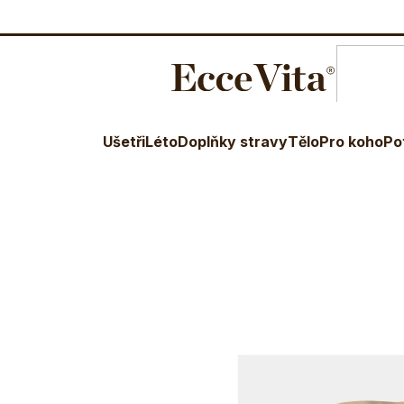
O nás
Blog
Terapeuti
Věr
E-shop
Potraviny
Organické koření
Himalájská sůl
Ušetři
Léto
Doplňky stravy
Tělo
Pro koho
Po