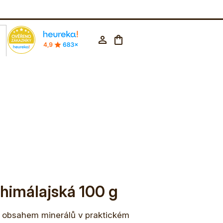
rodejna Praha
602 223 853
CZK ▼
Nákupní
Přihlášení
košík
himálajská 100 g
 s obsahem minerálů v praktickém