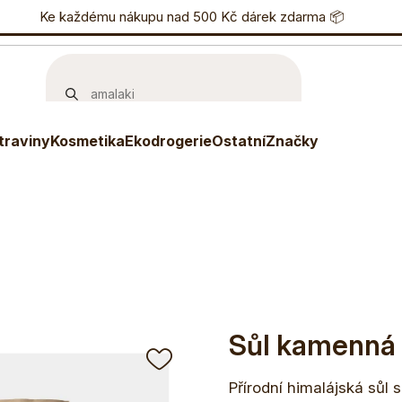
nostní program
Ke každému nákupu nad 500 Kč dárek zdarma 📦
Eshop
733 738 836
P
Sůl kamenná himálajská 100 g
traviny
Kosmetika
Ekodrogerie
Ostatní
Značky
Sůl kamenná 
Přírodní himalájská sůl