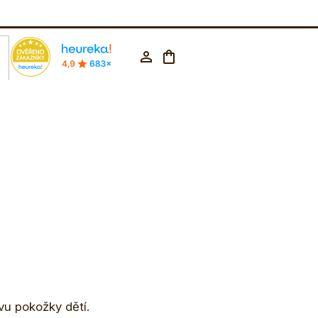
rodejna Praha
602 223 853
CZK ▼
Nákupní
Přihlášení
košík
u pokožky dětí.