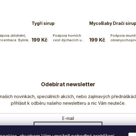
Tygří sirup
MycoBaby Dračí siru
dpora zklidnění,
Podpora horních
Podpora imunit
199 Kč
199 Kč
entrace. Bylinky
cest dýchacích u
obranyschopno
Do košíku
Do košíku
Do koší
í doslova...
dětí. Bylinky umí
Dračí Sirup
doslova...
obsahuje...
Odebírat newsletter
Nezmeškejte žádné novinky či slevy!
E-mail