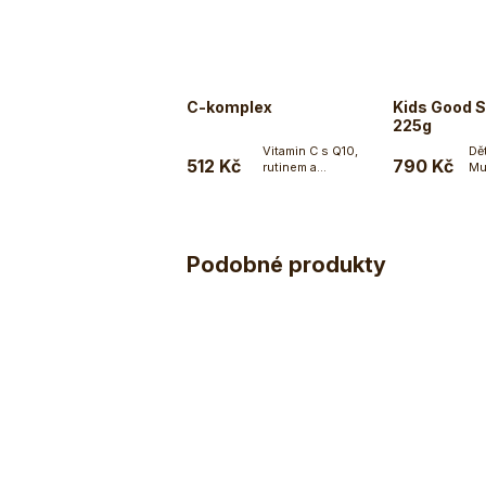
C-komplex
Kids Good S
225g
Vitamin C s Q10,
Dě
512 Kč
790 Kč
rutinem a
Mu
Do košíku
bioflavonoidy v...
ov
vit
Podobné produkty