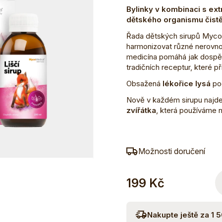
Bylinky v kombinaci s extr
dětského organismu čistě
Řada dětských sirupů Myco
harmonizovat různé nerovno
medicína pomáhá jak dospělý
tradičních receptur, které p
Obsažená
lékořice lysá
po
Nově v každém sirupu na
zvířátka
, která používáme 
Možnosti doručení
199 Kč
Nakupte ještě za 1 