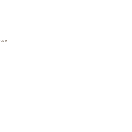
 B6 v
ku