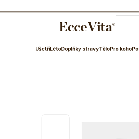
O nás
Blog
Terapeuti
Věr
E-shop
Liščí sirup
Ušetři
Léto
Doplňky stravy
Tělo
Pro koho
Po