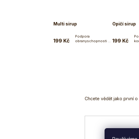
Multi sirup
Opičí sirup
Podpora
Po
199 Kč
199 Kč
obranyschopnosti a
konc
Do košíku
imunitního systému.
um
Multi sirup je...
Z
á
p
a
t
í