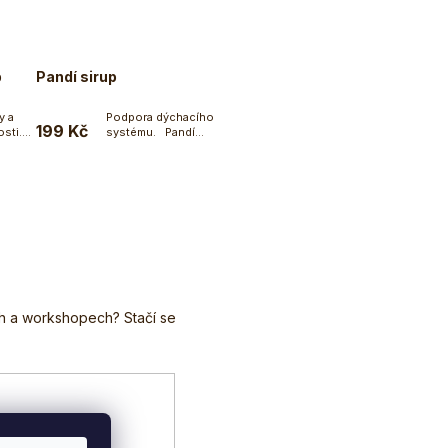
p
Pandí sirup
y a
Podpora dýchacího
199 Kč
sti.
systému. Pandí
ku
Do košíku
sirup je svým...