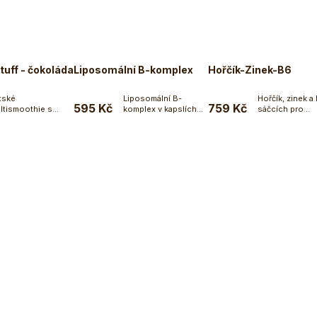
tuff - čokoláda
Liposomální B-komplex
Hořčík-Zinek-B6
tské
Liposomální B-
Hořčík, zinek a
595 Kč
759 Kč
ltismoothie s
komplex v kapslích
sáčcích pro...
Do košíku
Do košíku
Do koší
ocem, zeleninou,
s...
amíny, minerály,...