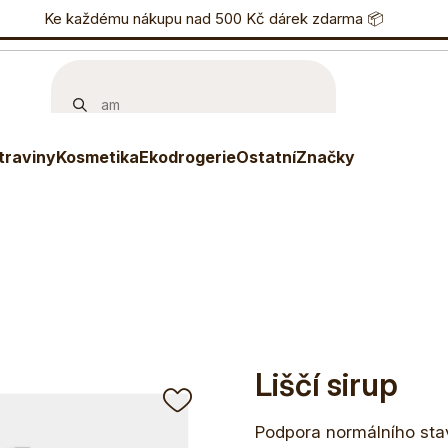
nostní program
Ke každému nákupu nad 500 Kč dárek zdarma 📦
Eshop
733 738 836
P
traviny
Kosmetika
Ekodrogerie
Ostatní
Značky
Liščí sirup
Podpora normálního stav