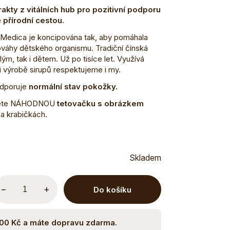
akty z vitálních hub pro pozitivní podporu
 přírodní cestou.
Medica je koncipována tak, aby pomáhala
váhy dětského organismu. Tradiční čínská
m, tak i dětem. Už po tisíce let. Využívá
ři výrobě sirupů respektujeme i my.
dporuje
normální stav pokožky.
jdete NÁHODNOU
tetovačku s obrázkem
na krabičkách.
Skladem
−
+
Do košíku
500 Kč a máte dopravu zdarma.