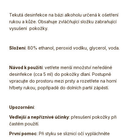
Tekutá desinfekce na bázi alkoholu určená k ošetření
rukou a kůže. Obsahuje zvláčňující složku zabraňující
vysušení pokožky.
Složení
: 80% ethanol, peroxid vodíku, glycerol, voda.
Návod k použití
: vetřete menší množství neředěné
desinfekce (cca 5 ml) do pokožky dlaní. Postupně
vpracujte do prostoru mezi prsty a rozetřete na horní
hřbety rukou, popřípadě do dolních partií zápěstí.
Upozornění
:
Vedlejší a nepříznivé účinky
: přesušení pokožky při
častém použití.
První pomoc
: Při styku se sliznicí očí vypláchněte