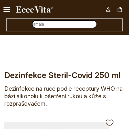
Ke každému nákupu nad 500 Kč dárek zdarma 📦
Nák
E-shop
Kosmetika
Péče o ruce
Dezinfekce Steril-Cov
koš
Dezinfekce Steril-Covid 250 ml
Dezinfekce na ruce podle receptury WHO na
bázi alkoholu k ošetření rukou a kůže s
rozprašovačem.