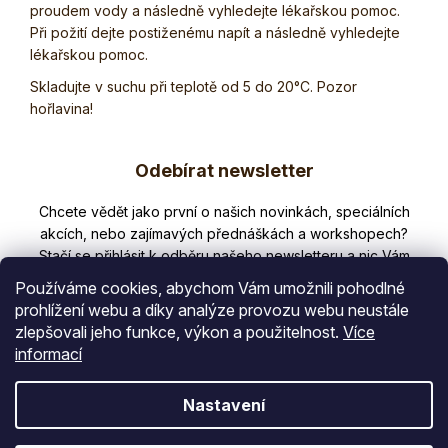
proudem vody a následně vyhledejte lékařskou pomoc.
Při požití dejte postiženému napít a následně vyhledejte
lékařskou pomoc.
Skladujte v suchu při teplotě od 5 do 20
°C. Pozor
hořlavina!
Z
Odebírat newsletter
á
p
Nezmeškejte žádné novinky či slevy!
a
t
Používáme cookies, abychom Vám umožnili pohodlné
í
prohlížení webu a díky analýze provozu webu neustále
zlepšovali jeho funkce, výkon a použitelnost.
Více
E-mail
informací
Vložením e-mailu souhlasíte s
Nastavení
podmínkami ochrany osobních údajů