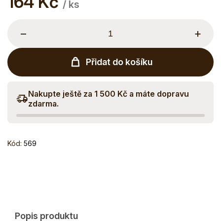
164 Kč
/ ks
cena:
−
+
Přidat do košíku
Nakupte ještě za 1 500 Kč a máte dopravu
zdarma.
Kód:
569