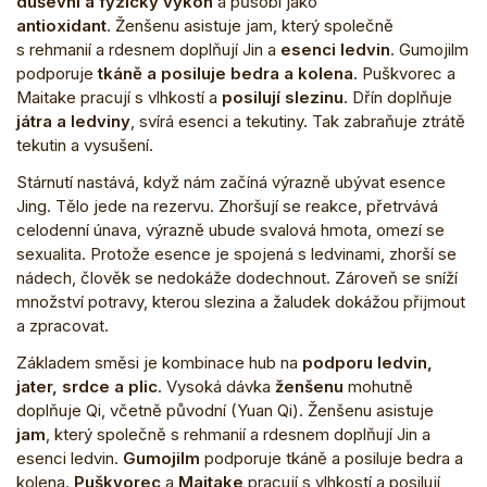
duševní a fyzický výkon
a působí jako
antioxidant
.
Ženšenu asistuje jam, který společně
s rehmanií a rdesnem doplňují Jin a
esenci ledvin
. Gumojilm
podporuje
tkáně a posiluje bedra a kolena
. Puškvorec a
Maitake pracují s vlhkostí a
posilují slezinu
. Dřín doplňuje
játra a ledviny
, svírá esenci a tekutiny. Tak zabraňuje ztrátě
tekutin a vysušení.
Stárnutí nastává, když nám začíná výrazně ubývat esence
Jing. Tělo jede na rezervu. Zhoršují se reakce, přetrvává
celodenní únava, výrazně ubude svalová hmota, omezí se
sexualita. Protože esence je spojená s ledvinami, zhorší se
nádech, člověk se nedokáže dodechnout. Zároveň se sníží
množství potravy, kterou slezina a žaludek dokážou přijmout
a zpracovat.
Základem směsi je kombinace hub na
podporu ledvin,
jater, srdce a plic
. Vysoká dávka
ženšenu
mohutně
doplňuje Qi, včetně původní (Yuan Qi). Ženšenu asistuje
jam
, který společně s rehmanií a rdesnem doplňují Jin a
esenci ledvin.
Gumojilm
podporuje tkáně a posiluje bedra a
kolena.
Puškvorec
a
Maitake
pracují s vlhkostí a posilují