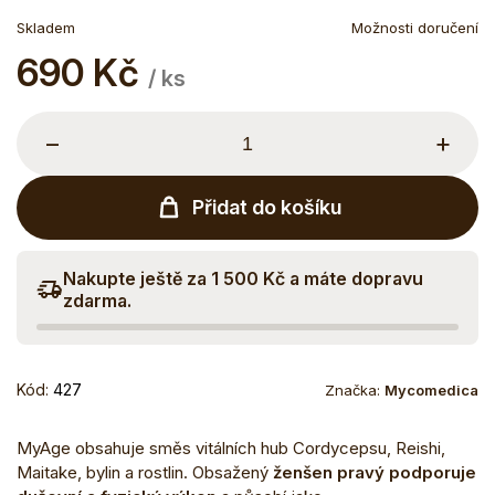
Skladem
Možnosti doručení
690 Kč
Měrná
/ ks
cena:
−
+
Přidat do košíku
Nakupte ještě za 1 500 Kč a máte dopravu
zdarma.
Kód:
427
Značka:
Mycomedica
MyAge obsahuje směs vitálních hub Cordycepsu, Reishi,
Maitake, bylin a rostlin.
Obsažený
ženšen
pravý
podporuje