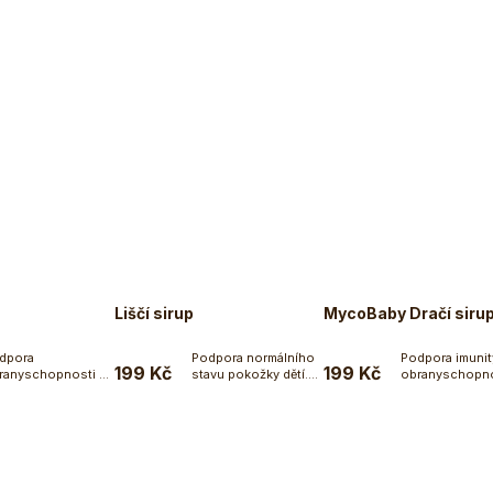
Liščí sirup
MycoBaby Dračí siru
dpora
Podpora normálního
Podpora imunit
199 Kč
199 Kč
ranyschopnosti a
stavu pokožky dětí.
obranyschopno
Do košíku
Do košíku
Do koší
unitního systému.
Bylinky v kombinaci
Dračí Sirup
ti sirup je...
s...
obsahuje...