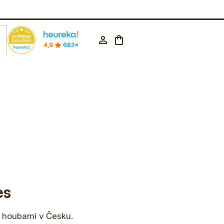
rodejna Praha
602 223 853
CZK ▼
Nákupní
Přihlášení
košík
es
mi houbami v Česku.