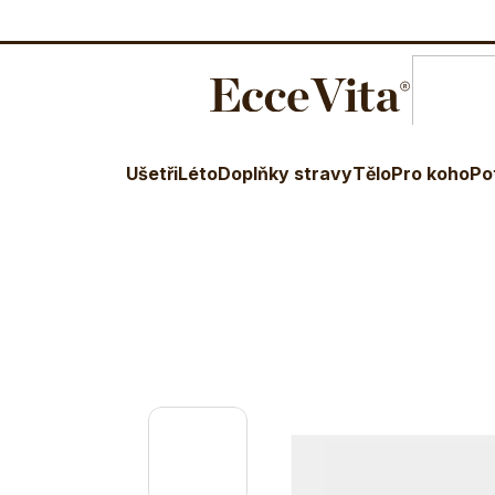
O nás
Blog
Terapeuti
Věr
E-shop
MycoGummies
Ušetři
Léto
Doplňky stravy
Tělo
Pro koho
Po