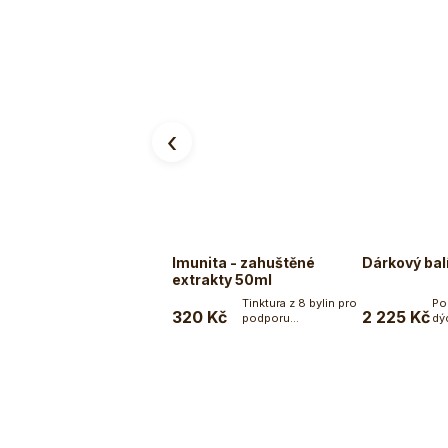
‹
Imunita - zahuštěné
Dárkový bal
extrakty 50ml
Tinktura z 8 bylin pro
Po
320 Kč
2 225 Kč
podporu...
dý
Do košíku
odo
Z
á