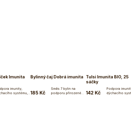
íček Imunita
Bylinný čaj Dobrá imunita
Tulsi Imunita BIO, 25
sáčky
dpora imunity,
Směs 7 bylin na
Podpora imunit
185 Kč
142 Kč
chacího systému,
podporu přirozené
dýchacího sys
Do košíku
Do košíku
Do koší
lnosti a...
imunity a dýchání.
antioxidanty. N
Bylinný...
v...