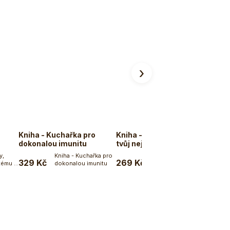
›
Kniha - Kuchařka pro
Kniha - Tvoje imunita je
Immu
dokonalou imunitu
tvůj nejlepší lékař
y,
Kniha - Kuchařka pro
329 Kč
269 Kč
279
tému s
dokonalou imunitu
ku
Do košíku
Do košíku
ovinka