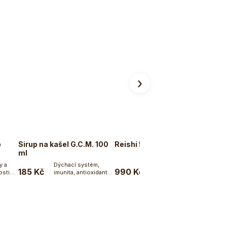
›
p
Sirup na kašel G.C.M. 100
Reishi 50%
Reis
ml
y a
Dýchací systém,
Imunita, vitalita,
185 Kč
990 Kč
360
sti.
imunita, antioxidanty
oběhový systém,
ku
Do košíku
Do košíku
Ájurvédský bylinný...
cholesterol....