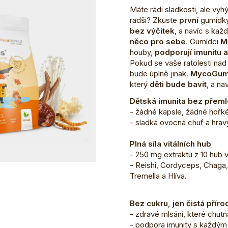
Máte rádi sladkosti, ale vyh
radši? Zkuste
první
gumídk
bez výčitek
, a navíc s ka
něco pro sebe
. Gumídci
M
houby,
podporují imunitu
Pokud se vaše ratolesti nad v
bude úplně jinak.
MycoGu
který
děti bude bavit
, a na
Dětská imunita bez přeml
- žádné kapsle, žádné hořké
- sladká ovocná chuť a hravý 
Plná síla vitálních hub
- 250 mg extraktu z 10 hub 
- Reishi, Cordyceps, Chaga
Tremella a Hlíva.
Bez cukru, jen čistá příro
- zdravé mlsání, které chutn
- podpora imunity s každý