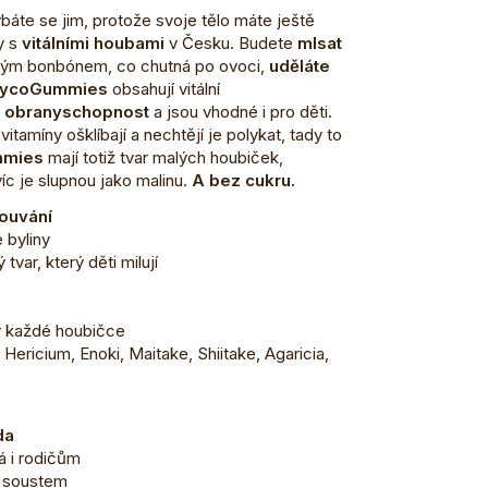
ýbáte se jim, protože svoje tělo máte ještě
y s
vitálními houbami
v Česku. Budete
mlsat
ždým bonbónem, co chutná po ovoci,
uděláte
ycoGummies
obsahují vitální
 a obranyschopnost
a jsou vhodné i pro děti.
itamíny ošklíbají a nechtějí je polykat, tady to
mmies
mají totiž tvar malých houbiček,
víc je slupnou jako malinu.
A bez cukru.
ouvání
 byliny
tvar, který děti milují
v každé houbičce
, Hericium,
Enoki, Maitake, Shiitake, Agaricia,
da
á i rodičům
m soustem