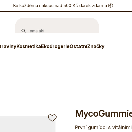
nostní program
Ke každému nákupu nad 500 Kč dárek zdarma 📦
Eshop
733 738 836
P
traviny
Kosmetika
Ekodrogerie
Ostatní
Značky
MycoGummi
První gumídci s vitální