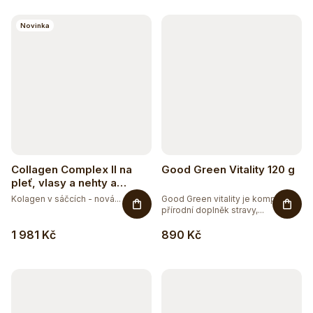
k
8
BEZ LAKTÓZY
t
Novinka
ů
1
BEZ PALMOVÉHO OLEJE
7
BEZ SOJI
7
DOPLNĚK STRAVY
1
EXTRAKTY
Collagen Complex II na
Good Green Vitality 120 g
pleť, vlasy a nehty a
5
VEGAN
vitalitu s příchutí mango-
Kolagen v sáčcích - nová...
Good Green vitality je komplexní
maracuja
přírodní doplněk stravy,...
1 981 Kč
890 Kč