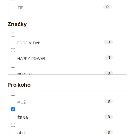
0
TIP
Značky
3
ECCE VITA®
1
HAPPY POWER
3
NUZEST
Pro koho
1
POWERLOGY
8
MUŽ
8
ŽENA
3
DÍTĚ