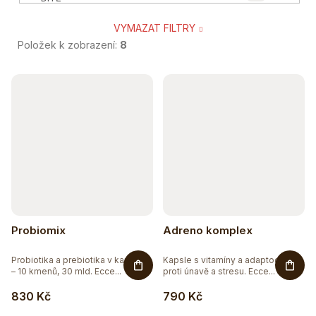
VYMAZAT FILTRY
8
SENIOR
Položek k zobrazení:
8
4
TĚHOTNÉ A KOJÍCÍ
V
ý
2
SPORTOVEC
p
2
VEGAN A VEGETARIÁN
i
s
1
BIO
p
1
r
BEZ CUKRU
Probiomix
Adreno komplex
o
3
BEZ GMO
Probiotika a prebiotika v kapslích
Kapsle s vitamíny a adaptogeny
d
– 10 kmenů, 30 mld. Ecce...
proti únavě a stresu. Ecce...
u
9
BEZ LEPKU
830 Kč
790 Kč