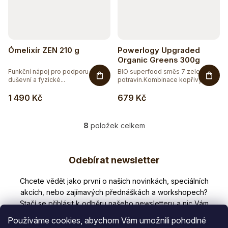
Ómelixír ZEN 210 g
Powerlogy Upgraded
Organic Greens 300g
Funkční nápoj pro podporu
BIO superfood směs 7 zelených
duševní a fyzické...
potravin.Kombinace kopřivy,...
1 490 Kč
679 Kč
8
položek celkem
O
v
Z
l
Odebírat newsletter
á
á
d
p
Nezmeškejte žádné novinky či slevy!
a
a
c
í
t
p
Používáme cookies, abychom Vám umožnili pohodlné