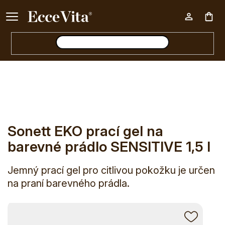
Ke každému nákupu nad 500 Kč dárek zdarma 📦
Nák
E-shop
Sonett EKO prací gel na barevné prádlo SENSITIVE 
koš
Sonett EKO prací gel na
barevné prádlo SENSITIVE 1,5 l
Jemný prací gel pro citlivou pokožku je určen
na praní barevného prádla.