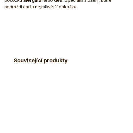
pokožku
alergiků
nebo
dětí
. Speciální složení, které
nedráždí ani tu nejcitlivější pokožku.
Související produkty