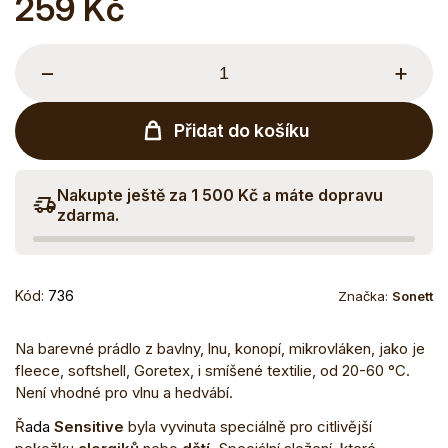
259 Kč
Měrná
cena:
−
+
Přidat do košíku
Nakupte ještě za 1 500 Kč a máte dopravu
zdarma.
Kód:
736
Značka:
Sonett
Na barevné prádlo z bavlny, lnu, konopí, mikrovláken, jako je
fleece, softshell, Goretex, i smíšené textilie, od 20-60 °C.
Není vhodné pro vlnu a hedvábí.
Ř
ada
Sensitive
byla vyvinuta speciálně pro citlivější