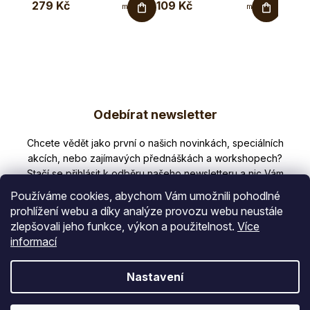
279 Kč
109 Kč
131 K
mýdlo
mýdlo
pro děti,
pro děti.
náhradní
Pěnové
náplň.
mýdlo
Pěnové
pro
mýdlo
jemné
pro
čištění
jemné...
citlivé...
Z
Odebírat newsletter
á
p
Nezmeškejte žádné novinky či slevy!
a
t
Používáme cookies, abychom Vám umožnili pohodlné
í
prohlížení webu a díky analýze provozu webu neustále
zlepšovali jeho funkce, výkon a použitelnost.
Více
E-mail
informací
Vložením e-mailu souhlasíte s
Nastavení
podmínkami ochrany osobních údajů