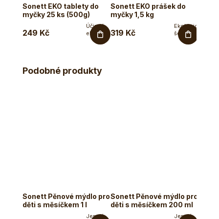
Sonett EKO tablety do
Sonett EKO prášek do
Sonet
myčky 25 ks (500g)
myčky 1,5 kg
na bí
1,2 kg
Účinný
Ekologicky
249 Kč
319 Kč
299 
ekologicky
šetrný
šetrný
prostředek
prostředek
do
do
myčky na
myčky na
nádobí. ...
Podobné produkty
nádobí....
Mom
Sonett Pěnové mýdlo pro
Sonett Pěnové mýdlo pro
EV mý
děti s měsíčkem 1 l
děti s měsíčkem 200 ml
Jemné
Jemné