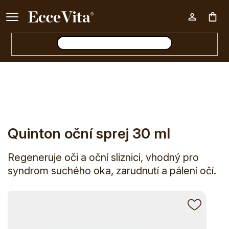
Ke každému nákupu nad 500 Kč dárek zdarma 📦
Nák
E-shop
Quinton oční sprej 30 ml
koš
Quinton oční sprej 30 ml
Regeneruje oči a oční sliznici, vhodný pro
syndrom suchého oka, zarudnutí a pálení očí.