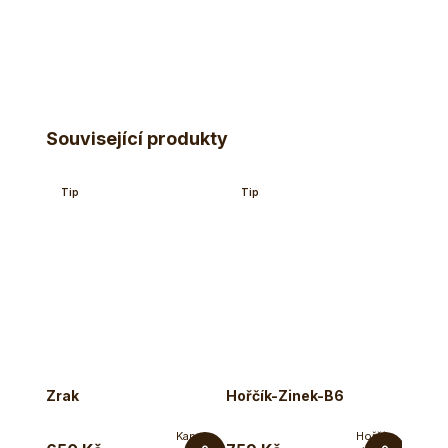
Související produkty
Tip
Tip
Zrak
Hořčík-Zinek-B6
Lipos
Kapsle
Hořčík,