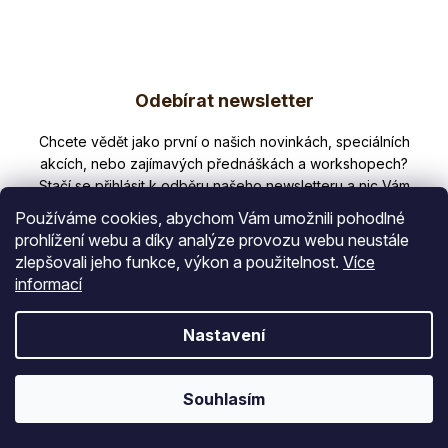
Ájurvédský
Mořská
Nasja...
plazma...
Z
Odebírat newsletter
á
p
Nezmeškejte žádné novinky či slevy!
a
t
Používáme cookies, abychom Vám umožnili pohodlné
í
prohlížení webu a díky analýze provozu webu neustále
zlepšovali jeho funkce, výkon a použitelnost.
Více
E-mail
informací
Vložením e-mailu souhlasíte s
Nastavení
podmínkami ochrany osobních údajů
PŘIHLÁSIT SE
Souhlasím