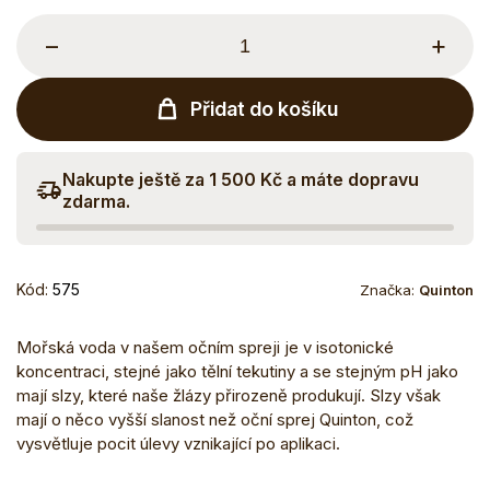
−
+
Přidat do košíku
Nakupte ještě za 1 500 Kč a máte dopravu
zdarma.
Kód:
575
Značka:
Quinton
Mořská voda v našem očním spreji je v isotonické
koncentraci, stejné jako tělní tekutiny a se stejným pH jako
mají slzy, které naše žlázy přirozeně produkují. Slzy však
mají o něco vyšší slanost než oční sprej Quinton, což
vysvětluje pocit úlevy vznikající po aplikaci.