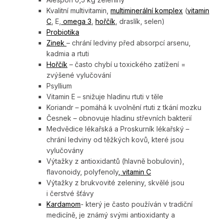
Kvalitní multivitamin,
multiminerální komplex
(
vitamin
C
, E,
omega 3
,
hořčík
, draslík, selen)
Probiotika
Zinek
– chrání ledviny před absorpcí arsenu,
kadmia a rtuti
Hořčík
– často chybí u toxického zatížení =
zvýšené vylučování
Psyllium
Vitamin E – snižuje hladinu rtuti v těle
Koriandr – pomáhá k uvolnění rtuti z tkání mozku
Česnek – obnovuje hladinu střevních bakterií
Medvědice lékařská a Proskurník lékařský –
chrání ledviny od těžkých kovů, které jsou
vylučovány
Výtažky z antioxidantů (hlavně bobulovin),
flavonoidy, polyfenoly
, vitamin C
Výtažky z brukvovité zeleniny, skvělé jsou
i čerstvé šťávy
Kardamom
-
který je často používán v tradiční
medicíně, je známý svými antioxidanty a