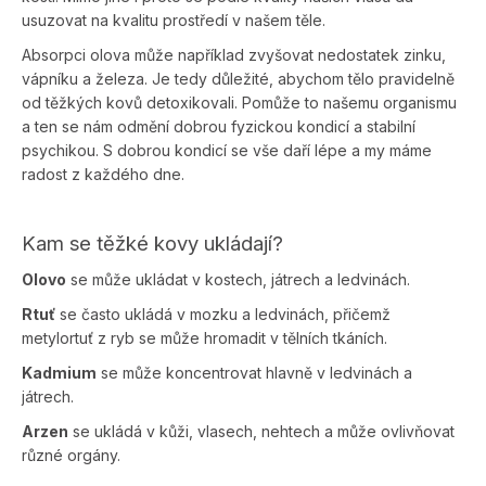
usuzovat na kvalitu prostředí v našem těle.
Absorpci olova může například zvyšovat nedostatek zinku,
vápníku a železa. Je tedy důležité, abychom tělo pravidelně
od těžkých kovů detoxikovali. Po­může to našemu organismu
a ten se nám odmění dobrou fyzickou kondicí a stabilní
psychikou. S dobrou kondicí se vše daří lépe a my máme
radost z každého dne.
Kam se těžké kovy ukládají?
Olovo
se může ukládat v kostech, játrech a ledvinách.
Rtuť
se často ukládá v mozku a ledvinách, přičemž
metylortuť z ryb se může hromadit v tělních tkáních.
Kadmium
se může koncentrovat hlavně v ledvinách a
játrech.
Arzen
se ukládá v kůži, vlasech, nehtech a může ovlivňovat
různé orgány.