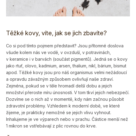
Těžké kovy, víte, jak se jich zbavíte?
Co si pod tímto pojmem představit? Jsou přítomné doslova
všude kolem nás ve vodě, v ovzduší, v potravinách,
v keramice i v barvách (součást pigmentů). Jedná se o kovy
jako rtuť, olovo, kadmium, arsen, thalium, nikl, bárium, bismut
apod. Těžké kovy jsou pro náš organismus velmi nežádoucí
a opravdu závažným způsobem ovlivňují naše zdraví.
Zejména, pokud se v těle hromadí delší dobu a jejich
množství přeroste míru únosnosti. V tom tkví jejich nebezpečí.
Dozvíme se o nich až v momentě, kdy nám začnou působit
zdravotní problémy. Vzhledem k moderní době, ve které
žijeme, je prakticky nemožné se jejich vlivu vyhnout.
Inhalujeme je ve výparech nebo v prachu. Částice menší než
1 mikron se vstřebávají z plic rovnou do krve.