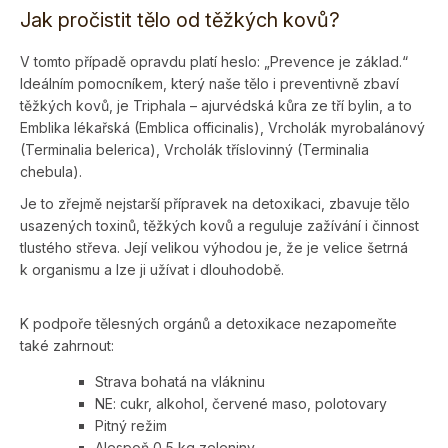
Jak pročistit tělo od těžkých kovů?
V tomto případě opravdu platí heslo: „Prevence je základ.“
Ideálním pomocníkem, který naše tělo i preventivně zbaví
těžkých kovů, je Triphala – ajurvédská kůra ze tří bylin, a to
Emblika lékařská (Emblica officinalis), Vrcholák myrobalánový
(Terminalia belerica), Vrcholák tříslovinný (Terminalia
chebula).
Je to zřejmě nejstarší přípravek na detoxikaci, zbavuje tělo
usazených toxinů, těžkých kovů a reguluje zažívání i činnost
tlustého střeva. Její velikou výhodou je, že je velice šetrná
k organismu a lze ji užívat i dlouhodobě.
K podpoře tělesných orgánů a detoxikace nezapomeňte
také zahrnout:
Strava bohatá na vlákninu
NE: cukr, alkohol, červené maso, polotovary
Pitný režim
Alespoň 0,5 kg zeleniny