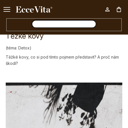
Ke každému nákupu nad 500 Kč dárek zdarma 📦
Nák
Těžké kovy
koš
(téma: Detox)
Těžké kovy, co si pod tímto pojmem představit? A proč nám
škodí?