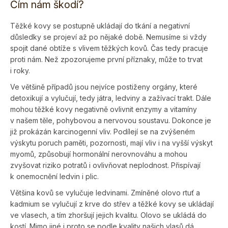
Čím nám škodí?
Těžké kovy se postupně ukládají do tkání a negativní
důsledky se projeví až po nějaké době. Nemusíme si vždy
spojit dané obtíže s vlivem těžkých kovů. Čas tedy pracuje
proti nám. Než zpozorujeme první příznaky, může to trvat
i roky.
Ve většině případů jsou nejvíce postiženy orgány, které
detoxikují a vylučují, tedy játra, ledviny a zažívací trakt. Dále
mohou těžké kovy negativně ovlivnit enzymy a vitamíny
v našem těle, pohybovou a nervovou soustavu. Dokonce je
již prokázán karcinogenní vliv. Podílejí se na zvýšeném
výskytu poruch paměti, pozornosti, mají vliv i na vyšší výskyt
myomů, způsobují hormonální nerovnováhu a mohou
zvyšovat riziko potratů i ovlivňovat neplodnost. Přispívají
k onemocnění ledvin i plic.
Většina kovů se vylučuje ledvinami. Zmíněné olovo rtuť a
kadmium se vylučují z krve do střev a těžké kovy se ukládají
ve vlasech, a tím zhoršují jejich kvalitu. Olovo se ukládá do
kostí. Mimo jiné i proto se podle kvality našich vlasů dá