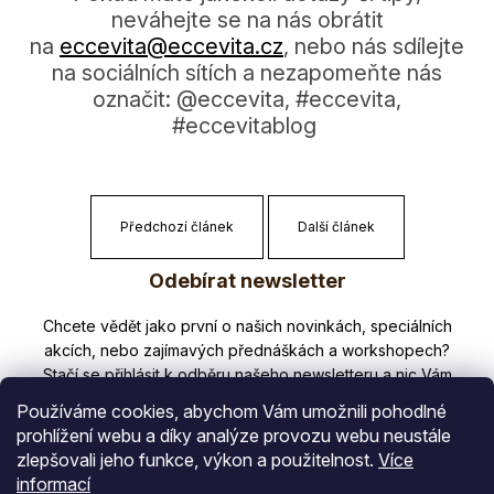
neváhejte se na nás obrátit
na
eccevita@eccevi­ta.cz
, nebo nás sdílejte
na sociálních sítích a nezapomeňte nás
označit: @eccevita, #eccevita,
#eccevitablog
Předchozí článek
Další článek
Z
Odebírat newsletter
á
p
Nezmeškejte žádné novinky či slevy!
a
t
Používáme cookies, abychom Vám umožnili pohodlné
í
prohlížení webu a díky analýze provozu webu neustále
zlepšovali jeho funkce, výkon a použitelnost.
Více
E-mail
informací