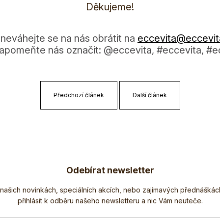
Děkujeme!
 neváhejte se na nás obrátit na
eccevita@eccevi­t
ezapomeňte nás označit: @eccevita, #eccevita, #e
Předchozí článek
Další článek
Odebírat newsletter
Nezmeškejte žádné novinky či slevy!