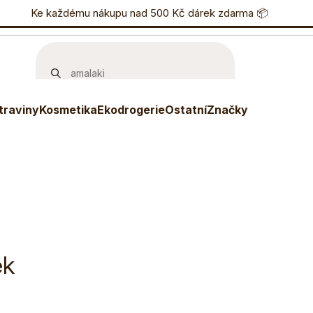
nostní program
Ke každému nákupu nad 500 Kč dárek zdarma 📦
Eshop
733 738 836
P
traviny
Kosmetika
Ekodrogerie
Ostatní
Značky
ek