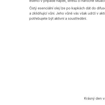
esenci v případě napětí, stresu či náročné situac
Čistý esenciální olej lze po kapkách dát do difu
a zklidňující vůní. Jeho vůně vás však udrží v a
potřebujete být aktivní a soustředění.
Krásný den 