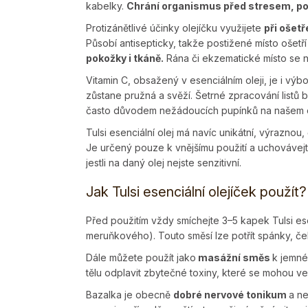
kabelky.
Chrání organismus před stresem, pod
Protizánětlivé účinky olejíčku využijete
při ošet
Působí antisepticky, takže postižené místo ošet
pokožky i tkáně.
Rána či ekzematické místo se na
Vitamin C, obsažený v esenciálním oleji, je i vý
zůstane pružná a svěží. Šetrné zpracování listů 
často důvodem nežádoucích pupínků na našem o
Tulsi esenciální olej má navíc unikátní, výraznou,
Je určený pouze k vnějšímu použití a uchovávejte
jestli na daný olej nejste senzitivní.
Jak Tulsi esenciální olejíček použít?
Před použitím vždy smíchejte 3–5 kapek Tulsi ese
meruňkového). Touto směsí lze potřít spánky, čelo
Dále můžete použít jako
masážní směs
k jemné
tělu odplavit zbytečné toxiny, které se mohou ve
Bazalka je obecně
dobré nervové tonikum
a ne