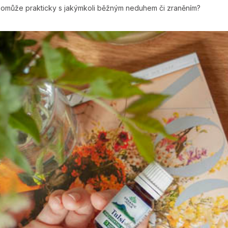
m pomůže prakticky s jakýmkoli běžným neduhem či zraněním?