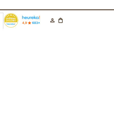
rodejna Praha
602 223 853
CZK ▼
Nákupní
Přihlášení
košík