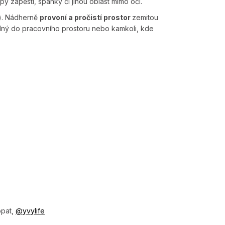
py zápěstí, spánky či jinou oblast mimo očí.
i). Nádherně
provoní a pročistí prostor
zemitou
vhodný do pracovního prostoru nebo kamkoli, kde
opat,
@y­vylife