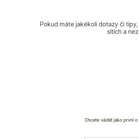
Pokud máte jakékoli dotazy či tipy,
sítích a n
Z
á
p
a
t
í