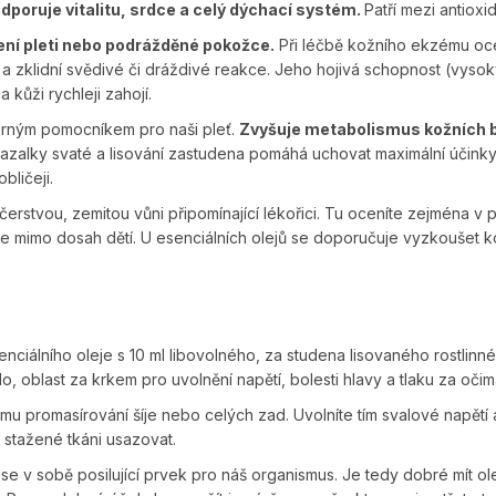
poruje vitalitu, srdce a celý dýchací systém.
Patří mezi antioxid
ření pleti nebo podrážděné pokožce.
Při léčbě kožního ekzému oc
ří a zklidní svědivé či dráždivé reakce. Jeho hojivá schopnost (vy
 kůži rychleji zahojí.
borným pomocníkem pro naši pleť.
Zvyšuje metabolismus kožních b
bazalky svaté a lisování zastudena pomáhá uchovat maximální účinky.
bličeji.
 čerstvou, zemitou vůni připomínající lékořici. Tu oceníte zejména v 
 mimo dosah dětí. U esenciálních olejů se doporučuje vyzkoušet kon
nciálního oleje s 10 ml libovolného, za studena lisovaného rostlinn
, oblast za krkem pro uvolnění napětí, bolesti hlavy a tlaku za očim
mu promasírování šíje nebo celých zad. Uvolníte tím svalové napětí
 stažené tkáni usazovat.
se v sobě posilující prvek pro náš organismus. Je tedy dobré mít ole