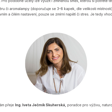
i. Pro podobné účely lze využít i zmíněnou směs, kterou si potřete te
séru či aromalampy (doporučuje se 3–8 kapek, dle velikosti místnost
ktivním a čilém nastavení, pouze se zmírní napětí či stres. Je tedy 
vám přeje
Ing. Iveta Ječmík Skuherská,
poradce pro výživu, natur