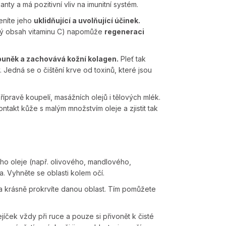
anty a má pozitivní vliv na imunitní systém.
eníte jeho
uklidňující a uvolňující účinek.
soký obsah vitaminu C) napomůže
regeneraci
uněk a zachovává kožní kolagen.
Pleť tak
 Jedná se o čištění krve od toxinů, které jsou
přípravě koupelí, masážních olejů i tělových mlék.
takt kůže s malým množstvím oleje a zjistit tak
ého oleje (např. olivového, mandlového,
a. Vyhněte se oblasti kolem očí.
 a krásně prokrvíte danou oblast. Tím pomůžete
jíček vždy při ruce a pouze si přivonět k čisté