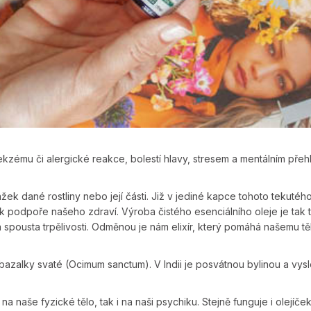
kzému či alergické reakce, bolestí hlavy, stresem a mentálním přehl
žek dané rostliny nebo její části. Již v jediné kapce tohoto tekutého
k podpoře našeho zdraví. Výroba čistého esenciálního oleje je tak 
 spousta trpělivosti. Odměnou je nám elixír, který pomáhá našemu tě
tů bazalky svaté (Ocimum sanctum). V Indii je posvátnou bylinou a vys
 naše fyzické tělo, tak i na naši psychiku. Stejně funguje i olejíček