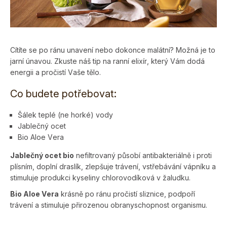
Cítíte se po ránu unavení nebo dokonce malátní? Možná je to
jarní únavou. Zkuste náš tip na ranní elixír, který Vám dodá
energii a pročistí Vaše tělo.
Co budete potřebovat:
Šálek teplé (ne horké) vody
Jablečný ocet
Bio Aloe Vera
Jablečný ocet bio
nefiltrovaný
působí antibakteriálně i proti
plísním, doplní draslík, zlepšuje trávení, vstřebávání vápníku a
stimuluje produkci kyseliny chlorovodíková v žaludku.
Bio Aloe
Vera
krásně po ránu pročistí sliznice, podpoří
trávení a stimuluje přirozenou obranyschopnost organismu.