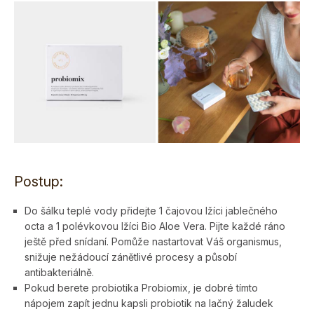
Postup:
Do šálku teplé vody přidejte 1 čajovou lžíci jablečného
octa a 1 polévkovou lžíci Bio Aloe Vera. P
ijte každé ráno
ještě před snídaní. Pomůže nastartovat Váš organismus,
snižuje nežádoucí zánětlivé procesy a působí
antibakteriálně.
Pokud berete probiotika Probiomix, je dobré tímto
nápojem zapít jednu kapsli probiotik na lačný žaludek