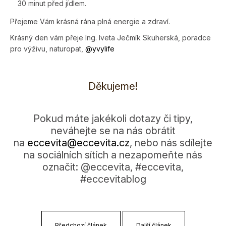
30 minut před jídlem.
Přejeme Vám krásná rána plná energie a zdraví.
Krásný den vám přeje Ing. Iveta Ječmík Skuherská, poradce
pro výživu, naturopat,
@y­vylife
Děkujeme!
Pokud máte jakékoli dotazy či tipy,
neváhejte se na nás obrátit
na
eccevita@eccevi­ta.cz
, nebo nás sdílejte
na sociálních sítích a nezapomeňte nás
označit: @eccevita, #eccevita,
#eccevitablog
Předchozí článek
Další článek