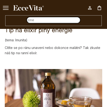
Ke každému nákupu nad 500 Kč dárek zdarma 📦
Nák
Tip na elixír plný energie
koš
(tema: Imunita)
Cítíte se po ránu unavení nebo dokonce malátní? Tak zkuste
náš tip na ranní elixír.