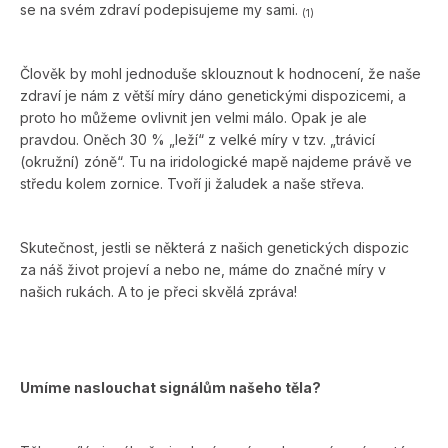
se na svém zdraví podepisujeme my sami.
(1)
Člověk by mohl jednoduše sklouznout k hodnocení, že naše
zdraví je nám z větší míry dáno genetickými dispozicemi, a
proto ho můžeme ovlivnit jen velmi málo. Opak je ale
pravdou. Oněch 30 % „leží“ z velké míry v tzv. „trávicí
(okružní) zóně“. Tu na iridologické mapě najdeme právě ve
středu kolem zornice. Tvoří ji žaludek a naše střeva.
Skutečnost, jestli se některá z našich genetických dispozic
za náš život projeví a nebo ne, máme do značné míry v
našich rukách. A to je přeci skvělá zpráva!
Umíme naslouchat signálům našeho těla?