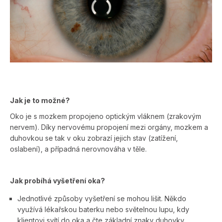
Jak je to možné?
Oko je s mozkem propojeno optickým vláknem (zrakovým
nervem). Díky nervovému propojení mezi orgány, mozkem a
duhovkou se tak v oku zobrazí jejich stav (zatížení,
oslabení), a případná nerovnováha v těle.
Jak probíhá vyšetření oka?
Jednotlivé způsoby vyšetření se mohou lišit. Někdo
využívá lékařskou baterku nebo světelnou lupu, kdy
klientovi svítí do oka a čte základní znaky duhovky.