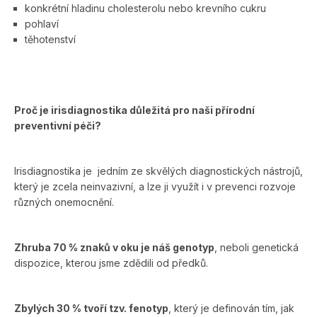
konkrétní hladinu cholesterolu nebo krevního cukru
pohlaví
těhotenství
Proč je irisdiagnostika důležitá pro naši přírodní
preventivní péči?
Irisdiagnostika je
jedním ze skvělých diagnostických nástrojů,
který je zcela neinvazivní, a lze ji využít i v prevenci rozvoje
různých onemocnění.
Zhruba 70 % znaků v oku je náš genotyp
, neboli genetická
dispozice, kterou jsme zdědili od předků.
Zbylých 30 % tvoří tzv. fenotyp
, který je definován tím, jak