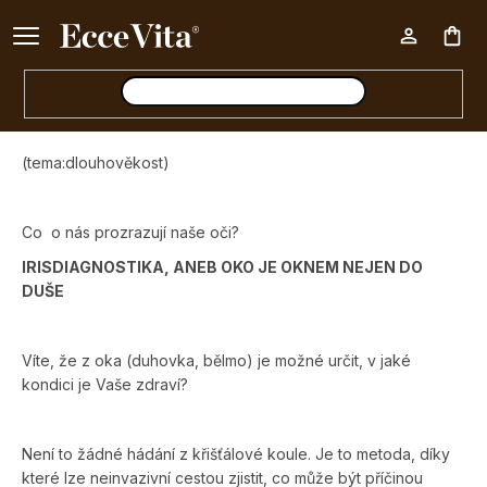
Ke každému nákupu nad 500 Kč dárek zdarma 📦
Nák
koš
(tema:
dlouhověkost)
Co
o nás prozrazují naše oči?
IRISDIAGNOSTIKA,
ANEB OKO JE OKNEM NEJEN DO
DUŠE
Víte, že z oka (duhovka, bělmo) je možné určit, v jaké
kondici je Vaše zdraví?
Není to žádné hádání z křišťálové koule. Je to metoda, díky
které lze neinvazivní cestou zjistit, co může být příčinou