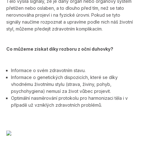
Tělo vysílá signály, že je daný orgán nebo orgánový systém
přetížen nebo oslaben, a to dlouho před tím, než se tato
nerovnováha projeví i na fyzické úrovni. Pokud se tyto
signály naučíme rozpoznat a upravíme podle nich náš životní
styl, můžeme předejít zdravotním komplikacím.
Co můžeme získat díky rozboru z oční duhovky?
Informace o svém zdravotním stavu.
Informace o genetických dispozicích, které se díky
vhodnému životnímu stylu (strava, živiny, pohyb,
psychohygiena) nemusí za život vůbec projevit.
Optimální nasměrování protokolu pro harmonizaci těla i v
případě už vzniklých zdravotních problémů.