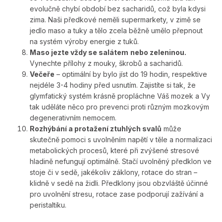
evolučně chybí období bez sacharidů, což byla kdysi
zima. Naši předkové neměli supermarkety, v zimě se
jedlo maso a tuky a tělo zcela běžně umělo přepnout
na systém výroby energie z tuků.
Maso jezte vždy se salátem
nebo zeleninou.
Vynechte přílohy z mouky, škrobů a sacharidů.
Večeře
– optimální by bylo jíst do 19 hodin, respektive
nejdéle 3-4 hodiny před usnutím. Zajistíte si tak, že
glymfatický systém krásně propláchne Váš mozek a Vy
tak uděláte něco pro prevenci proti různým mozkovým
degenerativním nemocem.
Rozhýbání a protažení ztuhlých svalů
může
skutečně pomoci s uvolněním napětí v těle a normalizaci
metabolických procesů, které při zvýšené stresové
hladině nefungují optimálně. Stačí uvolněný předklon ve
stoje či v sedě, jakékoliv záklony, rotace do stran –
klidně v sedě na židli. Předklony jsou obzvláště účinné
pro uvolnění stresu, rotace zase podporují zažívání a
peristaltiku.