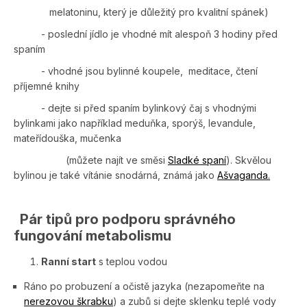
melatoninu, který je důležitý pro kvalitní spánek)
- poslední jídlo je vhodné mít alespoň 3 hodiny před
spaním
- vhodné jsou bylinné koupele, meditace, čtení
příjemné knihy
- dejte si před spaním bylinkový čaj s vhodnými
bylinkami jako například meduňka, sporýš, levandule,
mateřídouška, mučenka
(můžete najít ve směsi
Sladké spaní
). Skvělou
bylinou je také vítánie snodárná, známá jako
Ašvaganda.
Pár tipů pro podporu správného
fungování metabolismu
Ranní start
s teplou vodou
Ráno po probuzení a očistě jazyka (nezapomeňte na
nerezovou škrabku
) a zubů si dejte sklenku teplé vody