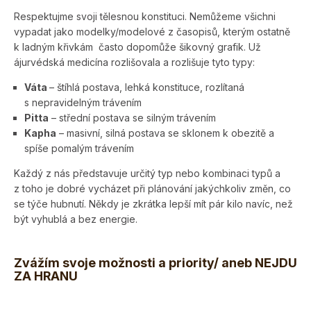
Respektujme svoji tělesnou konstituci. Nemůžeme všichni
vypadat jako modelky/modelové z časopisů, kterým ostatně
k ladným křivkám často dopomůže šikovný grafik. Už
ájurvédská medicína rozlišovala a rozlišuje tyto typy:
Váta
– štíhlá postava, lehká konstituce, rozlítaná
s nepravidelným trávením
Pitta
– střední postava se silným trávením
Kapha
– masivní, silná postava se sklonem k obezitě a
spíše pomalým trávením
Každý z nás představuje určitý typ nebo kombinaci typů a
z toho je dobré vycházet při plánování jakýchkoliv změn, co
se týče hubnutí. Někdy je zkrátka lepší mít pár kilo navíc, než
být vyhublá a bez energie.
Zvážím svoje možnosti a priority/ aneb NEJDU
ZA HRANU