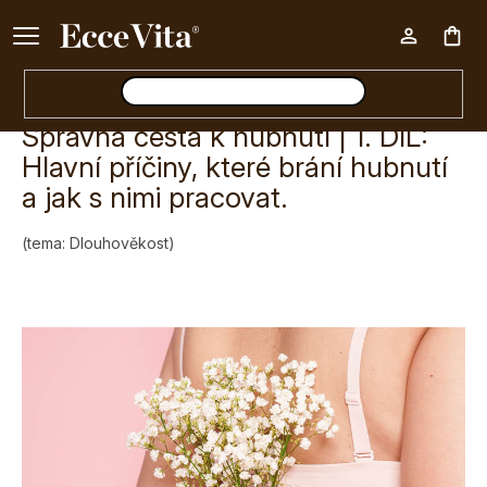
Ke každému nákupu nad 500 Kč dárek zdarma 📦
Nák
Správná cesta k hubnutí | 1. DÍL:
koš
Hlavní příčiny, které brání hubnutí
a jak s nimi pracovat.
(tema: Dlouhověkost)