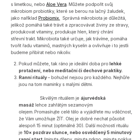
s limetkou, nebo
Aloe Vera
. Můžete podpořit svůj
mikrobiom probiotiky, které se berou na lačný žaludek,
jako naříklad
Probiomix.
Správná mikrobiota je důležitá,
jelikož pomáhá také trávit a zpracovávat živiny ze stravy,
produkovat vitaminy, produkuje hlen, který chrání
střevní trakt. Mikrobiota také určuje, jak trávíme, pomáha
tvořit řadu vitaminů, mastných kyselin a ovlivňuje i to jestli
budeme přibírat nebo nikoliv.
Pokud můžete, tak ráno je ideální doba pro
lehké
protažení, nebo meditační či dechové praktiky.
Ranní rituály
– bohužel nejsou pro každého. Nejhůře
jsou na tom maminky s malými dětmi.
Skvělým rituálem je
ájurvédská
masáž
lehce zahřátým sezamovým
olejem.
Promasírujte celé tělo a vyjádřete mu vděčnost,
že Vám umožňuje ŽÍT. Olej je dobré nechat působit
alespoň 15 minut (optimálně 30). Další možností rituálu
je
10× pozdrav slunce, nebo osvědčený 5 minutový
ranní start
(minuta dřepy, minuta prkno, minuta poklus