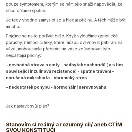
pouze symptomem, kterým se nám tělo snaží napovědět, že
něco děláme špatně.
Je tedy vhodné zamyslet se a hledat příčinu. A těch může být
mnoho.
Pojďme se na to podívat blíže. Když vyloučíme genetické
poruchy, nemoci či léky, které můžou ovlivňovat přibírání na
váze, mohou naše přebírání na váze způsobovat tyto
nejčastější příčiny:
- nevhodná strava a diety - nadbytek sacharidů ( a s tím
související inzulinová rezistence) - špatné trávení -
narušená mikrobiota - chronický stres
- nedostatek pohybu - hormonální nerovnováha.
Jak nastavit svůj plán?
Stanovím si reálný a rozumný cíl/ aneb CTÍM
SVOU KONSTITUCI