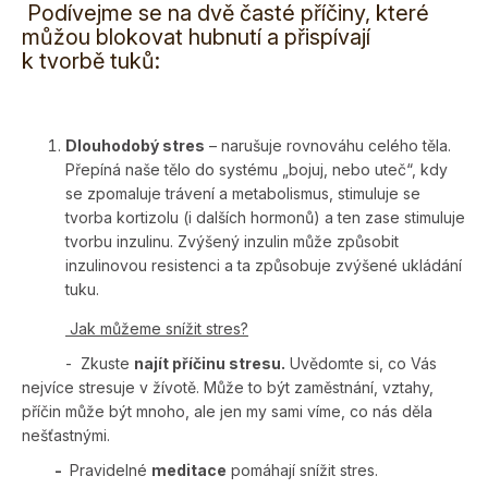
Podívejme se na dvě časté příčiny, které
můžou blokovat hubnutí a přispívají
k tvorbě tuků:
Dlouhodobý stres
– narušuje rovnováhu celého těla.
Přepíná naše tělo do systému „bojuj, nebo uteč“, kdy
se zpomaluje trávení a metabolismus, stimuluje se
tvorba kortizolu (i dalších hormonů) a ten zase stimuluje
tvorbu inzulinu. Zvýšený inzulin může způsobit
inzulinovou resistenci a ta způsobuje zvýšené ukládání
tuku.
Jak můžeme snížit stres?
- Zkuste
najít příčinu stresu.
Uvědomte si, co Vás
nejvíce stresuje v žívotě. Může to být zaměstnání, vztahy,
příčin může být mnoho, ale jen my sami víme, co nás děla
nešťastnými.
-
Pravidelné
meditace
pomáhají snížit stres.