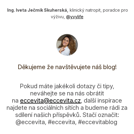
Ing. Iveta Ječmík Skuherská,
klinický natropit, poradce pro
výživu,
@y­vylife
Děkujeme že navštěvujete náš blog!
Pokud máte jakékoli dotazy či tipy,
neváhejte se na nás obrátit
na
eccevita@eccevi­ta.cz
, další inspirace
najdete na sociálních sítích a budeme rádi za
sdílení našich příspěvků. Stačí označit:
@eccevita, #eccevita, #eccevitablog