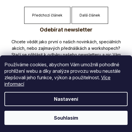
Předchozí článek
Další článek
Z
Odebírat newsletter
á
p
Nezmeškejte žádné novinky či slevy!
a
t
Používáme cookies, abychom Vám umožnili pohodlné
í
prohlížení webu a díky analýze provozu webu neustále
zlepšovali jeho funkce, výkon a použitelnost.
Více
E-mail
informací
Vložením e-mailu souhlasíte s
Nastavení
podmínkami ochrany osobních údajů
PŘIHLÁSIT SE
Souhlasím