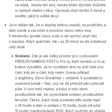
na místě, minuta leh sed, minuta břišní dýchání (můžete
si nastavit vlastní cviky). Opravdu stačí těchto 5 minut a
uvidíte, jaké to udělá divy).
Já to dělám tak, že si dopřeji lehkou masáž, na podložku si
dám ručník a zacvičím si pozdrav slunci nebo moji
5 minutovku (podle času) a jdu si do sprchy umýt olej
z masáže. Když spěchám, tak i za 20 minut se dá zvládnout
celý rituál.
Snídaně.
Zde je ale velký prostor pro vyzkoušení
PŘERUŠOVANÉHO PŮSTU. Pro ty, kteří nevědí co to je,
krátce vysvětlím. Je to rozdělení dne na dvě části a to
část, kdy jím a část, kdy nejím. Uvedu příklad
z angličtiny. Slovo Breakfast = snídaně. V podstatě to
znamená break – fast, což se dá přeložit jako přerušit
půst. V noci totiž nejíme, a když si toto okno
prodloužíme tak, že vynecháme snídani, prodloužíme
tím půst. Takže, když moje poslední jídlo bude např.
v 19 hodin a dám si snídani v 10 hodin, budu mít půst
15 hodin (zjednodušeně 15/9). Když vydržím do oběda