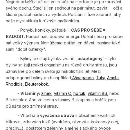
Nejjednodušší a přitom velmi účinná meditace je pozorování
svého dechu. Stačí si jen sednout na pár minut, zavřít oči a
klidně počítat nádech a výdech. Počítání může zabránit, aby
naše mysl utíkala k různým myšlenkám.
- Pohyb, koníčky, přátelé =
ČAS PRO SEBE =
RADOST
. Radost nám dodává energii. Udělat něco pro sebe
má velký význam. Nemůžeme pořád jen dávat, musíme také
sami "dobít baterky".
- Byliny: existují bylinky zvané „
adaptogeny
“ – tyto
byliny snižují reakci organismu na různé druhy stresu, jsou
uznávané po celém světě již několik tisíc let. Mezi
adaptogenní byliny patří například
Ašvaganda
,
Tulsi,
Amrita
,
Rh
odiola
,
Eleuterokok.
-
Vitaminy:
zinek
,
vitamin C
,
hořčík
,
vitamin B6
, nebo
B–komplex. Ano zejména vitaminy B skupiny a hořčík jsou
důležité pro zmírnění stresu.
- Vhodná a
vyvážená strava
s obsahem kvalitních
bílkovin, zdravých tuků (avokádo, olivový a kokosový olej,
ořechy...), dostatkem zeleniny a méně sladkého ovoce