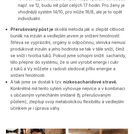
např. ve 12, budu mít půst celých 17 hodin. Pro ženy je
vhodnější systém 14/10, pro může 16/8, ale je to opět
individuální.
Přerušovaný půst je
skvělá metoda jak si zlepšit citlivost
buněk na inzulin a vedlejším jevem je snížení hmotnosti!.
Střeva se vyprázdní, orgány si odpočinou, slinivka nemusí
produkovat inzulin a jeho hodnota se tak v těle sníží, čímž
se sníží i tvorba tuků. Pokud jsme schopni snížit sacharidy,
tělo přepne do systému, že si umí vyrobit energii i cukr
z tuků a Vy můžete s radosti sledovat příliv energie a
snížení hmotnosti.
A tak jsme se dostali k tzv.
nízkosacharidové stravě.
Konkrétně mě tento sytém vyhovuje nejvíce a v kombinaci
s občasným vynecháním snídaně (tj. přerušovaným
půstem), zlepšuji svoji metabolickou flexibilitu a vedlejším
účinkem je i úprava váhy.