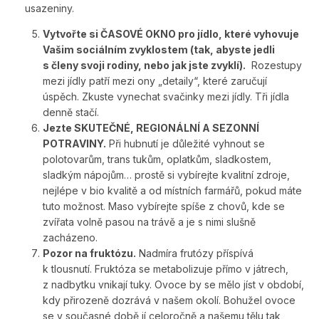
usazeniny.
Vytvořte si ČASOVÉ OKNO pro jídlo, které vyhovuje
Vašim sociálním zvyklostem (tak, abyste jedli
s členy svoji rodiny, nebo jak jste zvyklí).
Rozestupy
mezi jídly patří mezi ony „detaily“, které zaručují
úspěch. Zkuste vynechat svačinky mezi jídly. Tři jídla
denně stačí.
Jezte SKUTEČNÉ, REGIONÁLNÍ A SEZONNÍ
POTRAVINY.
Při hubnutí je důležité vyhnout se
polotovarům, trans tukům, oplatkům, sladkostem,
sladkým nápojům… prostě si vybírejte kvalitní zdroje,
nejlépe v bio kvalitě a od místních farmářů, pokud máte
tuto možnost. Maso vybírejte spíše z chovů, kde se
zvířata volně pasou na trávě a je s nimi slušně
zacházeno.
Pozor na fruktózu.
Nadmíra frutózy příspívá
k tlousnutí. Fruktóza se metabolizuje přímo v játrech,
z nadbytku vnikají tuky. Ovoce by se mělo jíst v období,
kdy přirozeně dozrává v našem okolí. Bohužel ovoce
se v současné době jí celoročně a našemu tělu tak