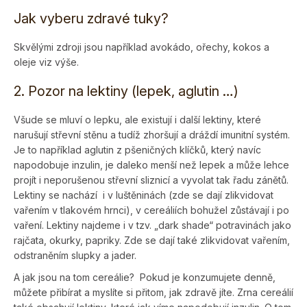
Jak vyberu zdravé tuky?
Skvělými zdroji jsou například avokádo, ořechy, kokos a
oleje viz výše.
2. Pozor na lektiny (lepek, aglutin …)
Všude se mluví o lepku, ale existují i další lektiny, které
narušují střevní stěnu a tudíž zhoršují a dráždí imunitní systém.
Je to například aglutin z pšeničných klíčků, který navíc
napodobuje inzulin, je daleko menší než lepek a může lehce
projít i neporušenou střevní sliznicí a vyvolat tak řadu zánětů.
Lektiny se nachází i v luštěninách (zde se dají zlikvidovat
vařením v tlakovém hrnci), v cereáliích bohužel zůstávají i po
vaření. Lektiny najdeme i v tzv. „dark shade“ potravinách jako
rajčata, okurky, papriky. Zde se dají také zlikvidovat vařením,
odstraněním slupky a jader.
A jak jsou na tom cereálie? Pokud je konzumujete denně,
můžete přibírat a myslíte si přitom, jak zdravě jíte. Zrna cereálií