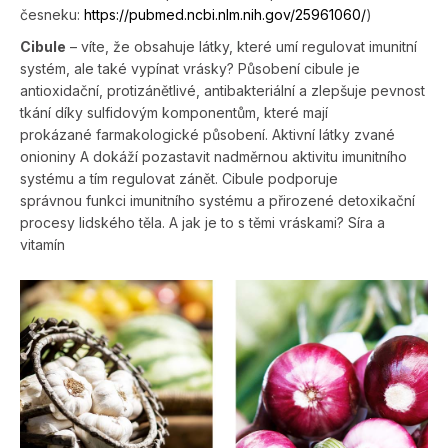
česneku:
https://pubmed.ncbi.nlm.nih.gov/25961060/
)
Cibule
– víte, že obsahuje látky, které umí regulovat imunitní
systém, ale také vypínat vrásky? Působení cibule je
antioxidační, protizánětlivé, antibakteriální a zlepšuje pevnost
tkání díky sulfidovým komponentům, které mají
prokázané far­makologické působení. Aktivní látky zvané
onioniny A dokáží pozastavit nadměrnou aktivitu imunitního
systému a tím regulovat zánět. Cibule podporuje
správnou funkci imunitního systému a přirozené detoxikační
procesy lidského těla. A jak je to s těmi vráskami? Síra a
vitamín