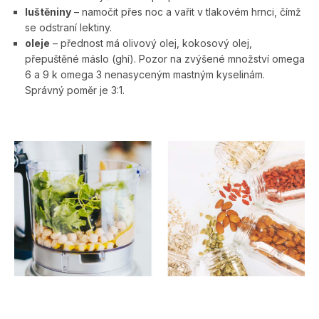
luštěniny
– namočit přes noc a vařit v tlakovém hrnci, čímž
se odstraní lektiny.
oleje
– přednost má olivový olej, kokosový olej,
přepuštěné máslo (ghí). Pozor na zvýšené množství omega
6 a 9 k omega 3 nenasyceným mastným kyselinám.
Správný poměr je 3:1.