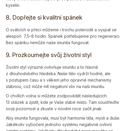
kyselin.
8. Dopřejte si kvalitní spánek
O svátcích si přeci můžeme i trochu polenošit a vyspat se
alespoň 7,5–8 hodin. Spánek potřebujeme pro regeneraci.
Bez spánku nemůže naše imunita fungovat.
9. Prozkoumejte svůj životní styl
Životní styl výrazně ovlivňuje imunitu a to hlavně
z dlouhodobého hlediska. Naše tělo vydrží hodně, ale
s postupem času a s věkem jeho opravné mechanismy
slábnou, což může mít negativní vliv na naši imunitu.
O chvílích volna si můžete zodpovědět následujících
13 otázek a zjistit, kde je Vaše slabé místo. Tam soustřeďte
svoji pozornost a zkuste v novém roce začít jinak.
Aby imunita fungovala, musí být harmonie těla, mysli a duše.
Jakékoliv vybočení jednoho systému negativně ovlivní
ostatní systémy. Jakákoliv dlouhodobá nerovnováha se