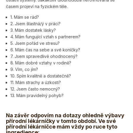
časem projeví na fyzickém těle.
1. Mám se rád?
2. Jsem štastná/ý v práci?
3. Mám dostatek lásky?
4. Mám fungující vztah s partnerem?
5. Jsem pořád ve stresu?
6. Mám čas na sebe a své koníčky?
7. Jsem spravedlivě ohodnocený?
8. Mám dobré vztahy v rodině?
9. Vím, co jím?
10. Spím kvalitně a dostatečně?
11. Mám strachy a úzkosti?
12. Jsem často nemocný?
13. Mám pravidelný pohyb?
Na závěr odpovím na dotazy ohledně výbavy
přírodní lékárníčky v tomto období. Ve své
přírodní lékárničce mám vždy po ruce tyto
ingredience: