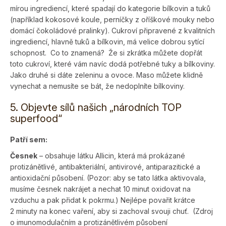
mírou ingrediencí, které spadají do kategorie bílkovin a tuků
(například kokosové koule, perníčky z oříškové mouky nebo
domácí čokoládové pralinky). Cukroví připravené z kvalitních
ingrediencí, hlavně tuků a bílkovin, má velice dobrou sytící
schopnost. Co to znamená? Že si zkrátka můžete dopřát
toto cukroví, které vám navíc dodá potřebné tuky a bílkoviny.
Jako druhé si dáte zeleninu a ovoce. Maso můžete klidně
vynechat a nemusíte se bát, že nedoplníte bíl­koviny.
5. Objevte sílů našich „národních TOP
superfood“
Patří sem:
Česnek
– obsahuje látku Allicin, která má prokázané
protizánětlivé, antibakteriální, antivirové, antiparazitické a
antioxidační působení. (Pozor: aby se tato látka aktivovala,
musíme česnek nakrájet a nechat 10 minut oxidovat na
vzduchu a pak přidat k pokrmu.) Nejlépe povařit krátce
2 minuty na konec vaření, aby si zachoval svouji chuť. (Zdroj
o imunomodulačním a protizánětlivém působení