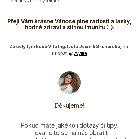
nenahrazují rady lékaře.
Přeji Vám krásné Vánoce plné radosti a lásky,
hodně zdraví a silnou imunitu :-).
Za celý tým Ecce Vita Ing. Iveta Ječmík Skuherská,
na­
turopat,
@y­vylife
Děkujeme!
Pokud máte jakékoli dotazy či tipy,
neváhejte se na nás obrátit