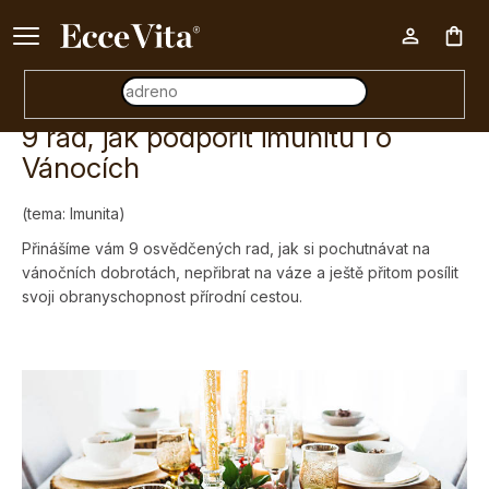
Ke každému nákupu nad 500 Kč dárek zdarma 📦
Nák
9 rad, jak podpořit imunitu i o
koš
Vánocích
(tema: Imunita)
Přinášíme vám 9 osvědčených rad, jak si pochutnávat na
vánočních dobrotách, nepřibrat na váze a ještě přitom posílit
svoji obranyschopnost přírodní cestou.