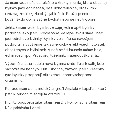
Já mám ráda naše zahuštěné extrakty Imunita, které obsahují
bylinky jako echinacea, bez, lichořeřišnice, pros­kurník,
divizna, zimolez, zlatobýl, jablečník. Použiji je ihned,
když někdo doma začne kýchat nebo se necítí dobře.
Jelikož mám ráda i bylinkové čaje, volím opět bylinky
podobné jako jsem uvedla výše. Je lepší zvolit směsi, než
jednodruhové bylinky. Bylinky ve směsi se navzájem
podporují a využijeme tak synergický efekt všech fytolátek
obsažených v bylinkách. V naší směsi Imuhelp máme bez,
echinaceu, lípu, Vilcacoru, tužebník, mateřídoušku a růži.
Výborně chutná i zcela nová bylinná směs Tulsi kwath, kde
samozřejmě nechybí Tulsi, skořice, zázvor i pepř. Všechny
tyto bylinky podporují přirozenou obranyschopnost
organismu.
Po ruce mám doma indický angrešt Amalaki v kapslích, který
patří k přírodním zdrojům vitamínu C.
Imunitu podporuji také vitamínem D v kombinaci s vitamínem
K2 a přidávám i zinek.