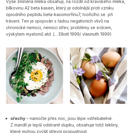
Výše zmíněná mléka obsahují, na rozdíl od kravského mléka,
bílkovinu A2 beta kasein, který je odolnější proti vzniku
opiodního peptidu beta-kasomorfinu7, tvořícího se při
trávení. Ten je spojován s řadou negativních vlivů na
chronické nemoci, nemoci střev, problémy se srdcem,
výskytem myelomů atd. (… Elliott 1999/ vlasmuth 1999)
ořechy
– namočte přes noc, jsou lépe vstřebatelné.
Z mandlí je lepší odstranit slupku, obsahuje totiž lektiny,
které mohou zvýšit střevní propustnost.