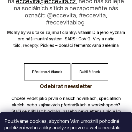
na
eccevita@eccevi­ta.cz
, nebo nás sdílejte
na sociálních sítích a nezapomeňte nás
označit: @eccevita, #eccevita,
#eccevitablog
Mohly by vás také zajímat články:
vitamin D a jeho význam
pro náš imunitní systém
,
SARS- CoV-2
,
Viry a naše
tělo
, recepty:
Pic­kles – domácí fermentovaná zelenina
Předchozí článek
Další článek
Z
Odebírat newsletter
á
p
Nezmeškejte žádné novinky či slevy!
a
t
Používáme cookies, abychom Vám umožnili pohodlné
í
prohlížení webu a díky analýze provozu webu neustále