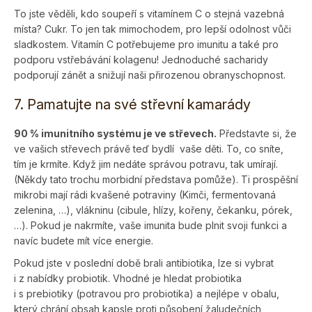
To jste věděli, kdo soupeří s vitamínem C o stejná vazebná
místa? Cukr. To jen tak mimochodem, pro lepší odolnost vůči
sladkostem. Vitamín C potřebujeme pro imunitu a také pro
podporu vstřebávání kolagenu! Jednoduché sacharidy
podporují zánět a snižují naši přirozenou obranyschopnost.
7. Pamatujte na své střevní kamarády
90 % imunitního systému je ve střevech.
Představte si, že
ve vašich střevech právě teď bydlí vaše děti. To, co sníte,
tím je krmíte. Když jim nedáte správou potravu, tak umírají.
(Někdy tato trochu morbidní představa pomůže). Ti prospěšní
mikrobi mají rádi kvašené potraviny (Kimči, fermentovaná
zelenina, …), vlákninu (cibule, hlízy, kořeny, čekanku, pórek,
…). Pokud je nakrmíte, vaše imunita bude plnit svoji funkci a
navíc budete mít více energie.
Pokud jste v poslední době brali antibiotika, lze si vybrat
i z nabídky probiotik. Vhodné je hledat probiotika
i s prebiotiky (potravou pro probiotika) a nejlépe v obalu,
který chrání obsah kapsle proti působení žaludečních