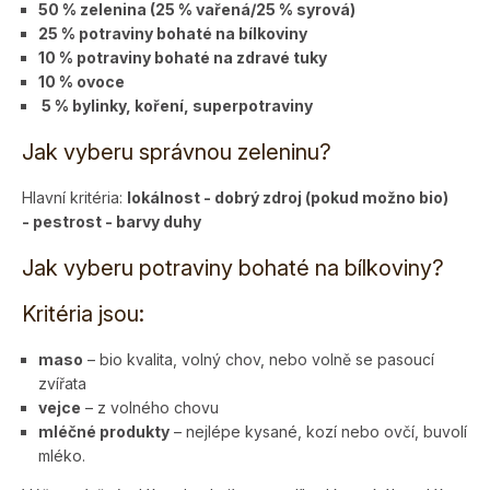
50 % zelenina (25 % vařená/25 % syrová)
25 % potraviny bohaté na bílkoviny
10 % potraviny bohaté na zdravé tuky
10 % ovoce
5 % bylinky, koření, superpotraviny
Jak vyberu správnou zeleninu?
Hlavní kritéria:
lokálnost - dobrý zdroj (pokud možno bio)
- pestrost - barvy duhy
Jak vyberu potraviny bohaté na bílkoviny?
Kritéria jsou:
maso
– bio kvalita, volný chov, nebo volně se pasoucí
zvířata
vejce
– z volného chovu
mléčné produkty
– nejlépe kysané, kozí nebo ovčí, buvolí
mléko.