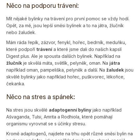
Něco na podporu trávení:
Mít nějaké bylinky na trávení pro první pomoc se vždy hodí.
Opět, za mě, jsou lepší směsi bylinek a to na játra, žlučník
nebo žaludek.
Mám ráda řepík, zázvor, fenykl, hořec, bedrník, meduňku,
které podpoří
trávení
a které jsme dali do našich kapslí
Digest plus. Ale je spousta dalších bylinek. Například na
žlučník
je skvělá máta, světlík, pelyněk, oman. Na
játra
například oman, pampeliška, pelyněk a další. Na
žaludek
jsou
skvělé bylinky jako například hořec, puškvorec, lékořice,
čekanka.
Něco na stres a spánek:
Na stres jsou skvělé
adaptogenní byliny
jako například
Ašvaganda, Tulsi, Amrita a Rodhiola, které pomáhají
organismu vyrovnat se s účinky stresu.
Kromě adaptogenů, najdete na trhu opět různé směsi bylin na