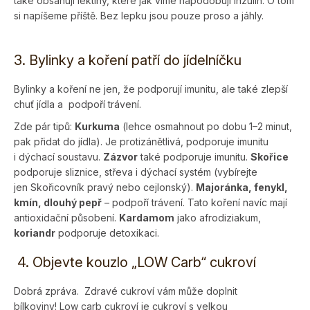
také obsahují lektiny, které jak víme napodobují inzulin. O tom
si napíšeme příště. Bez lepku jsou pouze proso a jáhly.
3. Bylinky a koření patří do jídelníčku
Bylinky a koření ne jen, že podporují imunitu, ale také zlepší
chuť jídla a podpoří trávení.
Zde pár tipů:
Kurkuma
(lehce osmahnout po dobu 1–2 minut,
pak přidat do jídla). Je protizánětlivá, podporuje imunitu
i dýchací soustavu.
Zázvor
také podporuje imunitu.
Skořice
podporuje sliznice, střeva i dýchací systém (vybírejte
jen Skořicovník pravý nebo cejlonský).
Ma­joránka, fenykl,
kmín, dlouhý pepř
– podpoří trávení. Tato koření navíc mají
antioxidační působení.
Kar­damom
jako afrodiziakum,
koriandr
podpo­ruje detoxikaci.
4. Objevte kouzlo „LOW Carb“ cukroví
Dobrá zpráva. Zdravé cukroví vám může doplnit
bílkoviny! Low carb cukroví je cukroví s velkou