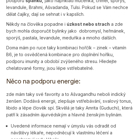
podporu
spánku,
jako například mučenka, chmel, sporýš,
levandule, Brahmi, Ašvadanda, Tulsi. Pokud se Vám nechce
dělat čajíky, dají se sehnat i v kapslích.
Někdy na člověka popadne i
úzkost nebo strach
a zde
bych mohla doporučit bylinky jako dobromysl, heřmánek,
sporýš, pastala, levandule, meduňka a mnoho dalších.
Doma mám po ruce taky kombinaci hořčík – zinek – vitamín
B6, je to osvědčená kombinace pro doplnění hoříku,
podporu imunity a období zvýšeného stresu. Hledejte
chelatované formy, jsou lépe vstřebatelné.
Něco na podporu energie:
zde mám taky své favority a to Ašvagandhu neboli indický
ženšen. Dodává energii, zlepšuje vstřebávání, svalový tonus,
libido a lépe člověk spí. Skvělá je taky Amrita (Guduchi), která
patří k zásadním ájurvédským a hlavně ženským bylinám.
Uvedené informace nemají v úmyslu vás odradit od
návštěvy lékaře, nepodněcují k vlastnímu léčení a