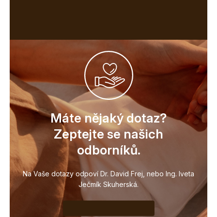
Máte nějaký dotaz?
Zeptejte se našich
odborníků.
Na Vaše dotazy odpoví Dr. David Frej, nebo Ing. Iveta
Ječmík Skuherská.