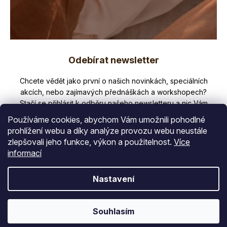
Z
Odebírat newsletter
á
p
Nezmeškejte žádné novinky či slevy!
a
t
Používáme cookies, abychom Vám umožnili pohodlné
í
prohlížení webu a díky analýze provozu webu neustále
zlepšovali jeho funkce, výkon a použitelnost.
Více
E-mail
informací
Vložením e-mailu souhlasíte s
Nastavení
podmínkami ochrany osobních údajů
PŘIHLÁSIT SE
Souhlasím