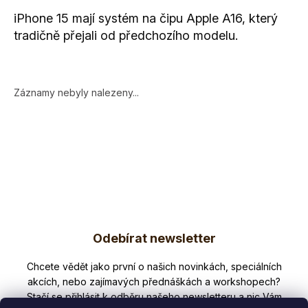
iPhone 15 mají systém na čipu Apple A16, který
tradičně přejali od předchozího modelu.
Záznamy nebyly nalezeny...
Z
Odebírat newsletter
á
p
Nezmeškejte žádné novinky či slevy!
a