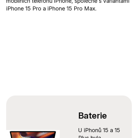
mobilních telefonů iPhone, společně s variantami
m
ě
ře
š
iPhone 15 Pro a iPhone 15 Pro Max.
m
e
ín
d
k
ý
e
m
HTTPS://GOOGLE.COM/
Baterie
U iPhonů 15 a 15
Plus byla