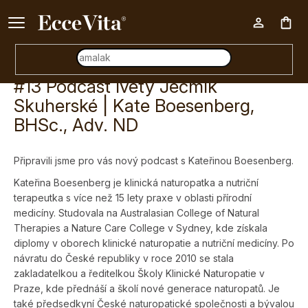
Ke každému nákupu nad 500 Kč dárek zdarma 📦
Nák
#13 Podcast Ivety Ječmík
koš
Skuherské | Kate Boesenberg,
BHSc., Adv. ND
Připravili jsme pro vás nový podcast s
Kateřinou Boesenberg.
Kateřina Boesenberg je klinická naturopatka a nutriční
terapeutka s více než 15 lety praxe v oblasti přírodní
medicíny. Studovala na Australasian College of Natural
Therapies a Nature Care College v Sydney, kde získala
diplomy v oborech klinické naturopatie a nutriční medicíny. Po
návratu do České republiky v roce 2010 se stala
zakladatelkou a ředitelkou Školy Klinické Naturopatie v
Praze, kde přednáší a školí nové generace naturopatů. Je
také předsedkyní České naturopatické společnosti a bývalou