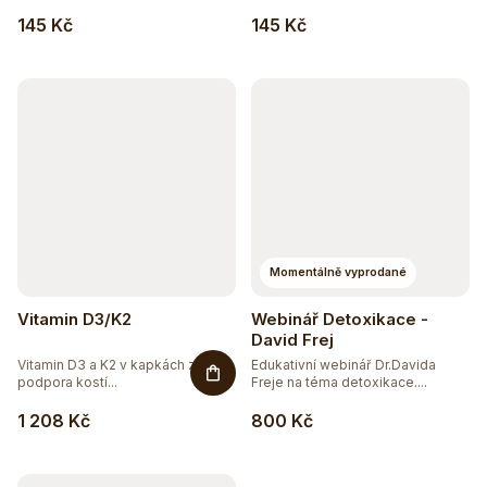
145 Kč
145 Kč
Momentálně vyprodané
Vitamin D3/K2
Webinář Detoxikace -
David Frej
Vitamin D3 a K2 v kapkách z řas -
Edukativní webinář Dr.Davida
podpora kostí...
Freje na téma detoxikace....
1 208 Kč
800 Kč