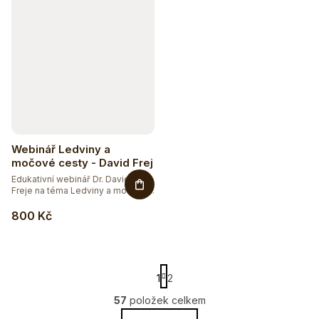
Webinář Ledviny a
močové cesty - David Frej
Edukativní webinář Dr. Davida
Freje na téma Ledviny a močové...
800 Kč
Sleva až 20 %
Na vybranou přírodní kosmetiku
S
1
2
t
r
57
položek celkem
O
á