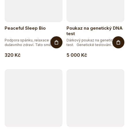
Peaceful Sleep Bio
Poukaz na genetický DNA
test
Podpora spánku, relaxace a
Dárkový poukaz na genetický
duševního zdraví. Tato směs z...
test. Genetické testování...
320 Kč
5 000 Kč