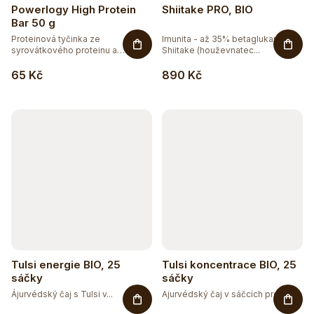
Powerlogy High Protein
Shiitake PRO, BIO
Bar 50 g
Proteinová tyčinka ze
Imunita - až 35% betaglukanů.
syrovátkového proteinu a
Shiitake (houževnatec...
kolagenu,...
65 Kč
890 Kč
Tulsi energie BIO, 25
Tulsi koncentrace BIO, 25
sáčky
sáčky
Ájurvédský čaj s Tulsi v...
Ajurvédský čaj v sáčcích pro...