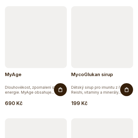
k
t
ů
MyAge
MycoGlukan sirup
Dlouhověkost, zpomalení stárnutí,
Dětský sirup pro imunitu z řas s
energie. MyAge obsahuje...
Reishi, vitaminy a minerály....
690 Kč
199 Kč