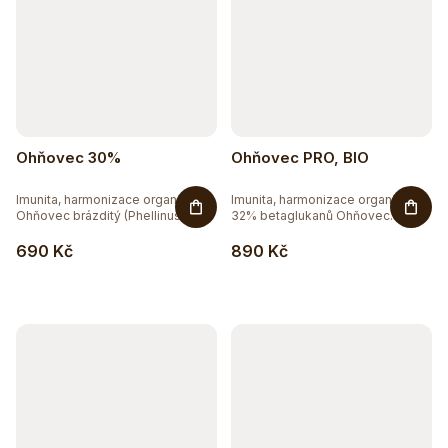
Ohňovec 30%
Ohňovec PRO, BIO
Imunita, harmonizace organismu.
Imunita, harmonizace organismu-
Ohňovec brázditý (Phellinus...
32% betaglukanů Ohňovec...
690 Kč
890 Kč
Těžko po jídle?
Přírodní podpora trávení