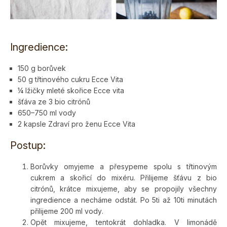
Ingredience:
150 g borůvek
50 g třtinového cukru Ecce Vita
¼ lžičky mleté skořice Ecce vita
šťáva ze 3 bio citrónů
650–750 ml vody
2 kapsle Zdraví pro ženu Ecce Vita
Postup:
Borůvky omyjeme a přesypeme spolu s třtinovým
cukrem a skořicí do mixéru. Přilijeme šťávu z bio
citrónů, krátce mixujeme, aby se propojily všechny
ingredience a necháme odstát. Po 5ti až 10ti minutách
přilijeme 200 ml vody.
Opět mixujeme, tentokrát dohladka. V limonádě