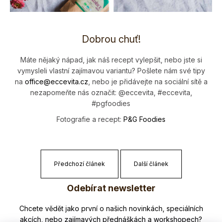
Dobrou chuť!
Máte nějaký nápad, jak náš recept vylepšit, nebo jste si
vymysleli vlastní zajímavou variantu? Pošlete nám své tipy
na
office@eccevi­ta.cz
, nebo je přidávejte na sociální sítě a
nezapomeňte nás označit: @eccevita, #eccevita,
#pgfoodies
Fotografie a recept:
P&G Foodies
Předchozí článek
Další článek
Z
Odebírat newsletter
á
p
Nezmeškejte žádné novinky či slevy!