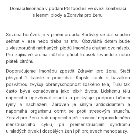
Domácí limonáda v podání PG foodies ve svěží kombinaci
s lesními plody a Zdravím pro ženu.
Sezóna borůvek je v plném proudu. Borůvky se dají snadno
sehnat v lese nebo třeba na trhu. Obzvláště dětem bude
z vlastnoručně natrhaných plodů limonáda chutnat dvojnásob.
Pro zajímavé aroma můžete přidat kousek levandule nebo
plátek citrónu.
Doporučujeme limonádu zpestřit Zdravím pro ženu. Stačí
přisypat 2 kapsle a promíchat. Kapsle spolu s bazalkou
posvátnou zvyšují obranyschopnost lidského těla, Tulsi tak
často bývá označována jako elixír života. Lidskému tělu
napomáhá upevňovat imunitu a poskytuje podporu během
rýmy a nachlazení. Zároveň je silným antioxidantem a
napomáhá organismu obrnit se proti stresovým situacím.
Zdraví pro ženu pak napomáhá při srovnání nepravidelného
menstruačního cyklu, při premenstruačním syndromu
u mladých dívek i dospělých žen i při projevech menopauzy.