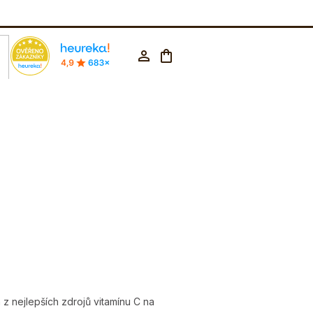
rodejna Praha
602 223 853
CZK ▼
Nákupní
Přihlášení
košík
z nejlepších zdrojů vitamínu C na