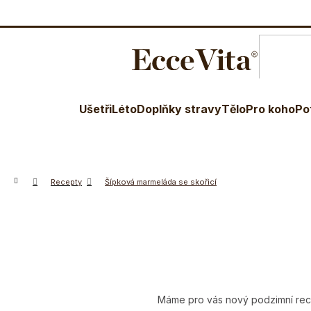
O nás
Blog
Terapeuti
Věr
Ušetři
Léto
Doplňky stravy
Tělo
Pro koho
Po
Domů
Recepty
Šípková marmeláda se skořicí
Máme pro vás nový podzimní recep