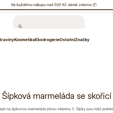
nostní program
Ke každému nákupu nad 500 Kč dárek zdarma 📦
Eshop
733 738 836
P
traviny
Kosmetika
Ekodrogerie
Ostatní
Značky
Šípková marmeláda se skořicí
t na šípkovou marmeládu plnou vitamínu C. Šípky jsou totiž jedním 