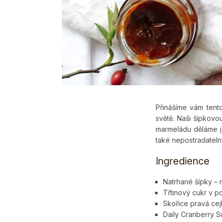
Přinášíme vám tent
světě. Naši šípkov
marmeládu děláme ja
také nepostradateln
Ingredience
Natrhané šípky – 
Třtinový cukr v p
Skořice pravá cej
Daily Cranberry S