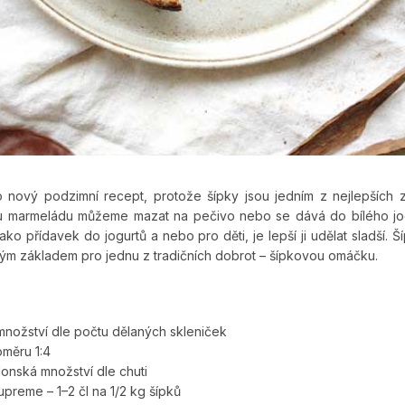
o nový podzimní recept, protože šípky jsou jedním z nejlepších z
ou marmeládu můžeme mazat na pečivo nebo se dává do bílého jog
ko přídavek do jogurtů a nebo pro děti, je lepší ji udělat sladší. 
ým základem pro jednu z tradičních dobrot – šípkovou omáčku.
množství dle počtu dělaných skleniček
oměru 1:4
lonská množství dle chuti
upreme – 1–2 čl na 1/2 kg šípků