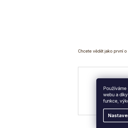
Z
á
p
a
t
í
Používáme c
webu a díky
funkce, výk
Nastave