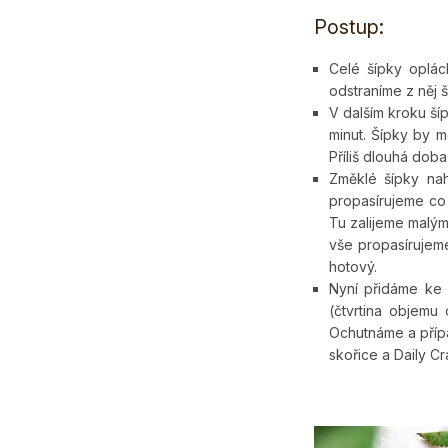
Postup:
Celé šípky oplá
odstraníme z něj 
V dalším kroku ší
minut. Šípky by 
Příliš dlouhá dob
Změklé šípky na
propasírujeme co 
Tu zalijeme malým
vše propasírujem
hotový.
Nyní přidáme ke 
(čtvrtina objemu
Ochutnáme a přípa
skořice a Daily C