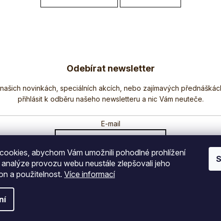
Odebírat newsletter
Nezmeškejte žádné novinky či slevy!
E-mail
ookies, abychom Vám umožnili pohodlné prohlížení
Vložením e-mailu souhlasíte s
podmínkami ochrany osobních údajů
S
 analýze provozu webu neustále zlepšovali jeho
on a použitelnost.
Více informací
PŘIHLÁSIT SE
ní