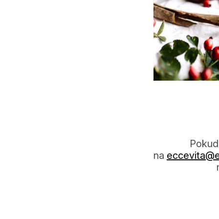
Pokud 
na
eccevita@ec