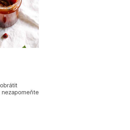
obrátit
h a nezapomeňte