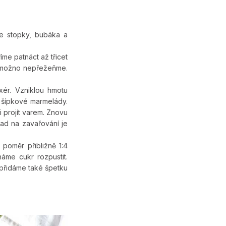
e stopky, bubáka a
íme patnáct až třicet
d možno nepřežeňme.
ér. Vzniklou hmotu
d šípkové marmelády.
 projít varem. Znovu
ad na zavařování je
poměr přibližně 1:4
áme cukr rozpustit.
 přidáme také špetku