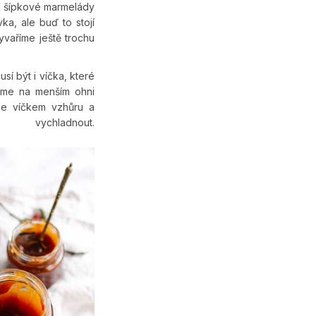
ku šípkové marmelády
vka, ale buď to stojí
vaříme ještě trochu
sí být i víčka, které
áme na menším ohni
íme víčkem vzhůru a
out.