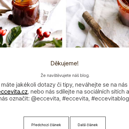
Děkujeme!
Že navštěvujete náš blog.
máte jakékoli dotazy či tipy, neváhejte se na nás 
cevi­ta.cz
, nebo nás sdílejte na sociálních sítíc
nás označit: @eccevita, #eccevita, #eccevitablog
Předchozí článek
Další článek