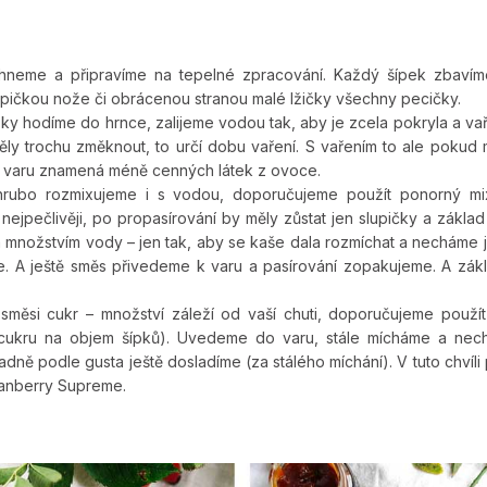
chneme a připravíme na tepelné zpracování. Každý šípek zbavím
špičkou nože či obrácenou stranou malé lžičky všechny pecičky.
pky hodíme do hrnce, zalijeme vodou tak, aby je zcela pokryla a vař
měly trochu změknout, to určí dobu vaření. S vařením to ale poku
a varu znamená méně cenných látek z ovoce.
hrubo rozmixujeme i s vodou, doporučujeme použít ponorný mix
nejpečlivěji, po propasírování by měly zůstat jen slupičky a zákla
 množstvím vody – jen tak, aby se kaše dala rozmíchat a necháme ji
e. A ještě směs přivedeme k varu a pasírování zopakujeme. A zákl
směsi cukr – množství záleží od vaší chuti, doporučujeme použít 
 cukru na objem šípků). Uvedeme do varu, stále mícháme a nech
dně podle gusta ještě dosladíme (za stálého míchání). V tuto chvíli
ranberry Supreme.