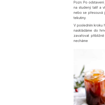
Pozn: Po odstavení 
na studený talíř a v
nebo se přesouvá j
tekutiny.
V posledním kroku ho
naskládáme do hrn
zavařovat přibližn
nec