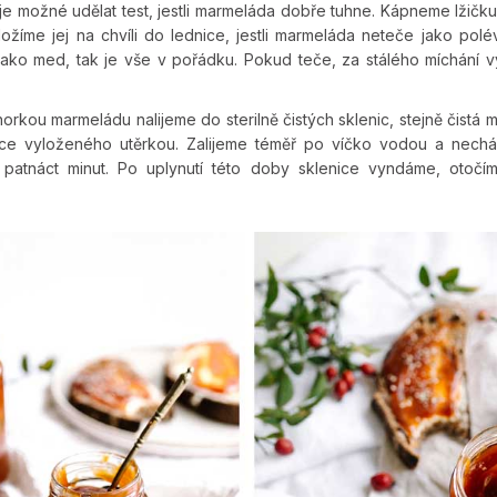
je možné udělat test, jestli marmeláda dobře tuhne. Kápneme lžič
ložíme jej na chvíli do lednice, jestli marmeláda neteče jako polé
ako med, tak je vše v pořádku. Pokud teče, za stálého míchání vy
rkou marmeládu nalijeme do sterilně čistých sklenic, stejně čistá mu
ce vyloženého utěrkou. Zalijeme téměř po víčko vodou a nech
ě patnáct minut. Po uplynutí této doby sklenice vyndáme, otoč
háme vychladn