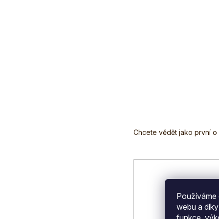
Z
á
p
a
t
í
Používáme c
webu a díky
funkce, výk