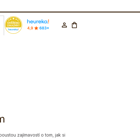
rodejna Praha
602 223 853
CZK ▼
Nákupní
Přihlášení
košík
m
oustou zajímavostí o tom, jak si