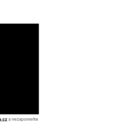
a.cz
a nezapomeňte