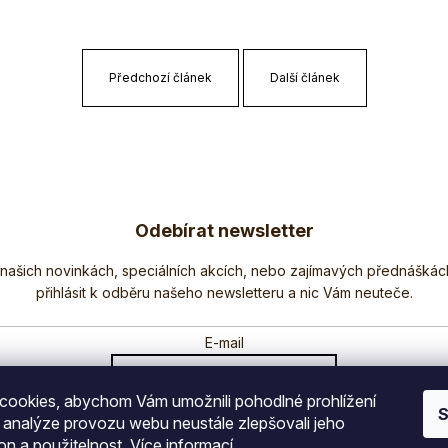
Předchozí článek
Další článek
Odebírat newsletter
Nezmeškejte žádné novinky či slevy!
E-mail
ookies, abychom Vám umožnili pohodlné prohlížení
Vložením e-mailu souhlasíte s
podmínkami ochrany osobních údajů
S
 analýze provozu webu neustále zlepšovali jeho
on a použitelnost.
Více informací