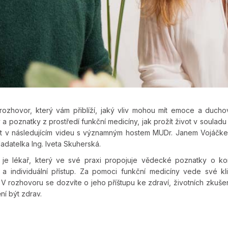
 rozhovor, který vám přiblíží, jaký vliv mohou mít emoce a ducho
y a poznatky z prostředí funkční medicíny, jak prožít život v soulad
t v následujícím videu s významným hostem MUDr. Janem Vojáčke
ladatelka Ing. Iveta Skuherská.
 je lékař, který ve své praxi propojuje vědecké poznatky o ko
 a individuální přístup. Za pomoci funkční medicíny vede své kl
V rozhovoru se dozvíte o jeho příštupu ke zdraví, životních zkuš
í být zdrav.