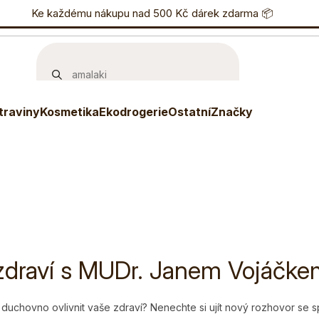
nostní program
Ke každému nákupu nad 500 Kč dárek zdarma 📦
Eshop
733 738 836
P
traviny
Kosmetika
Ekodrogerie
Ostatní
Značky
raví s MUDr. Janem Vojáčke
uchovno ovlivnit vaše zdraví? Nenechte si ujít nový rozhovor se sp