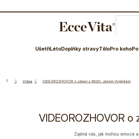
O nás
Blog
Terapeuti
Věr
Ušetři
Léto
Doplňky stravy
Tělo
Pro koho
Po
Domů
Videa
VIDEOROZHOVOR o zdraví s MUDr. Janem Vojáčkem
VIDEOROZHOVOR o zd
Zajímá vás, jak mohou emoce a d