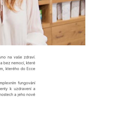
vno na vaše zdraví.
u a bez nemocí, které
m, kterého do Ecce
mplexním fungování
ienty k uzdravení a
enostech a jeho nové