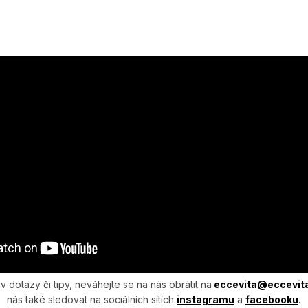
 dotazy či tipy, neváhejte se na nás obrátit na
eccevita@ecce­vit
nás také sledovat na sociálních sítích
instagra­mu
a
facebooku
.