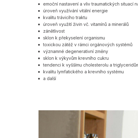
emoční nastavení a vliv traumatických situací 
úroveň využívání vitální energie
kvalitu trávicího traktu
úroveň využití živin vč. vitamínů a minerálů
zánětlivost
sklon k překyselení organismu
toxickou zátěž v rámci orgánových systémů
významné degenerativní změny
sklon k výkyvům krevního cukru
tendenci k vyššímu cholesterolu a triglyceridů
kvalitu lymfatického a krevního systému
a další