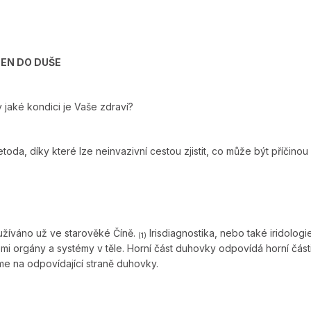
EN DO DUŠE
v jaké kondici je Vaše zdraví?
toda, díky které lze neinvazivní cestou zjistit, co může být příčino
užíváno už ve starověké Číně.
Irisdiagnostika, nebo také iridologi
(1)
mi orgány a systémy v těle.
Horní část duhovky odpovídá horní části
eme na odpovídající straně duhovky.