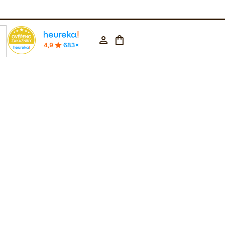
rodejna Praha
602 223 853
CZK ▼
Nákupní
Přihlášení
košík