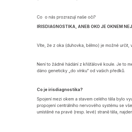
Co
o nás prozrazují naše oči?
IRISDIAGNOSTIKA,
ANEB OKO JE OKNEM NEJ
Víte, že z oka (duhovka, bělmo) je možné určit, 
Není to žádné hádání z křišťálové koule. Je to me
dáno geneticky „do vínku“ od vašich předků.
Co je irisdiagnostika?
Spojení mezi okem a stavem celého těla bylo vy
propojení centrálního nervového systému se vše
umístěné na pravé (resp. levé) straně těla, najd