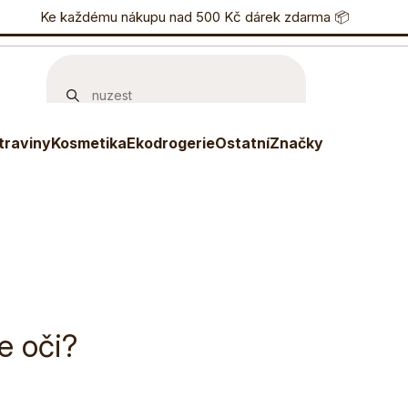
nostní program
Ke každému nákupu nad 500 Kč dárek zdarma 📦
Eshop
733 738 836
P
traviny
Kosmetika
Ekodrogerie
Ostatní
Značky
e oči?