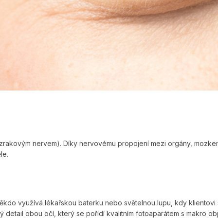
rakovým nervem). Díky nervovému propojení mezi orgány, mozkem a
le.
Někdo využívá lékařskou baterku nebo světelnou lupu, kdy klientovi 
ý detail obou očí, který se pořídí kvalitním fotoaparátem s makro o