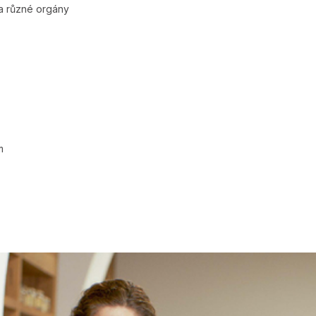
na různé orgány
m