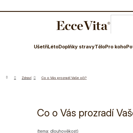
O nás
Blog
Terapeuti
Věr
Ušetři
Léto
Doplňky stravy
Tělo
Pro koho
Po
Domů
Zdraví
Co o Vás prozradí Vaše oči?
Co o Vás prozradí Vaš
(tema:
dlouhověkost)