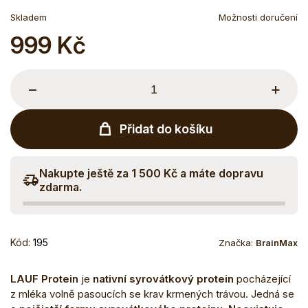
Skladem
Možnosti doručení
999 Kč
Měrná
cena:
−
+
Přidat do košíku
Nakupte ještě za 1 500 Kč a máte dopravu
zdarma.
Kód:
195
Značka:
BrainMax
LAUF Protein
je
nativní syrovátkový protein
pocházející
z mléka volně pasoucích se krav krmených trávou. Jedná se