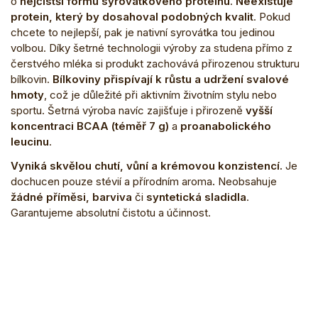
o
nejčistší formu syrovátkového proteinu
.
Neexistuje
protein, který by dosahoval podobných kvalit
. Pokud
chcete to nejlepší, pak je nativní syrovátka tou jedinou
volbou. Díky šetrné technologii výroby za studena přímo z
čerstvého mléka si produkt zachovává přirozenou strukturu
bílkovin.
Bílkoviny přispívají k růstu a udržení svalové
hmoty
, což je důležité při aktivním životním stylu nebo
sportu. Šetrná výroba navíc zajišťuje i přirozeně
vyšší
koncentraci
BCAA (téměř 7 g)
a
proanabolického
leucinu
.
Vyniká skvělou
chutí, vůní a krémovou konzistencí.
Je
dochucen pouze stévií a přírodním aroma
.
Neobsahuje
žádné příměsi, barviva
či
syntetická sladidla
.
Garantujeme absolutní čistotu a účinnost.