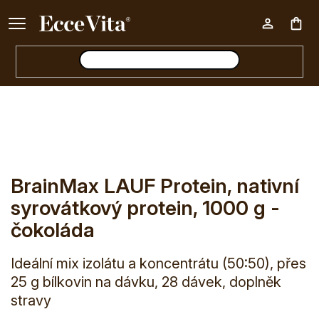
Ke každému nákupu nad 500 Kč dárek zdarma 📦
Nák
E-shop
BrainMax LAUF Protein, nativní syrovátkový prote
koš
BrainMax LAUF Protein, nativní
syrovátkový protein, 1000 g -
čokoláda
Ideální mix izolátu a koncentrátu (50:50), přes
25 g bílkovin na dávku, 28 dávek, doplněk
stravy