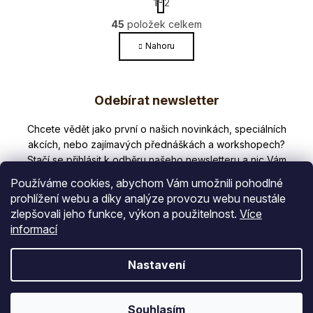
1
2
t
r
2
45
položek celkem
RAW
O
á
v
Nahoru
n
l
k
45
VEGAN
o
á
Z
v
d
Odebírat newsletter
á
á
a
n
c
p
í
Nezmeškejte žádné novinky či slevy!
í
a
p
r
t
Používáme cookies, abychom Vám umožnili pohodlné
v
í
prohlížení webu a díky analýze provozu webu neustále
k
zlepšovali jeho funkce, výkon a použitelnost.
Více
y
E-mail
informací
v
ý
p
Vložením e-mailu souhlasíte s
Nastavení
i
podmínkami ochrany osobních údajů
s
PŘIHLÁSIT SE
u
Souhlasím