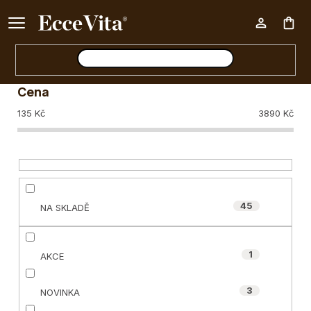
a
Ke každému nákupu nad 500 Kč dárek zdarma 📦
z
Zavřít filtr
Nák
e
n
Cena
í
koš
135
Kč
3890
Kč
p
r
o
d
45
NA SKLADĚ
u
k
1
t
AKCE
ů
3
NOVINKA