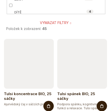
4
DÍTĚ
VYMAZAT FILTRY
60
SENIOR
Položek k zobrazení:
45
7
TĚHOTNÉ A KOJÍCÍ
V
ý
22
SPORTOVEC
p
10
VEGAN A VEGETARIÁN
i
s
16
ÁJURVÉDSKÁ RECEPTURA
p
26
r
BIO
Tulsi koncentrace BIO, 25
Tulsi spánek BIO, 25
o
sáčky
sáčky
23
BEZ CUKRU
Ajurvédský čaj v sáčcích pro...
Podpora spánku, kognitivních
d
funkcí a relaxace. Tulsi spánek...