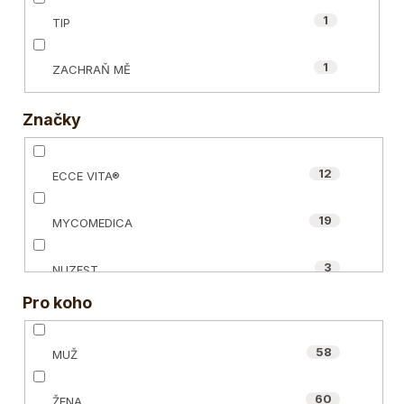
1
TIP
1
ZACHRAŇ MĚ
Značky
12
ECCE VITA®
19
MYCOMEDICA
3
NUZEST
Pro koho
10
ORGANIC-INDIA
58
MUŽ
1
POWERLOGY
60
ŽENA