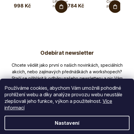
Liftingový
Čistě
998 Kč
784 Kč
792 
noční
přírodní
krém pro
denní
990 Kč
podporu
krém s...
tvorby...
Z
Odebírat newsletter
á
p
Nezmeškejte žádné novinky či slevy!
a
t
Používáme cookies, abychom Vám umožnili pohodlné
í
prohlížení webu a díky analýze provozu webu neustále
zlepšovali jeho funkce, výkon a použitelnost.
Více
E-mail
informací
Vložením e-mailu souhlasíte s
Nastavení
podmínkami ochrany osobních údajů