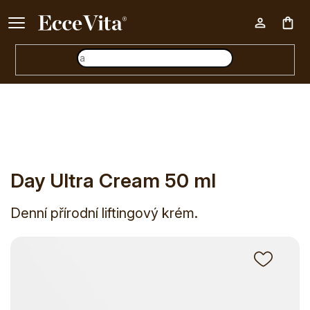
Ke každému nákupu nad 500 Kč dárek zdarma 📦
Nák
E-shop
Kosmetika
Péče o pleť
Přírodní krémy
Day Ul
koš
Day Ultra Cream 50 ml
Denní přírodní liftingový krém.