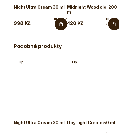
Night Ultra Cream 30 ml
Midnight Wood olej 200
Čistí
ml
Liftingový
100%
998 Kč
420 Kč
496 
noční
přírodní
krém pro
pěstící
620 Kč
podporu
tělový
tvorby...
olej s
dřevitou
Podobné produkty
vůní.
Tento...
Tip
Tip
Akce
Tip
–2
Night Ultra Cream 30 ml
Day Light Cream 50 ml
City 