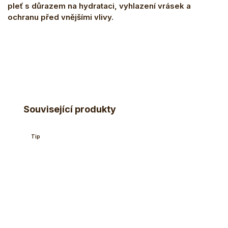
pleť s důrazem na hydrataci, vyhlazení vrásek a
ochranu před vnějšími vlivy.
Související produkty
Tip
Akce
Tip
Zach
–2