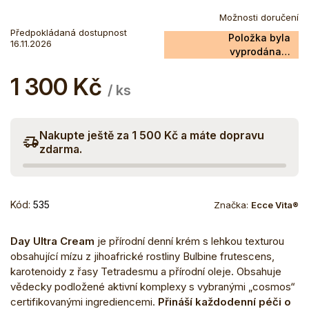
Možnosti doručení
Předpokládaná dostupnost
Položka byla
16.11.2026
vyprodána…
1 300 Kč
Měrná
/ ks
cena:
Nakupte ještě za 1 500 Kč a máte dopravu
zdarma.
Kód:
535
Značka:
Ecce Vita®
Day Ultra Cream
je přírodní denní krém s lehkou texturou
obsahující mízu z jihoafrické rostliny Bulbine frutescens,
karotenoidy z řasy Tetradesmu a přírodní oleje. Obsahuje
vědecky podložené aktivní komplexy s vybranými „cosmos“
certifikovanými ingrediencemi.
Přináší každodenní péči o