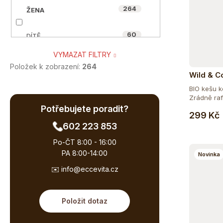
264
ŽENA
10
HYNEK MEDŘICKÝ
60
DÍTĚ
32
MYCOMEDICA
VYMAZAT FILTRY
260
SENIOR
13
NUZEST
Položek k zobrazení:
264
Wild & 
pomazán
53
TĚHOTNÉ A KOJÍCÍ
BIO kešu 
2
OIALLA
BIO 300 
Zrádně raf
Potřebujete poradit?
89
SPORTOVEC
299 Kč
56
ORGANIC-INDIA
602 223 853
46
VEGAN A VEGETARIÁN
8
Po-ČT 8:00 - 16:00
POWERLOGY
PA 8:00-14:00
Novinka
55
ÁJURVÉDSKÁ RECEPTURA
4
✉️ info@eccevita.cz
QUINTON
85
BIO
11
SONETT
Položit dotaz
44
BEZ CUKRU
7
WILD&COCO