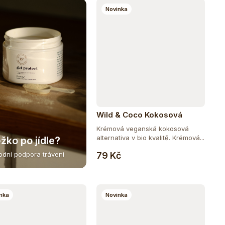
Novinka
Wild & Coco Kokosová
alternativa smetany BIO 400
Krémová veganská kokosová
ml
alternativa v bio kvalitě. Krémová...
žko po jídle?
Do košíku
79 Kč
rodní podpora trávení
nka
Novinka