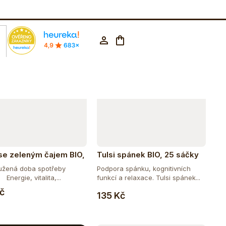
Abecedně
rodejna Praha
602 223 853
CZK ▼
e
Nákupní
Přihlášení
 %
košík
 se zeleným čajem BIO,
Tulsi spánek BIO, 25 sáčky
čky
užená doba spotřeby
Podpora spánku, kognitivních
Energie, vitalita,...
funkcí a relaxace. Tulsi spánek...
Do košíku
Do košíku
Kč
135 Kč