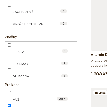
e
ů
l
5
ZACHRAŇ MĚ
2
MNOŽSTEVNÍ SLEVA
Značky
1
BETULA
Vitamin 
Vitamin D3
8
BRAINMAX
podpora kos
1 208 K
3
DR. POPOV
Pro koho
100
ECCE VITA®
Novinka
257
MUŽ
4
HAPPY POWER