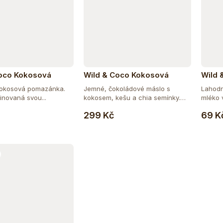
Coco Kokosová
Wild & Coco Kokosová
Wild 
ka Cashew Spread
pomazánka Choco Spread
mléko
kokosová pomazánka.
Jemné, čokoládové máslo s
Lahod
g
BIO 300 g
inovaná svou...
kokosem, kešu a chia semínky.
Do košíku
Do košíku
Na...
299 Kč
69 K