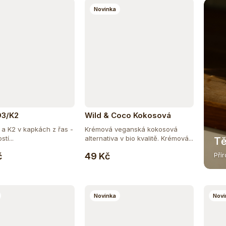
Novinka
D3/K2
Wild & Coco Kokosová
alternativa smetany BIO 200
 a K2 v kapkách z řas -
Krémová veganská kokosová
ml
tí...
alternativa v bio kvalitě. Krémová...
Tě
Do košíku
Do košíku
č
49 Kč
Pří
Novinka
Novi