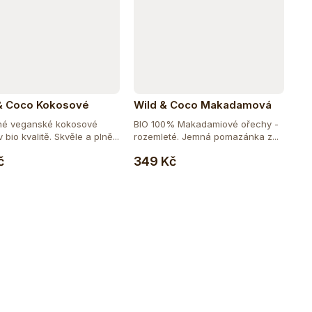
& Coco Kokosové
Wild & Coco Makadamová
 BIO 400 ml
pomazánka Macadamia
né veganské kokosové
BIO 100% Makadamiové ořechy -
Heavenly Spread BIO 280 g
mléko v bio kvalitě. Skvěle a plně...
rozemleté. Jemná pomazánka z...
Do košíku
Do košíku
č
349 Kč