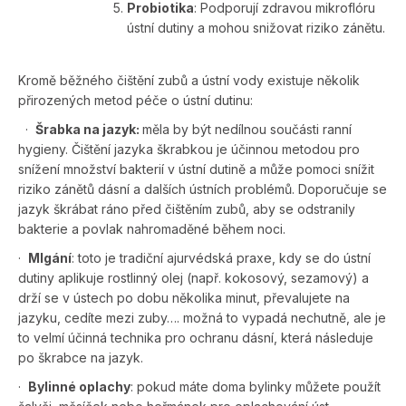
Probiotika
: Podporují zdravou mikroflóru
ústní dutiny a mohou snižovat riziko zánětu.
Kromě běžného čištění zubů a ústní vody existuje několik
přirozených metod péče o ústní dutinu:
·
Šrabka na jazyk:
měla by být nedílnou součásti ranní
hygieny. Čištění jazyka škrabkou je účinnou metodou pro
snížení množství bakterií v ústní dutině a může pomoci snížit
riziko zánětů dásní a dalších ústních problémů. Doporučuje se
jazyk škrábat ráno před čištěním zubů, aby se odstranily
bakterie a povlak nahromaděné během noci.
·
Mlgání
: toto je tradiční ajurvédská praxe, kdy se do ústní
dutiny aplikuje rostlinný olej (např. kokosový, sezamový) a
drží se v ústech po dobu několika minut, převalujete na
jazyku, cedíte mezi zuby…. možná to vypadá nechutně, ale je
to velmí účinná technika pro ochranu dásní, která následuje
po škrabce na jazyk.
·
Bylinné oplachy
: pokud máte doma bylinky můžete použít