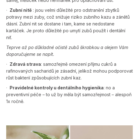
šalvěj, měsíček nebo heřmánek pro oplachování úst.
·
Zubní nitě
: jsou velmi důležité pro odstranění zbytků
potravy mezi zuby, což snižuje riziko zubního kazu a zánětů
dásní. Zubní nit se dostane i tam, kame se nedostane
kartáček. Je proto důležité po umytí zubů použít i dentální
niť.
Teprve až po důkladné očistě zubů škrabkou a olejem Vám
doporučujeme se napít.
·
Zdravá strava
: samozřejmě omezení příjmu cukrů a
rafinovaných sacharidů je zásadní, jelikož mohou podporovat
růst bakterií způsobujících zubní kaz.
·
Pravidelné kontroly u dentálního hygienika
: no a
preventivní péče – to už by měla být samozřejmost – alespoň
1x ročně.