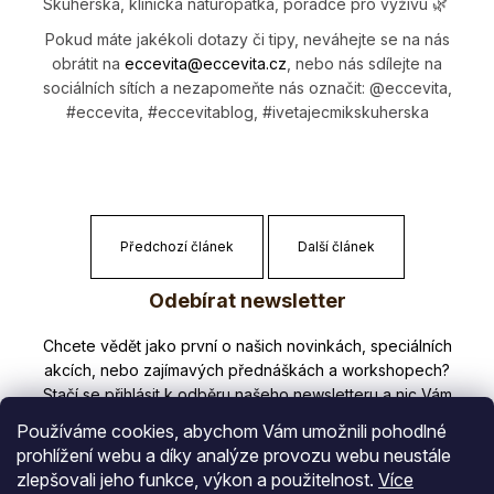
Skuherská, klinická naturopatka, poradce pro výživu
🌿
Pokud máte jakékoli dotazy či tipy, neváhejte se na nás
obrátit na
eccevita@eccevi­ta.cz
, nebo nás sdílejte na
sociálních sítích a nezapomeňte nás označit: @eccevita,
#eccevita, #eccevitablog, #ivetajecmikskuherska
Předchozí článek
Další článek
Z
Odebírat newsletter
á
p
Nezmeškejte žádné novinky či slevy!
a
t
Používáme cookies, abychom Vám umožnili pohodlné
í
prohlížení webu a díky analýze provozu webu neustále
zlepšovali jeho funkce, výkon a použitelnost.
Více
E-mail