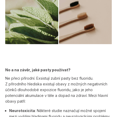
No a na závěr, jaké pasty používat?
Ne přeci přírodní. Exsistují zubní pasty bez fluoridu.
Z přírodního hlediska existují obavy z možných negativních
účinků dlouhodobé expozice fluoridu, jako je jeho
potenciální akumulace v těle a dopad na zdraví. Mezi hlavní
obavy patří:
Neurotoxicita
: Některé studie naznačují možné spojení
mezi vyššími hladinami fluoridu a neurologickými problémy.