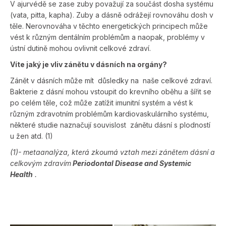
V ajurvédě se zase zuby považují za součást dosha systému
(vata, pitta, kapha). Zuby a dásně odrážejí rovnováhu dosh v
těle. Nerovnováha v těchto energetických principech může
vést k různým dentálním problémům a naopak, problémy v
ústní dutině mohou ovlivnit celkové zdraví.
Víte jaký je vliv zánětu v dásních na orgány?
Zánět v dásních může mít
důsledky na
naše celkové zdraví.
Bakterie z dásní mohou vstoupit do krevního oběhu a šířit se
po celém těle, což může zatížit imunitní systém a vést k
různým zdravotním problémům kardiovaskulárního systému,
některé studie naznačují souvislost
zánětu dásní s plodností
u žen atd. (1)
(1)- metaanalýza, která zkoumá vztah mezi zánětem dásní a
celkovým zdravím
Periodontal Disease and Systemic
Health
.