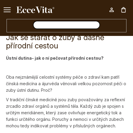
Ke každému nákupu nad 500 Kč dárek zdarma 📦
Nák
Jak se starat o zuby a dásně
koš
přírodní cestou
Ústní dutina- jak o ní pečovat přírodní cestou?
Oba nejznámější celostní systémy péče o zdraví kam patří
čínská medicína a ájurvéda věnovali velkou pozornost péči o
zuby ústní dutinu. Proč?
V tradiční čínské medicíně jsou zuby považovány za reflexní
zrcadlo zdraví orgánů a systémů těla. Každý zub je spojen s
určitým meridiánem, který zase ovlivňuje energetický tok a
funkci určitého orgánu. Poruchy a nemoci v určitých zubech
mohou tedy indikovat problémy v příslušných orgánech.